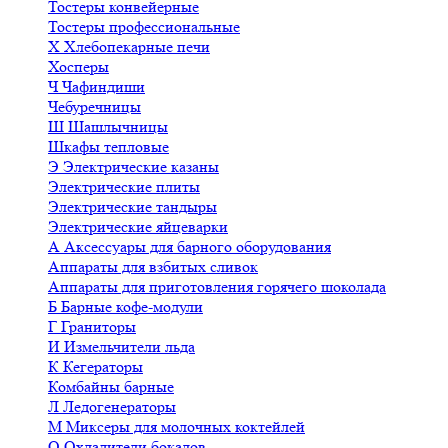
Тостеры конвейерные
Тостеры профессиональные
Х
Хлебопекарные печи
Хосперы
Ч
Чафиндиши
Чебуречницы
Ш
Шашлычницы
Шкафы тепловые
Э
Электрические казаны
Электрические плиты
Электрические тандыры
Электрические яйцеварки
А
Аксессуары для барного оборудования
Аппараты для взбитых сливок
Аппараты для приготовления горячего шоколада
Б
Барные кофе-модули
Г
Граниторы
И
Измельчители льда
К
Кегераторы
Комбайны барные
Л
Ледогенераторы
М
Миксеры для молочных коктейлей
О
Охладители бокалов