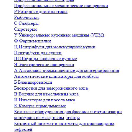
Профессиональные механические овощерезки
Р
Роторные дистилляторы
Рыбочистки
С
Слайсеры
Сыротерки
У
Универсальные кухонные машины (УКМ)
Ф
Фаршемешалки
Ц
Центрифуги для молекулярной кухни
Центрифуги для сушки
Ш
Шприцы колбасные ручные
Э
Электрические овощерезки
А
Автоклавы промышленные для консервирования
Автоматические клипсаторы для колбасы
Б
Бланширователи
Блокорезки для замороженного мяса
В
Волчки для измельчения мяса
И
Инъекторы для посола мяса
К
Камеры термодымовые
Комплект оборудования для фасовки и стерилизации
консервов из мяса, рыбы, птицы
Котлетный автомат и автоматы для производства
тефтелей