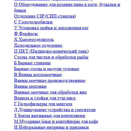
О
Оборудование для розлива пива в кеги, бутылки и
банки
Отделение CIP (СИП-станция)
С
Солододробилки
У
Установка мойки и заполнения кег
Ф
Форфасы
Х
Хмелеотделитель
Холодильное отделение
Ц
ЦКТ (Цилиндро-конический танк)
Столы для чистки и обработки рыбы
Б
Барные станции
Барные столы и модули угловые
В
Ванны котломоечные
Ванны моечные производственные
Ванны моповые
Ванные моечные для обработки яиц
Вешала и стойки для туш мяса
Г
Гидрофильтры для мангала
Д
Душирующие устройства и смесители
З
Зонты вытяжные для вентиляции
М
Мусорные баки и контейнеры для кафе
Н
Нейтральные витрины и прилавки