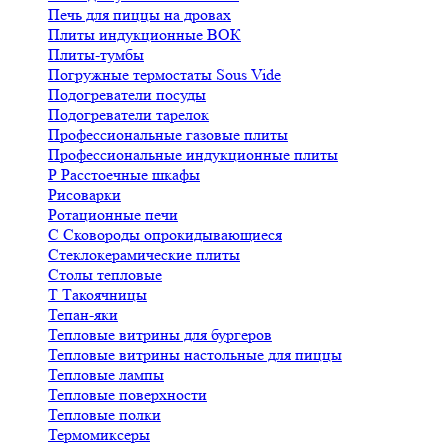
Печь для пиццы на дровах
Плиты индукционные ВОК
Плиты-тумбы
Погружные термостаты Sous Vide
Подогреватели посуды
Подогреватели тарелок
Профессиональные газовые плиты
Профессиональные индукционные плиты
Р
Расстоечные шкафы
Рисоварки
Ротационные печи
С
Сковороды опрокидывающиеся
Стеклокерамические плиты
Столы тепловые
Т
Такоячницы
Тепан-яки
Тепловые витрины для бургеров
Тепловые витрины настольные для пиццы
Тепловые лампы
Тепловые поверхности
Тепловые полки
Термомиксеры