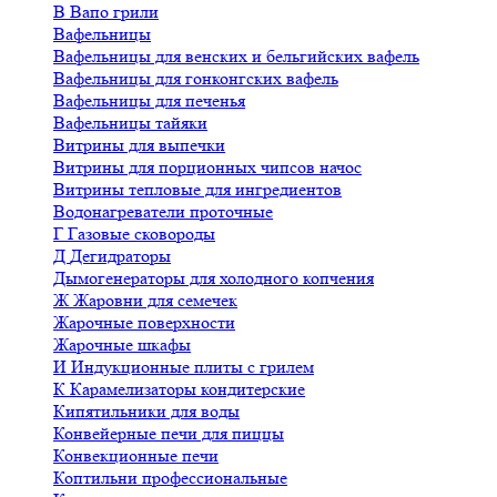
В
Вапо грили
Вафельницы
Вафельницы для венских и бельгийских вафель
Вафельницы для гонконгских вафель
Вафельницы для печенья
Вафельницы тайяки
Витрины для выпечки
Витрины для порционных чипсов начос
Витрины тепловые для ингредиентов
Водонагреватели проточные
Г
Газовые сковороды
Д
Дегидраторы
Дымогенераторы для холодного копчения
Ж
Жаровни для семечек
Жарочные поверхности
Жарочные шкафы
И
Индукционные плиты с грилем
К
Карамелизаторы кондитерские
Кипятильники для воды
Конвейерные печи для пиццы
Конвекционные печи
Коптильни профессиональные