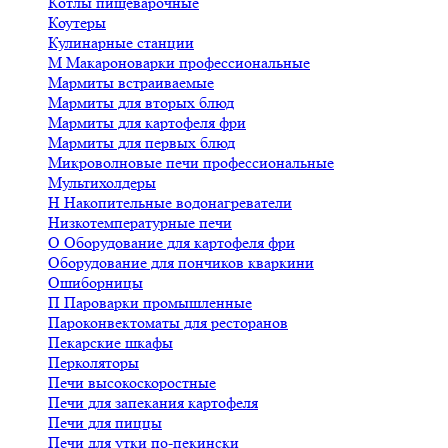
Котлы пищеварочные
Коутеры
Кулинарные станции
М
Макароноварки профессиональные
Мармиты встраиваемые
Мармиты для вторых блюд
Мармиты для картофеля фри
Мармиты для первых блюд
Микроволновые печи профессиональные
Мультихолдеры
Н
Накопительные водонагреватели
Низкотемпературные печи
О
Оборудование для картофеля фри
Оборудование для пончиков кваркини
Ошиборницы
П
Пароварки промышленные
Пароконвектоматы для ресторанов
Пекарские шкафы
Перколяторы
Печи высокоскоростные
Печи для запекания картофеля
Печи для пиццы
Печи для утки по-пекински