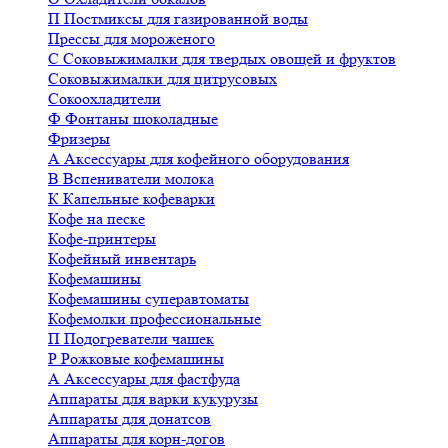
П
Постмиксы для газированной воды
Прессы для мороженого
С
Соковыжималки для твердых овощей и фруктов
Соковыжималки для цитрусовых
Сокоохладители
Ф
Фонтаны шоколадные
Фризеры
А
Аксессуары для кофейного оборудования
В
Вспениватели молока
К
Капельные кофеварки
Кофе на песке
Кофе-принтеры
Кофейный инвентарь
Кофемашины
Кофемашины суперавтоматы
Кофемолки профессиональные
П
Подогреватели чашек
Р
Рожковые кофемашины
А
Аксессуары для фастфуда
Аппараты для варки кукурузы
Аппараты для донатсов
Аппараты для корн-догов