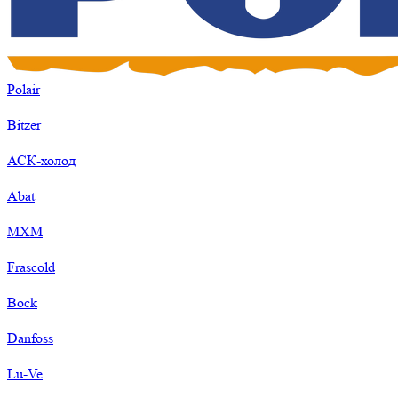
Polair
Bitzer
АСК-холод
Abat
МХМ
Frascold
Bock
Danfoss
Lu-Ve