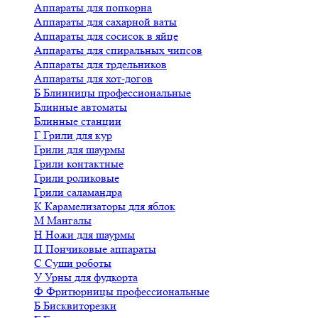
Аппараты для попкорна
Аппараты для сахарной ваты
Аппараты для сосисок в яйце
Аппараты для спиральных чипсов
Аппараты для трдельников
Аппараты для хот-догов
Б
Блинницы профессиональные
Блинные автоматы
Блинные станции
Г
Грили для кур
Грили для шаурмы
Грили контактные
Грили роликовые
Грили саламандра
К
Карамелизаторы для яблок
М
Мангалы
Н
Ножи для шаурмы
П
Пончиковые аппараты
С
Суши роботы
У
Урны для фудкорта
Ф
Фритюрницы профессиональные
Б
Бисквиторезки