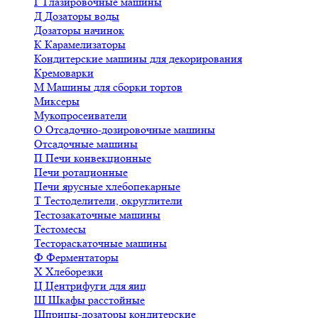
Г
Глазировочные машины
Д
Дозаторы воды
Дозаторы начинок
К
Карамелизаторы
Кондитерские машины для декорирования
Кремоварки
М
Машины для сборки тортов
Миксеры
Мукопросеиватели
О
Отсадочно-дозировочные машины
Отсадочные машины
П
Печи конвекционные
Печи ротационные
Печи ярусные хлебопекарные
Т
Тестоделители, округлители
Тестозакаточные машины
Тестомесы
Тестораскаточные машины
Ф
Ферментаторы
Х
Хлеборезки
Ц
Центрифуги для яиц
Ш
Шкафы расстойные
Шприцы-дозаторы кондитерские