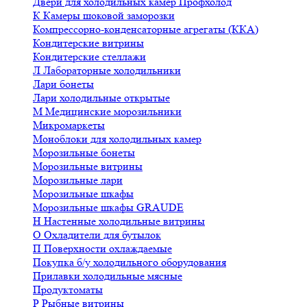
Двери для холодильных камер Профхолод
К
Камеры шоковой заморозки
Компрессорно-конденсаторные агрегаты (ККА)
Кондитерские витрины
Кондитерские стеллажи
Л
Лабораторные холодильники
Лари бонеты
Лари холодильные открытые
М
Медицинские морозильники
Микромаркеты
Моноблоки для холодильных камер
Морозильные бонеты
Морозильные витрины
Морозильные лари
Морозильные шкафы
Морозильные шкафы GRAUDE
Н
Настенные холодильные витрины
О
Охладители для бутылок
П
Поверхности охлаждаемые
Покупка б/у холодильного оборудования
Прилавки холодильные мясные
Продуктоматы
Р
Рыбные витрины