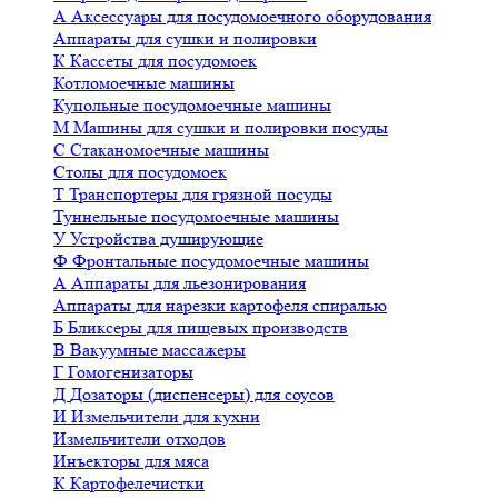
А
Аксессуары для посудомоечного оборудования
Аппараты для сушки и полировки
К
Кассеты для посудомоек
Котломоечные машины
Купольные посудомоечные машины
М
Машины для сушки и полировки посуды
С
Стаканомоечные машины
Столы для посудомоек
Т
Транспортеры для грязной посуды
Туннельные посудомоечные машины
У
Устройства душирующие
Ф
Фронтальные посудомоечные машины
А
Аппараты для льезонирования
Аппараты для нарезки картофеля спиралью
Б
Бликсеры для пищевых производств
В
Вакуумные массажеры
Г
Гомогенизаторы
Д
Дозаторы (диспенсеры) для соусов
И
Измельчители для кухни
Измельчители отходов
Инъекторы для мяса
К
Картофелечистки