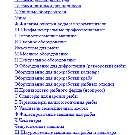
Тележки шпильки для подносов
У
Уличные обогреватели
Урны
Ф
Фильтры очистки воды и водоумягчители
Ш
Шкафы нейтральные профессиональные
Г
Головоотрезающие машины
И
Икорное оборудование
Инъекторы для рыбы
М
Моечное оборудование
Н
Нейтральное оборудование
О
Оборудование для дефростации (разморозки) рыбы
Оборудование для переработки кальмара
Оборудование для переработки краба
Оборудование для переработки рыбных отходов
П
Производство рыбного фарша (неопресс)
С
Слайсеры для нарезки рыбы
Т
Термокамеры вялки и копчения рыбы
У
Удалители межмышечных костей
Ф
Филетировочные машины для рыбы
Ч
Чеквейеры
Чешуесъёмные машины
Ш
Шкуросъемные машины для рыбы и кальмара