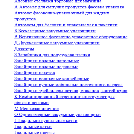
Хлебные стеллажи торговые для магазина
А
Автомат для сыпучих продуктов фасовка упаковка
Автомат фасовочно-упаковочный для жидких
продуктов
Автоматы для фасовки и упаковки чая в пакетики
Б
Бескамерные вакуумные упаковщики
В
Вертикальное фасовочно упаковочное оборудование
Д
Двухкамерные вакуумные упаковщики
Дозаторы
З
Запайщики для полурукава пленки
Запайщики ножные напольные
Запайщики ножные педальные
Запайщики пакетов
Запайщики роликовые конвейерные
Запайщики ручные мобильные постоянного нагрева
Запайщики-трейсилеры лотков, стаканов, контейнеров
К
Комбинированный стреппинг инструмент для
обвязки лентами
М
Мешкозашивочное
О
Однокамерные вакуумные упаковщики
Г
Гладильно-сушильные катки
Гладильные катки
Гладильные прессы