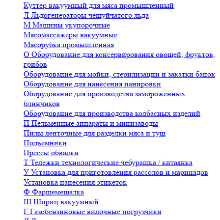
Куттер вакуумный для мяса промышленный
Л
Льдогенераторы чешуйчатого льда
М
Машины укупорочные
Мясомассажеры вакуумные
Мясорубка промышленная
О
Оборудование для консервирования овощей, фруктов,
грибов
Оборудование для мойки, стерилизации и закатки банок
Оборудование для нанесения панировки
Оборудование для производства замороженных
блинчиков
Оборудование для производства колбасных изделий
П
Пельменные аппараты и минизаводы
Пилы ленточные для разделки мяса и туш
Подъемники
Прессы обвалки
Т
Тележки технологические чебурашка / китаянка
У
Установка для приготовления рассолов и маринадов
Установка нанесения этикеток
Ф
Фаршемешалка
Ш
Шприц вакуумный
Г
Газобензиновые вилочные погрузчики