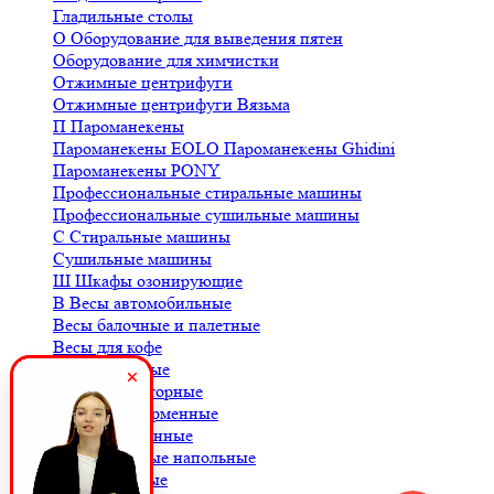
Гладильные столы
О
Оборудование для выведения пятен
Оборудование для химчистки
Отжимные центрифуги
Отжимные центрифуги Вязьма
П
Пароманекены
Пароманекены EOLO
Пароманекены Ghidini
Пароманекены PONY
Профессиональные стиральные машины
Профессиональные сушильные машины
С
Стиральные машины
Сушильные машины
Ш
Шкафы озонирующие
В
Весы автомобильные
Весы балочные и палетные
Весы для кофе
Весы крановые
Весы лабораторные
Весы платформенные
Весы порционные
Весы товарные напольные
Весы торговые