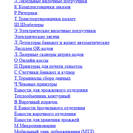
Д
Дизельные вилочные погрузчики
К
Комплектовщики заказов
Р
Ричтраки
Т
Транспортировщики паллет
Ш
Штабелеры
Э
Электрические вилочные погрузчики
Электрические тягачи
Д
Детекторы банкнот и валют автоматические
Дисплеи QR-кодов
Л
Лазерные сканеры штрих-кодов
О
Онлайн-кассы
П
Принтеры для печати этикеток
С
Счетчики банкнот и купюр
Т
Терминалы сбора данных
Ч
Чековые принтеры
Ёмкости для дрожжевого отделения
Теплообменник контурный
В
Варочный порядок
Ё
Ёмкости бродильного отделения
Ёмкости варочного отделения
Ёмкости для хранения дрожжей
М
Микропивоварни
Мобильный танк дображивания (МТД)