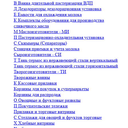
В
Ванна длительной пастеризации ВДП
Д
Дезодораторы дезодорационная установка
Е
Емкости для охлаждения молока
К
Комплекты оборудования для производства
сливочного масла
М
Маслоизготовители - МИ
П
Пастеризационно-охладительная установка
С
Скиммеры (Сепараторы)
Станция приемки и учета молока
Сыроизготовители - СИ
Т
Танк-термос из нержавеющей стали вертикальный
Танк-термос из нержавеющей стали горизонтальный
Творогоизготовители - ТИ
Творожные ванны
К
Кассовые прилавки
Корзины для покупок в супермаркеты
Корзины для распродаж
О
Овощные и фруктовые развалы
П
Покупательские тележки
Прилавки и торговые витрины
С
Стеллажи для овощей и фруктов торговые
Х
Хлебные витрины