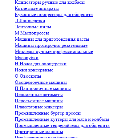
Клипсаторы ручные для колбасы
Котлетные аппараты
Кухонные процессоры для общепита
Л
Лапшерезки
Ленточные пилы
М
Маслопрессы
Машины для приготовления пасты
Машины протирочно резательные
Миксеры ручные профессиональные
Мясорубки
Н
Ножи для овощерезки
Ножи консервные
О
Овоскопы
Овощемоечные машины
П
Панировочные машины
Пельменные автоматы
Перосъемные машины
Планетарные миксеры
Промышленные бургер прессы
Промышленные куттеры для мяса и колбасы
Промышленные тендерайзеры для общепита
Протирочные машины
Профессиональные блендеры