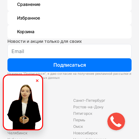
Сравнение
Избранное
Корзина
Новости и акции только для своих
Подписаться
Нажимая “Подписаться”, я даю согласие на получение рекламной рассылки и
обработку персональных данных
Склады
Владивосток
Санкт-Петербург
Екатеринбург
Ростов-на-Дону
Красноярск
Пятигорск
Волгоград
Пермь
Ярославль
Омск
Челябинск
Новосибирск