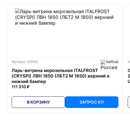
Артикул: 32052
Italfrost
А
Ларь-витрина морозильная ITALFROST
(CRYSPI) ЛВН 1850 (ЛБТ2 М 1850) верхний и
нижний бампер
Ц
111 310 ₽
В КОРЗИНУ
ЗАПРОС КП