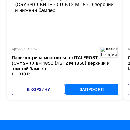
Артикул: 32052
Italfrost
А
Ларь-витрина морозильная ITALFROST
(CRYSPI) ЛВН 1850 (ЛБТ2 М 1850) верхний и
нижний бампер
Ц
111 310 ₽
В КОРЗИНУ
ЗАПРОС КП