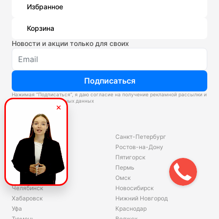
Избранное
Корзина
Новости и акции только для своих
Подписаться
Нажимая “Подписаться”, я даю согласие на получение рекламной рассылки и
обработку персональных данных
Склады
Владивосток
Санкт-Петербург
Екатеринбург
Ростов-на-Дону
Красноярск
Пятигорск
Волгоград
Пермь
Ярославль
Омск
Челябинск
Новосибирск
Хабаровск
Нижний Новгород
Уфа
Краснодар
Тюмень
Волжск