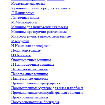
Котлетные аппараты
Кухонные процессоры для общепита
Л
Лапшерезки
Ленточные пилы
М
Маслопрессы
Машины для приготовления пасты
Машины протирочно резательные
Миксеры ручные профессиональные
Мясорубки
Н
Ножи для овощерезки
Ножи консервные
О
Овоскопы
Овощемоечные машины
П
Панировочные машины
Пельменные автоматы
Перосъемные машины
Планетарные миксеры
Промышленные бургер прессы
Промышленные куттеры для мяса и колбасы
Промышленные тендерайзеры для общепита
Протирочные машины
Профессиональные блендеры