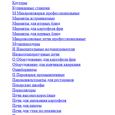
Коутеры
Кулинарные станции
М
Макароноварки профессиональные
Мармиты встраиваемые
Мармиты для вторых блюд
Мармиты для картофеля фри
Мармиты для первых блюд
Микроволновые печи профессиональные
Мультихолдеры
Н
Накопительные водонагреватели
Низкотемпературные печи
О
Оборудование для картофеля фри
Оборудование для пончиков кваркини
Ошиборницы
П
Пароварки промышленные
Пароконвектоматы для ресторанов
Пекарские шкафы
Перколяторы
Печи высокоскоростные
Печи для запекания картофеля
Печи для пиццы
Печи для утки по-пекински