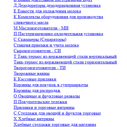
Д
Дезодораторы дезодорационная установка
Е
Емкости для охлаждения молока
К
Комплекты оборудования для производства
сливочного масла
М
Маслоизготовители - МИ
П
Пастеризационно-охладительная установка
С
Скиммеры (Сепараторы)
Станция приемки и учета молока
Сыроизготовители - СИ
Т
Танк-термос из нержавеющей стали вертикальный
Танк-термос из нержавеющей стали горизонтальный
Творогоизготовители - ТИ
Творожные ванны
К
Кассовые прилавки
Корзины для покупок в супермаркеты
Корзины для распродаж
О
Овощные и фруктовые развалы
П
Покупательские тележки
Прилавки и торговые витрины
С
Стеллажи для овощей и фруктов торговые
Х
Хлебные витрины
Хлебные стеллажи торговые для магазина