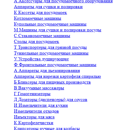
А
Аксессуары для посудомоечного оборудования
Аппараты для сушки и полировки
К
Кассеты для посудомоек
Котломоечные машины
Купольные посудомоечные машины
М
Машины для сушки и полировки посуды
С
Стаканомоечные машины
Столы для посудомоек
Т
Транспортеры для грязной посуды
Туннельные посудомоечные машины
У
Устройства душирующие
Ф
Фронтальные посудомоечные машины
А
Аппараты для льезонирования
Аппараты для нарезки картофеля спиралью
Б
Бликсеры для пищевых производств
В
Вакуумные массажеры
Г
Гомогенизаторы
Д
Дозаторы (диспенсеры) для соусов
И
Измельчители для кухни
Измельчители отходов
Инъекторы для мяса
К
Картофелечистки
Клипсаторы ручные для колбасы