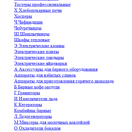
Тостеры профессиональные
Х
Хлебопекарные печи
Хосперы
Ч
Чафиндиши
Чебуречницы
Ш
Шашлычницы
Шкафы тепловые
Э
Электрические казаны
Электрические плиты
Электрические тандыры
Электрические яйцеварки
А
Аксессуары для барного оборудования
Аппараты для взбитых сливок
Аппараты для приготовления горячего шоколада
Б
Барные кофе-модули
Г
Граниторы
И
Измельчители льда
К
Кегераторы
Комбайны барные
Л
Ледогенераторы
М
Миксеры для молочных коктейлей
О
Охладители бокалов