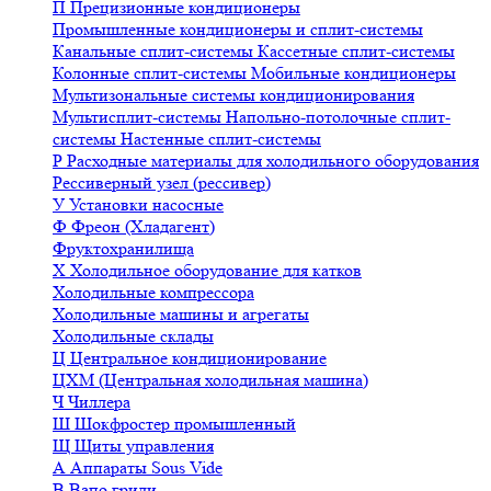
П
Прецизионные кондиционеры
Промышленные кондиционеры и сплит-системы
Канальные сплит-системы
Кассетные сплит-системы
Колонные сплит-системы
Мобильные кондиционеры
Мультизональные системы кондиционирования
Мультисплит-системы
Напольно-потолочные сплит-
системы
Настенные сплит-системы
Р
Расходные материалы для холодильного оборудования
Рессиверный узел (рессивер)
У
Установки насосные
Ф
Фреон (Хладагент)
Фруктохранилища
Х
Холодильное оборудование для катков
Холодильные компрессора
Холодильные машины и агрегаты
Холодильные склады
Ц
Центральное кондиционирование
ЦХМ (Центральная холодильная машина)
Ч
Чиллера
Ш
Шокфростер промышленный
Щ
Щиты управления
А
Аппараты Sous Vide
В
Вапо грили