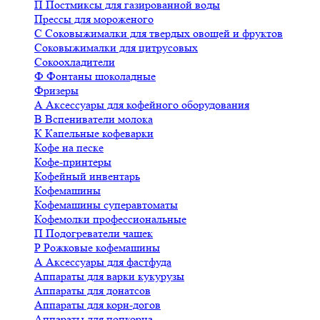
П
Постмиксы для газированной воды
Прессы для мороженого
С
Соковыжималки для твердых овощей и фруктов
Соковыжималки для цитрусовых
Сокоохладители
Ф
Фонтаны шоколадные
Фризеры
А
Аксессуары для кофейного оборудования
В
Вспениватели молока
К
Капельные кофеварки
Кофе на песке
Кофе-принтеры
Кофейный инвентарь
Кофемашины
Кофемашины суперавтоматы
Кофемолки профессиональные
П
Подогреватели чашек
Р
Рожковые кофемашины
А
Аксессуары для фастфуда
Аппараты для варки кукурузы
Аппараты для донатсов
Аппараты для корн-догов
Аппараты для попкорна