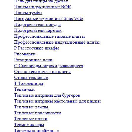
Печь для пиццы на дровах
Плиты индукционные ВОК
Плиты-тумбы
Погружные термостаты Sous Vide
Подогреватели посуды
Подогреватели тарелок
Профессиональные газовые плиты
Профессиональные индукционные плиты
Р
Расстоечные шкафы
Рисоварки
Ротационные печи
С
Сковороды опрокидывающиеся
Стеклокерамические плиты
Столы тепловые
Т
Такоячницы
Тепан-яки
Тепловые витрины для бургеров
Тепловые витрины настольные для пиццы
Тепловые лампы
Тепловые поверхности
Тепловые полки
Термомиксеры
Тостеры конвейерные