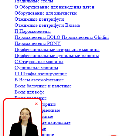
Гладильные столы
О
Оборудование для выведения пятен
Оборудование для химчистки
Отжимные центрифуги
Отжимные центрифуги Вязьма
П
Пароманекены
Пароманекены EOLO
Пароманекены Ghidini
Пароманекены PONY
Профессиональные стиральные машины
Профессиональные сушильные машины
С
Стиральные машины
Сушильные машины
Ш
Шкафы озонирующие
В
Весы автомобильные
Весы балочные и палетные
Весы для кофе
Весы крановые
Весы лабораторные
Весы платформенные
Весы порционные
Весы товарные напольные
Весы торговые
К
Комплектующие