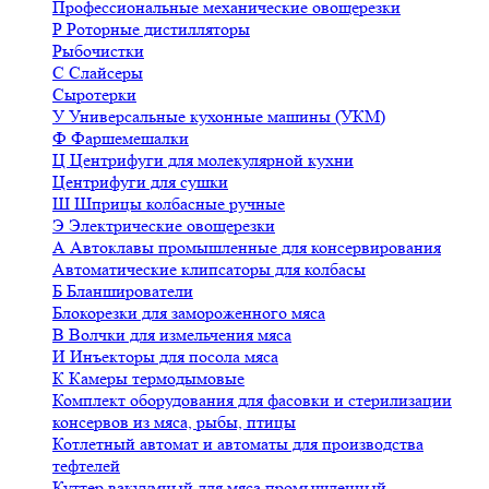
Профессиональные механические овощерезки
Р
Роторные дистилляторы
Рыбочистки
С
Слайсеры
Сыротерки
У
Универсальные кухонные машины (УКМ)
Ф
Фаршемешалки
Ц
Центрифуги для молекулярной кухни
Центрифуги для сушки
Ш
Шприцы колбасные ручные
Э
Электрические овощерезки
А
Автоклавы промышленные для консервирования
Автоматические клипсаторы для колбасы
Б
Бланширователи
Блокорезки для замороженного мяса
В
Волчки для измельчения мяса
И
Инъекторы для посола мяса
К
Камеры термодымовые
Комплект оборудования для фасовки и стерилизации
консервов из мяса, рыбы, птицы
Котлетный автомат и автоматы для производства
тефтелей
Куттер вакуумный для мяса промышленный