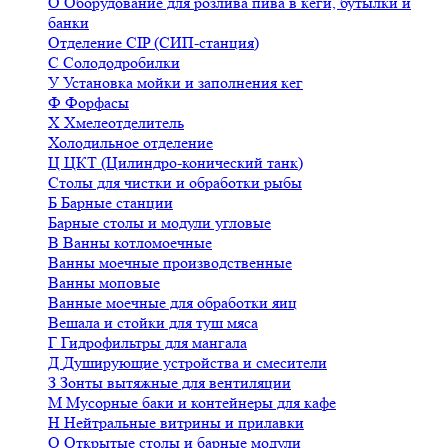
О
Оборудование для розлива пива в кеги, бутылки и
банки
Отделение CIP (СИП-станция)
С
Солододробилки
У
Установка мойки и заполнения кег
Ф
Форфасы
Х
Хмелеотделитель
Холодильное отделение
Ц
ЦКТ (Цилиндро-конический танк)
Столы для чистки и обработки рыбы
Б
Барные станции
Барные столы и модули угловые
В
Ванны котломоечные
Ванны моечные производственные
Ванны моповые
Ванные моечные для обработки яиц
Вешала и стойки для туш мяса
Г
Гидрофильтры для мангала
Д
Душирующие устройства и смесители
З
Зонты вытяжные для вентиляции
М
Мусорные баки и контейнеры для кафе
Н
Нейтральные витрины и прилавки
О
Открытые столы и барные модули