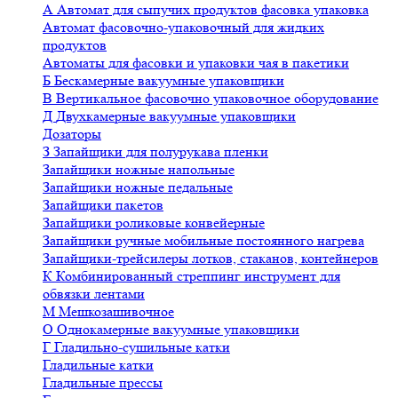
А
Автомат для сыпучих продуктов фасовка упаковка
Автомат фасовочно-упаковочный для жидких
продуктов
Автоматы для фасовки и упаковки чая в пакетики
Б
Бескамерные вакуумные упаковщики
В
Вертикальное фасовочно упаковочное оборудование
Д
Двухкамерные вакуумные упаковщики
Дозаторы
З
Запайщики для полурукава пленки
Запайщики ножные напольные
Запайщики ножные педальные
Запайщики пакетов
Запайщики роликовые конвейерные
Запайщики ручные мобильные постоянного нагрева
Запайщики-трейсилеры лотков, стаканов, контейнеров
К
Комбинированный стреппинг инструмент для
обвязки лентами
М
Мешкозашивочное
О
Однокамерные вакуумные упаковщики
Г
Гладильно-сушильные катки
Гладильные катки
Гладильные прессы