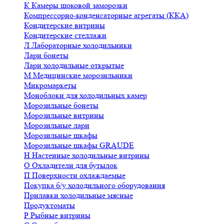
К
Камеры шоковой заморозки
Компрессорно-конденсаторные агрегаты (ККА)
Кондитерские витрины
Кондитерские стеллажи
Л
Лабораторные холодильники
Лари бонеты
Лари холодильные открытые
М
Медицинские морозильники
Микромаркеты
Моноблоки для холодильных камер
Морозильные бонеты
Морозильные витрины
Морозильные лари
Морозильные шкафы
Морозильные шкафы GRAUDE
Н
Настенные холодильные витрины
О
Охладители для бутылок
П
Поверхности охлаждаемые
Покупка б/у холодильного оборудования
Прилавки холодильные мясные
Продуктоматы
Р
Рыбные витрины