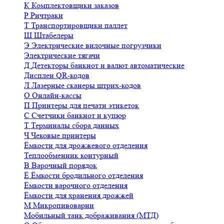
К
Комплектовщики заказов
Р
Ричтраки
Т
Транспортировщики паллет
Ш
Штабелеры
Э
Электрические вилочные погрузчики
Электрические тягачи
Д
Детекторы банкнот и валют автоматические
Дисплеи QR-кодов
Л
Лазерные сканеры штрих-кодов
О
Онлайн-кассы
П
Принтеры для печати этикеток
С
Счетчики банкнот и купюр
Т
Терминалы сбора данных
Ч
Чековые принтеры
Ёмкости для дрожжевого отделения
Теплообменник контурный
В
Варочный порядок
Ё
Ёмкости бродильного отделения
Ёмкости варочного отделения
Ёмкости для хранения дрожжей
М
Микропивоварни
Мобильный танк дображивания (МТД)