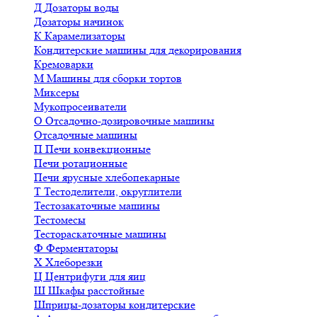
Д
Дозаторы воды
Дозаторы начинок
К
Карамелизаторы
Кондитерские машины для декорирования
Кремоварки
М
Машины для сборки тортов
Миксеры
Мукопросеиватели
О
Отсадочно-дозировочные машины
Отсадочные машины
П
Печи конвекционные
Печи ротационные
Печи ярусные хлебопекарные
Т
Тестоделители, округлители
Тестозакаточные машины
Тестомесы
Тестораскаточные машины
Ф
Ферментаторы
Х
Хлеборезки
Ц
Центрифуги для яиц
Ш
Шкафы расстойные
Шприцы-дозаторы кондитерские