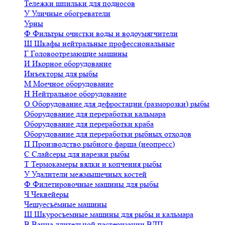
Тележки шпильки для подносов
У
Уличные обогреватели
Урны
Ф
Фильтры очистки воды и водоумягчители
Ш
Шкафы нейтральные профессиональные
Г
Головоотрезающие машины
И
Икорное оборудование
Инъекторы для рыбы
М
Моечное оборудование
Н
Нейтральное оборудование
О
Оборудование для дефростации (разморозки) рыбы
Оборудование для переработки кальмара
Оборудование для переработки краба
Оборудование для переработки рыбных отходов
П
Производство рыбного фарша (неопресс)
С
Слайсеры для нарезки рыбы
Т
Термокамеры вялки и копчения рыбы
У
Удалители межмышечных костей
Ф
Филетировочные машины для рыбы
Ч
Чеквейеры
Чешуесъёмные машины
Ш
Шкуросъемные машины для рыбы и кальмара
В
Ванна длительной пастеризации ВДП