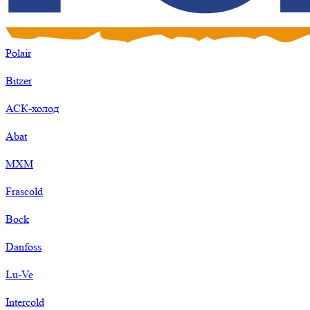
Polair
Bitzer
АСК-холод
Abat
МХМ
Frascold
Bock
Danfoss
Lu-Ve
Intercold