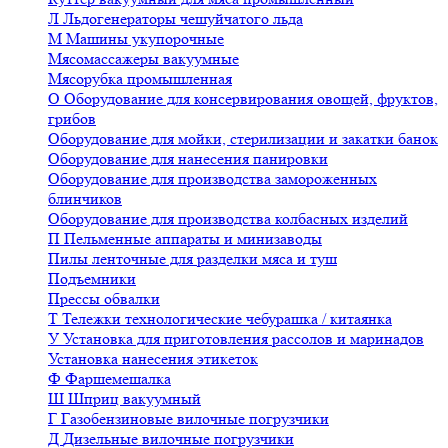
Л
Льдогенераторы чешуйчатого льда
М
Машины укупорочные
Мясомассажеры вакуумные
Мясорубка промышленная
О
Оборудование для консервирования овощей, фруктов,
грибов
Оборудование для мойки, стерилизации и закатки банок
Оборудование для нанесения панировки
Оборудование для производства замороженных
блинчиков
Оборудование для производства колбасных изделий
П
Пельменные аппараты и минизаводы
Пилы ленточные для разделки мяса и туш
Подъемники
Прессы обвалки
Т
Тележки технологические чебурашка / китаянка
У
Установка для приготовления рассолов и маринадов
Установка нанесения этикеток
Ф
Фаршемешалка
Ш
Шприц вакуумный
Г
Газобензиновые вилочные погрузчики
Д
Дизельные вилочные погрузчики