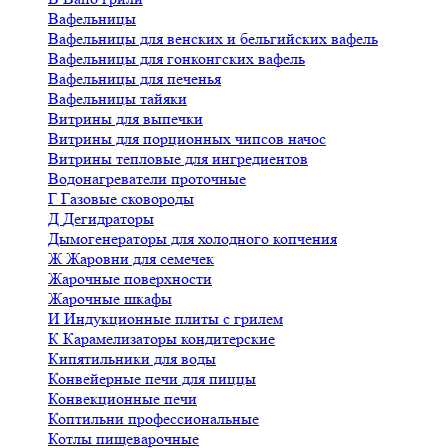
Вафельницы
Вафельницы для венских и бельгийских вафель
Вафельницы для гонконгских вафель
Вафельницы для печенья
Вафельницы тайяки
Витрины для выпечки
Витрины для порционных чипсов начос
Витрины тепловые для ингредиентов
Водонагреватели проточные
Г
Газовые сковороды
Д
Дегидраторы
Дымогенераторы для холодного копчения
Ж
Жаровни для семечек
Жарочные поверхности
Жарочные шкафы
И
Индукционные плиты с грилем
К
Карамелизаторы кондитерские
Кипятильники для воды
Конвейерные печи для пиццы
Конвекционные печи
Коптильни профессиональные
Котлы пищеварочные