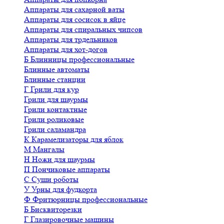
Аппараты для сахарной ваты
Аппараты для сосисок в яйце
Аппараты для спиральных чипсов
Аппараты для трдельников
Аппараты для хот-догов
Б
Блинницы профессиональные
Блинные автоматы
Блинные станции
Г
Грили для кур
Грили для шаурмы
Грили контактные
Грили роликовые
Грили саламандра
К
Карамелизаторы для яблок
М
Мангалы
Н
Ножи для шаурмы
П
Пончиковые аппараты
С
Суши роботы
У
Урны для фудкорта
Ф
Фритюрницы профессиональные
Б
Бисквиторезки
Г
Глазировочные машины