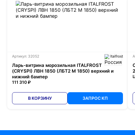
Артикул: 32052
Italfrost
А
Ларь-витрина морозильная ITALFROST
(CRYSPI) ЛВН 1850 (ЛБТ2 М 1850) верхний и
нижний бампер
Ц
111 310 ₽
В КОРЗИНУ
ЗАПРОС КП