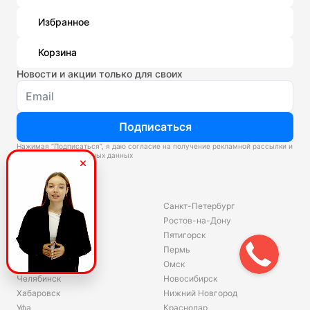
Избранное
Корзина
Новости и акции только для своих
Подписаться
Нажимая “Подписаться”, я даю согласие на получение рекламной рассылки и
обработку персональных данных
Склады
Владивосток
Санкт-Петербург
Екатеринбург
Ростов-на-Дону
Красноярск
Пятигорск
Волгоград
Пермь
Ярославль
Омск
Челябинск
Новосибирск
Хабаровск
Нижний Новгород
Уфа
Краснодар