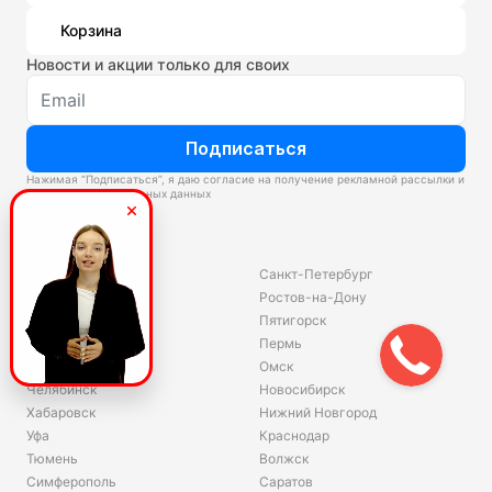
Корзина
Новости и акции только для своих
Подписаться
Нажимая “Подписаться”, я даю согласие на получение рекламной рассылки и
обработку персональных данных
Склады
Владивосток
Санкт-Петербург
Екатеринбург
Ростов-на-Дону
Красноярск
Пятигорск
Волгоград
Пермь
Ярославль
Омск
Челябинск
Новосибирск
Хабаровск
Нижний Новгород
Уфа
Краснодар
Тюмень
Волжск
Симферополь
Саратов