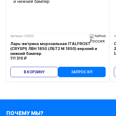
Артикул: 32052
Italfrost
А
Ларь-витрина морозильная ITALFROST
(CRYSPI) ЛВН 1850 (ЛБТ2 М 1850) верхний и
нижний бампер
111 310 ₽
В КОРЗИНУ
ЗАПРОС КП
ПОЧЕМУ МЫ?