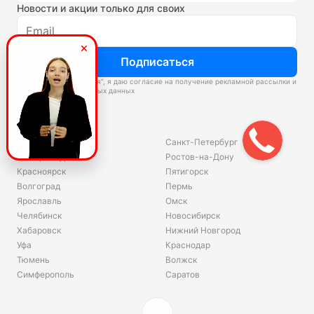
Новости и акции только для своих
Подписаться
Нажимая “Подписаться”, я даю согласие на получение рекламной рассылки и
обработку персональных данных
Склады
Владивосток
Санкт-Петербург
Екатеринбург
Ростов-на-Дону
Красноярск
Пятигорск
Волгоград
Пермь
Ярославль
Омск
Челябинск
Новосибирск
Хабаровск
Нижний Новгород
Уфа
Краснодар
Тюмень
Волжск
Симферополь
Саратов