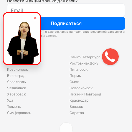
Новости и акции только для своих
Подписаться
Нажимая “Подписаться”, я даю согласие на получение рекламной рассылки и
обработку персональных данных
Склады
Владивосток
Санкт-Петербург
Екатеринбург
Ростов-на-Дону
Красноярск
Пятигорск
Волгоград
Пермь
Ярославль
Омск
Челябинск
Новосибирск
Хабаровск
Нижний Новгород
Уфа
Краснодар
Тюмень
Волжск
Симферополь
Саратов