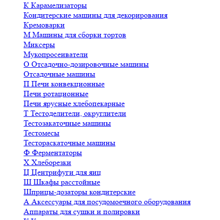
К
Карамелизаторы
Кондитерские машины для декорирования
Кремоварки
М
Машины для сборки тортов
Миксеры
Мукопросеиватели
О
Отсадочно-дозировочные машины
Отсадочные машины
П
Печи конвекционные
Печи ротационные
Печи ярусные хлебопекарные
Т
Тестоделители, округлители
Тестозакаточные машины
Тестомесы
Тестораскаточные машины
Ф
Ферментаторы
Х
Хлеборезки
Ц
Центрифуги для яиц
Ш
Шкафы расстойные
Шприцы-дозаторы кондитерские
А
Аксессуары для посудомоечного оборудования
Аппараты для сушки и полировки