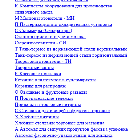
К
Комплекты оборудования для производства
сливочного масла
М
Маслоизготовители - МИ
П
Пастеризационно-охладительная установка
С
Скиммеры (Сепараторы)
Станция приемки и учета молока
Сыроизготовители - СИ
Т
Танк-термос из нержавеющей стали вертикальный
Танк-термос из нержавеющей стали горизонтальный
Творогоизготовители - ТИ
Творожные ванны
К
Кассовые прилавки
Корзины для покупок в супермаркеты
Корзины для распродаж
О
Овощные и фруктовые развалы
П
Покупательские тележки
Прилавки и торговые витрины
С
Стеллажи для овощей и фруктов торговые
Х
Хлебные витрины
Хлебные стеллажи торговые для магазина
А
Автомат для сыпучих продуктов фасовка упаковка
Автомат фасовочно-упаковочный для жидких