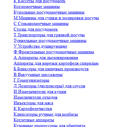
К
Кассеты для посудомоек
Котломоечные машины
Купольные посудомоечные машины
М
Машины для сушки и полировки посуды
С
Стаканомоечные машины
Столы для посудомоек
Т
Транспортеры для грязной посуды
Туннельные посудомоечные машины
У
Устройства душирующие
Ф
Фронтальные посудомоечные машины
А
Аппараты для льезонирования
Аппараты для нарезки картофеля спиралью
Б
Бликсеры для пищевых производств
В
Вакуумные массажеры
Г
Гомогенизаторы
Д
Дозаторы (диспенсеры) для соусов
И
Измельчители для кухни
Измельчители отходов
Инъекторы для мяса
К
Картофелечистки
Клипсаторы ручные для колбасы
Котлетные аппараты
Кухонные процессоры для общепита