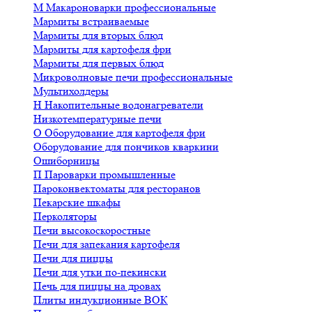
М
Макароноварки профессиональные
Мармиты встраиваемые
Мармиты для вторых блюд
Мармиты для картофеля фри
Мармиты для первых блюд
Микроволновые печи профессиональные
Мультихолдеры
Н
Накопительные водонагреватели
Низкотемпературные печи
О
Оборудование для картофеля фри
Оборудование для пончиков кваркини
Ошиборницы
П
Пароварки промышленные
Пароконвектоматы для ресторанов
Пекарские шкафы
Перколяторы
Печи высокоскоростные
Печи для запекания картофеля
Печи для пиццы
Печи для утки по-пекински
Печь для пиццы на дровах
Плиты индукционные ВОК