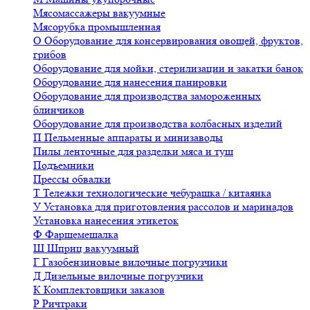
Мясомассажеры вакуумные
Мясорубка промышленная
О
Оборудование для консервирования овощей, фруктов,
грибов
Оборудование для мойки, стерилизации и закатки банок
Оборудование для нанесения панировки
Оборудование для производства замороженных
блинчиков
Оборудование для производства колбасных изделий
П
Пельменные аппараты и минизаводы
Пилы ленточные для разделки мяса и туш
Подъемники
Прессы обвалки
Т
Тележки технологические чебурашка / китаянка
У
Установка для приготовления рассолов и маринадов
Установка нанесения этикеток
Ф
Фаршемешалка
Ш
Шприц вакуумный
Г
Газобензиновые вилочные погрузчики
Д
Дизельные вилочные погрузчики
К
Комплектовщики заказов
Р
Ричтраки