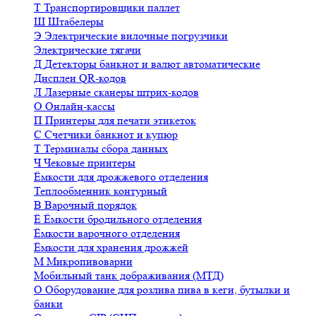
Т
Транспортировщики паллет
Ш
Штабелеры
Э
Электрические вилочные погрузчики
Электрические тягачи
Д
Детекторы банкнот и валют автоматические
Дисплеи QR-кодов
Л
Лазерные сканеры штрих-кодов
О
Онлайн-кассы
П
Принтеры для печати этикеток
С
Счетчики банкнот и купюр
Т
Терминалы сбора данных
Ч
Чековые принтеры
Ёмкости для дрожжевого отделения
Теплообменник контурный
В
Варочный порядок
Ё
Ёмкости бродильного отделения
Ёмкости варочного отделения
Ёмкости для хранения дрожжей
М
Микропивоварни
Мобильный танк дображивания (МТД)
О
Оборудование для розлива пива в кеги, бутылки и
банки