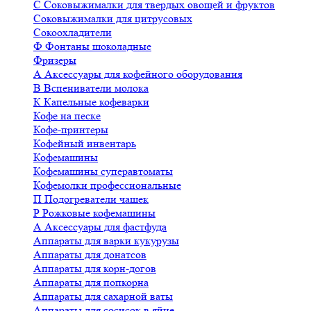
С
Соковыжималки для твердых овощей и фруктов
Соковыжималки для цитрусовых
Сокоохладители
Ф
Фонтаны шоколадные
Фризеры
А
Аксессуары для кофейного оборудования
В
Вспениватели молока
К
Капельные кофеварки
Кофе на песке
Кофе-принтеры
Кофейный инвентарь
Кофемашины
Кофемашины суперавтоматы
Кофемолки профессиональные
П
Подогреватели чашек
Р
Рожковые кофемашины
А
Аксессуары для фастфуда
Аппараты для варки кукурузы
Аппараты для донатсов
Аппараты для корн-догов
Аппараты для попкорна
Аппараты для сахарной ваты
Аппараты для сосисок в яйце