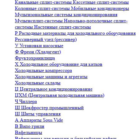
Канальные сплит-системы
Кассетные сплит-системы
Колонные сплит-системы
Мобильные кондиционеры
Мультизональные системы кондиционирования
Мультисплит-системы
Напольно-потолочные сплит-
системы
Настенные сплит-системы
Р
Расходные материалы для холодильного оборудования
Рессиверный узел (рессивер)
У
Установки насосные
Ф
Фреон (Хладагент)
Фруктохранилища
Х
Холодильное оборудование для катков
Холодильные компрессора
Холодильные машины и агрегаты
Холодильные склады
Ц
Центральное кондиционирование
ЦХМ (Центральная холодильная машина)
Ч
Чиллера
Ш
Шокфростер промышленный
Щ
Щиты управления
А
Аппараты Sous Vide
В
Вапо грили
Вафельницы
Вафельницы для венских и бельгийских вафель