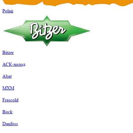
Polair
Bitzer
АСК-холод
Abat
МХМ
Frascold
Bock
Danfoss