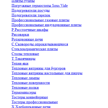
Плиты-тумбы
Погружные термостаты Sous Vide
Подогреватели посуды
Подогреватели тарелок
Профессиональные газовые плиты
Профессиональные индукционные плиты
Р
Расстоечные шкафы
Рисоварки
Ротационные печи
С
Сковороды опрокидывающиеся
Стеклокерамические плиты
Столы тепловые
Т
Такоячницы
Тепан-яки
Тепловые витрины для бургеров
Тепловые витрины настольные для пиццы
Тепловые лампы
Тепловые поверхности
Тепловые полки
Термомиксеры
Тостеры конвейерные
Тостеры профессиональные
Х
Хлебопекарные печи