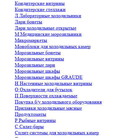
Кондитерские витрины
Кондитерские стеллажи
Л
Лабораторные холодильники
Лари бонеты
Лари холодильные открытые
М
Медицинские морозильники
Микромаркеты
Моноблоки для холодильных камер
Морозильные бонеты
Морозильные витрины
Морозильные лари
Морозильные шкафы
Морозильные шкафы GRAUDE
Н
Настенные холодильные витрины
О
Охладители для бутылок
П
Поверхности охлаждаемые
Покупка б/у холодильного оборудования
Прилавки холодильные мясные
Продуктоматы
Р
Рыбные витрины
С
Салат-бары
Сплит-системы для холодильных камер