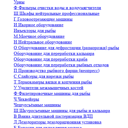
Урны
Ф
Фильтры очистки воды и водоумягчители
Ш
Шкафы нейтральные профессиональные
Г
Головоотрезающие машины
И
Икорное оборудование
Инъекторы для рыбы
М
Моечное оборудование
Н
Нейтральное оборудование
О
Оборудование для дефростации (разморозки) рыбы
Оборудование для переработки кальмара
Оборудование для переработки краба
Оборудование для переработки рыбных отходов
П
Производство рыбного фарша (неопресс)
С
Слайсеры для нарезки рыбы
Т
Термокамеры вялки и копчения рыбы
У
Удалители межмышечных костей
Ф
Филетировочные машины для рыбы
Ч
Чеквейеры
Чешуесъёмные машины
Ш
Шкуросъемные машины для рыбы и кальмара
В
Ванна длительной пастеризации ВДП
Д
Дезодораторы дезодорационная установка
Е
Емкости для охлаждения молока