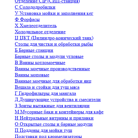
Отделение CIP (СИП-станция)
С
Солододробилки
У
Установка мойки и заполнения кег
Ф
Форфасы
Х
Хмелеотделитель
Холодильное отделение
Ц
ЦКТ (Цилиндро-конический танк)
Столы для чистки и обработки рыбы
Б
Барные станции
Барные столы и модули угловые
В
Ванны котломоечные
Ванны моечные производственные
Ванны моповые
Ванные моечные для обработки яиц
Вешала и стойки для туш мяса
Г
Гидрофильтры для мангала
Д
Душирующие устройства и смесители
З
Зонты вытяжные для вентиляции
М
Мусорные баки и контейнеры для кафе
Н
Нейтральные витрины и прилавки
О
Открытые столы и барные модули
П
Поддоны для мойки туш
Подставки под карамелизаторы