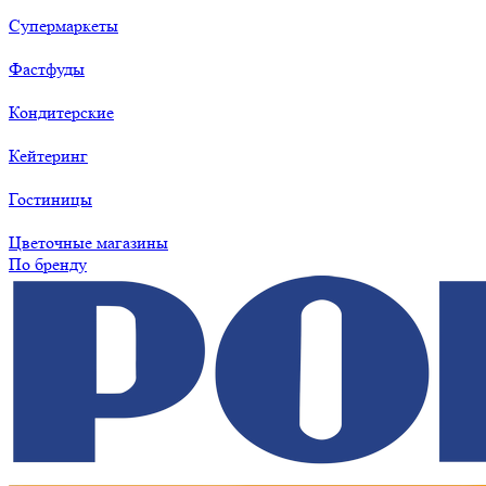
Супермаркеты
Фастфуды
Кондитерские
Кейтеринг
Гостиницы
Цветочные магазины
По бренду