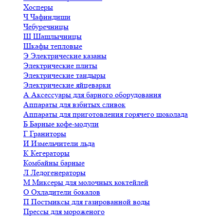
Хосперы
Ч
Чафиндиши
Чебуречницы
Ш
Шашлычницы
Шкафы тепловые
Э
Электрические казаны
Электрические плиты
Электрические тандыры
Электрические яйцеварки
А
Аксессуары для барного оборудования
Аппараты для взбитых сливок
Аппараты для приготовления горячего шоколада
Б
Барные кофе-модули
Г
Граниторы
И
Измельчители льда
К
Кегераторы
Комбайны барные
Л
Ледогенераторы
М
Миксеры для молочных коктейлей
О
Охладители бокалов
П
Постмиксы для газированной воды
Прессы для мороженого