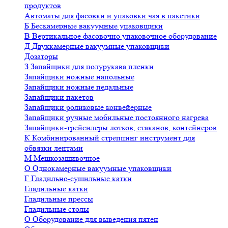
продуктов
Автоматы для фасовки и упаковки чая в пакетики
Б
Бескамерные вакуумные упаковщики
В
Вертикальное фасовочно упаковочное оборудование
Д
Двухкамерные вакуумные упаковщики
Дозаторы
З
Запайщики для полурукава пленки
Запайщики ножные напольные
Запайщики ножные педальные
Запайщики пакетов
Запайщики роликовые конвейерные
Запайщики ручные мобильные постоянного нагрева
Запайщики-трейсилеры лотков, стаканов, контейнеров
К
Комбинированный стреппинг инструмент для
обвязки лентами
М
Мешкозашивочное
О
Однокамерные вакуумные упаковщики
Г
Гладильно-сушильные катки
Гладильные катки
Гладильные прессы
Гладильные столы
О
Оборудование для выведения пятен