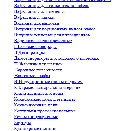
Вафельницы для гонконгских вафель
Вафельницы для печенья
Вафельницы тайяки
Витрины для выпечки
Витрины для порционных чипсов начос
Витрины тепловые для ингредиентов
Водонагреватели проточные
Г
Газовые сковороды
Д
Дегидраторы
Дымогенераторы для холодного копчения
Ж
Жаровни для семечек
Жарочные поверхности
Жарочные шкафы
И
Индукционные плиты с грилем
К
Карамелизаторы кондитерские
Кипятильники для воды
Конвейерные печи для пиццы
Конвекционные печи
Коптильни профессиональные
Котлы пищеварочные
Коутеры
Кулинарные станции