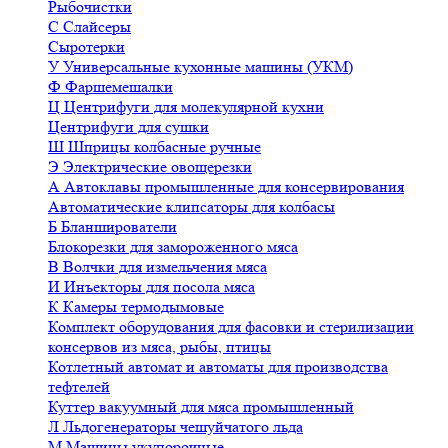
Рыбочистки
С
Слайсеры
Сыротерки
У
Универсальные кухонные машины (УКМ)
Ф
Фаршемешалки
Ц
Центрифуги для молекулярной кухни
Центрифуги для сушки
Ш
Шприцы колбасные ручные
Э
Электрические овощерезки
А
Автоклавы промышленные для консервирования
Автоматические клипсаторы для колбасы
Б
Бланширователи
Блокорезки для замороженного мяса
В
Волчки для измельчения мяса
И
Инъекторы для посола мяса
К
Камеры термодымовые
Комплект оборудования для фасовки и стерилизации
консервов из мяса, рыбы, птицы
Котлетный автомат и автоматы для производства
тефтелей
Куттер вакуумный для мяса промышленный
Л
Льдогенераторы чешуйчатого льда
М
Машины укупорочные