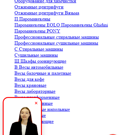
Оборудование для химчистки
Отжимные центрифуги
Отжимные центрифуги Вязьма
П
Пароманекены
Пароманекены EOLO
Пароманекены Ghidini
Пароманекены PONY
Профессиональные стиральные машины
Профессиональные сушильные машины
С
Стиральные машины
Сушильные машины
Ш
Шкафы озонирующие
В
Весы автомобильные
Весы балочные и палетные
Весы для кофе
Весы крановые
Весы лабораторные
Весы платформенные
Весы порционные
Весы товарные напольные
Весы торговые
К
Комплектующие