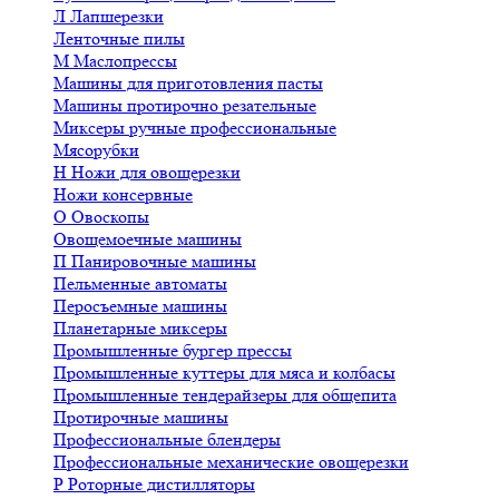
Л
Лапшерезки
Ленточные пилы
М
Маслопрессы
Машины для приготовления пасты
Машины протирочно резательные
Миксеры ручные профессиональные
Мясорубки
Н
Ножи для овощерезки
Ножи консервные
О
Овоскопы
Овощемоечные машины
П
Панировочные машины
Пельменные автоматы
Перосъемные машины
Планетарные миксеры
Промышленные бургер прессы
Промышленные куттеры для мяса и колбасы
Промышленные тендерайзеры для общепита
Протирочные машины
Профессиональные блендеры
Профессиональные механические овощерезки
Р
Роторные дистилляторы