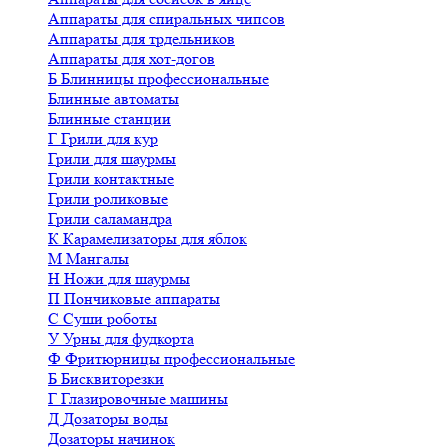
Аппараты для спиральных чипсов
Аппараты для трдельников
Аппараты для хот-догов
Б
Блинницы профессиональные
Блинные автоматы
Блинные станции
Г
Грили для кур
Грили для шаурмы
Грили контактные
Грили роликовые
Грили саламандра
К
Карамелизаторы для яблок
М
Мангалы
Н
Ножи для шаурмы
П
Пончиковые аппараты
С
Суши роботы
У
Урны для фудкорта
Ф
Фритюрницы профессиональные
Б
Бисквиторезки
Г
Глазировочные машины
Д
Дозаторы воды
Дозаторы начинок