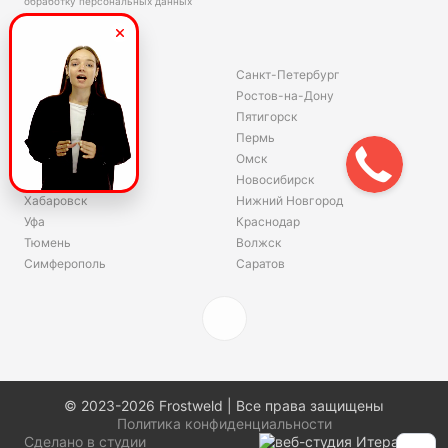
обработку персональных данных
Склады
Владивосток
Санкт-Петербург
Екатеринбург
Ростов-на-Дону
Красноярск
Пятигорск
Волгоград
Пермь
Ярославль
Омск
Челябинск
Новосибирск
Хабаровск
Нижний Новгород
Уфа
Краснодар
Тюмень
Волжск
Симферополь
Саратов
© 2023-2026 Frostweld | Все права защищены
Политика конфиденциальности
Сделано в студии