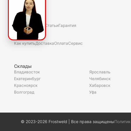
О компаниии
О нас
Полезное
Скидки и акции
Статьи
Гарантия
Покупателю
Как купить
Доставка
Оплата
Сервис
Склады
Владивосток
Ярославль
Екатеринбург
Челябинск
Красноярск
Хабаровск
Волгоград
Уфа
© 2023-2026 Frostweld | Все права защищены
Политик