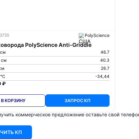
 3735
PolyScience
оворода PolyScience Anti-Griddle
 см
46.7
 см
40.3
см
26.7
 °С
-34,44
0 ₽
В КОРЗИНУ
ЗАПРОС КП
учить коммерческое предложение оставьте свой телефон 
ЧИТЬ КП