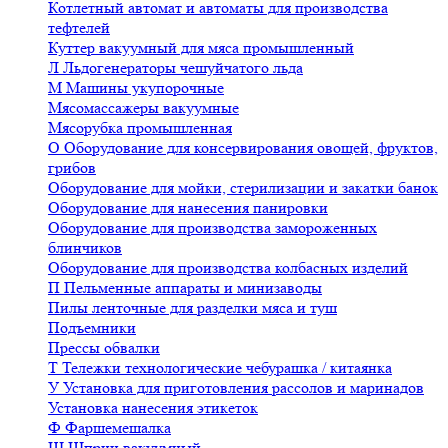
Котлетный автомат и автоматы для производства
тефтелей
Куттер вакуумный для мяса промышленный
Л
Льдогенераторы чешуйчатого льда
М
Машины укупорочные
Мясомассажеры вакуумные
Мясорубка промышленная
О
Оборудование для консервирования овощей, фруктов,
грибов
Оборудование для мойки, стерилизации и закатки банок
Оборудование для нанесения панировки
Оборудование для производства замороженных
блинчиков
Оборудование для производства колбасных изделий
П
Пельменные аппараты и минизаводы
Пилы ленточные для разделки мяса и туш
Подъемники
Прессы обвалки
Т
Тележки технологические чебурашка / китаянка
У
Установка для приготовления рассолов и маринадов
Установка нанесения этикеток
Ф
Фаршемешалка
Ш
Шприц вакуумный