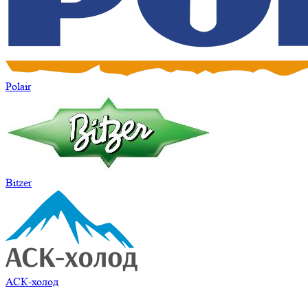
Polair
Bitzer
АСК-холод