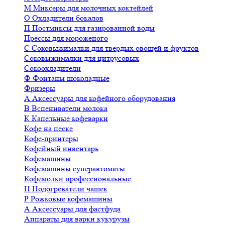
М
Миксеры для молочных коктейлей
О
Охладители бокалов
П
Постмиксы для газированной воды
Прессы для мороженого
С
Соковыжималки для твердых овощей и фруктов
Соковыжималки для цитрусовых
Сокоохладители
Ф
Фонтаны шоколадные
Фризеры
А
Аксессуары для кофейного оборудования
В
Вспениватели молока
К
Капельные кофеварки
Кофе на песке
Кофе-принтеры
Кофейный инвентарь
Кофемашины
Кофемашины суперавтоматы
Кофемолки профессиональные
П
Подогреватели чашек
Р
Рожковые кофемашины
А
Аксессуары для фастфуда
Аппараты для варки кукурузы