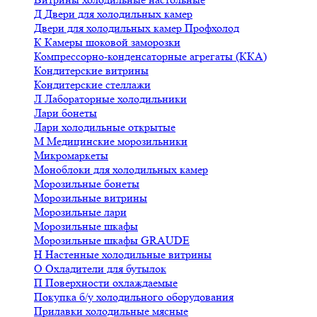
Д
Двери для холодильных камер
Двери для холодильных камер Профхолод
К
Камеры шоковой заморозки
Компрессорно-конденсаторные агрегаты (ККА)
Кондитерские витрины
Кондитерские стеллажи
Л
Лабораторные холодильники
Лари бонеты
Лари холодильные открытые
М
Медицинские морозильники
Микромаркеты
Моноблоки для холодильных камер
Морозильные бонеты
Морозильные витрины
Морозильные лари
Морозильные шкафы
Морозильные шкафы GRAUDE
Н
Настенные холодильные витрины
О
Охладители для бутылок
П
Поверхности охлаждаемые
Покупка б/у холодильного оборудования
Прилавки холодильные мясные