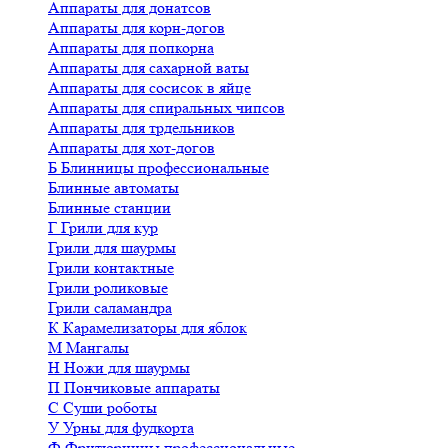
Аппараты для донатсов
Аппараты для корн-догов
Аппараты для попкорна
Аппараты для сахарной ваты
Аппараты для сосисок в яйце
Аппараты для спиральных чипсов
Аппараты для трдельников
Аппараты для хот-догов
Б
Блинницы профессиональные
Блинные автоматы
Блинные станции
Г
Грили для кур
Грили для шаурмы
Грили контактные
Грили роликовые
Грили саламандра
К
Карамелизаторы для яблок
М
Мангалы
Н
Ножи для шаурмы
П
Пончиковые аппараты
С
Суши роботы
У
Урны для фудкорта
Ф
Фритюрницы профессиональные