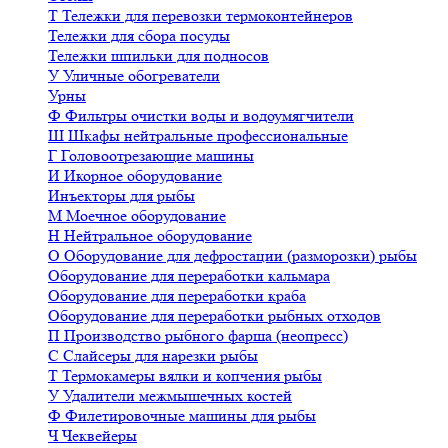
Т
Тележки для перевозки термоконтейнеров
Тележки для сбора посуды
Тележки шпильки для подносов
У
Уличные обогреватели
Урны
Ф
Фильтры очистки воды и водоумягчители
Ш
Шкафы нейтральные профессиональные
Г
Головоотрезающие машины
И
Икорное оборудование
Инъекторы для рыбы
М
Моечное оборудование
Н
Нейтральное оборудование
О
Оборудование для дефростации (разморозки) рыбы
Оборудование для переработки кальмара
Оборудование для переработки краба
Оборудование для переработки рыбных отходов
П
Производство рыбного фарша (неопресс)
С
Слайсеры для нарезки рыбы
Т
Термокамеры вялки и копчения рыбы
У
Удалители межмышечных костей
Ф
Филетировочные машины для рыбы
Ч
Чеквейеры