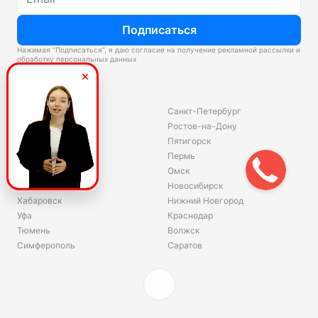
Подписаться
Нажимая “Подписаться”, я даю согласие на получение рекламной рассылки и
обработку персональных данных
Склады
Владивосток
Санкт-Петербург
Екатеринбург
Ростов-на-Дону
Красноярск
Пятигорск
Волгоград
Пермь
Ярославль
Омск
Челябинск
Новосибирск
Хабаровск
Нижний Новгород
Уфа
Краснодар
Тюмень
Волжск
Симферополь
Саратов