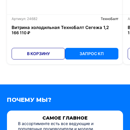
Артикул: 24682
ТехноБалт
А
Витрина холодильная ТехноБалт Сегежа 1,2
166 110 ₽
1
В КОРЗИНУ
ЗАПРОС КП
ПОЧЕМУ МЫ?
САМОЕ ГЛАВНОЕ
В ассортименте есть все ведующие и
популярные производители и модели,