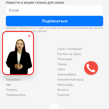
Новости и акции только для своих
Подписаться
Нажимая “Подписаться”, я даю согласие на получение рекламной рассылки и
обработку персональных данных
Склады
Владивосток
Санкт-Петербург
Екатеринбург
Ростов-на-Дону
Красноярск
Пятигорск
Волгоград
Пермь
Ярославль
Омск
Челябинск
Новосибирск
Хабаровск
Нижний Новгород
Уфа
Краснодар
Тюмень
Волжск
Симферополь
Саратов