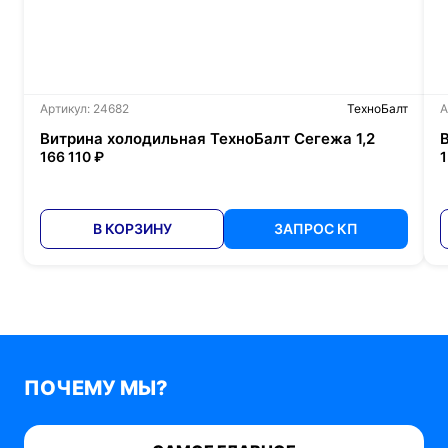
Артикул: 24682
ТехноБалт
А
Витрина холодильная ТехноБалт Сегежа 1,2
166 110 ₽
1
В КОРЗИНУ
ЗАПРОС КП
ПОЧЕМУ МЫ?