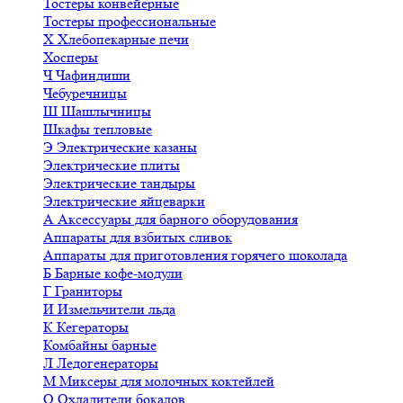
Тостеры конвейерные
Тостеры профессиональные
Х
Хлебопекарные печи
Хосперы
Ч
Чафиндиши
Чебуречницы
Ш
Шашлычницы
Шкафы тепловые
Э
Электрические казаны
Электрические плиты
Электрические тандыры
Электрические яйцеварки
А
Аксессуары для барного оборудования
Аппараты для взбитых сливок
Аппараты для приготовления горячего шоколада
Б
Барные кофе-модули
Г
Граниторы
И
Измельчители льда
К
Кегераторы
Комбайны барные
Л
Ледогенераторы
М
Миксеры для молочных коктейлей
О
Охладители бокалов