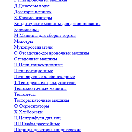
Д
Дозаторы воды
Дозаторы начинок
К
Карамелизаторы
Кондитерские машины для декорирования
Кремоварки
М
Машины для сборки тортов
Миксеры
Мукопросеиватели
О
Отсадочно-дозировочные машины
Отсадочные машины
П
Печи конвекционные
Печи ротационные
Печи ярусные хлебопекарные
Т
Тестоделители, округлители
Тестозакаточные машины
Тестомесы
Тестораскаточные машины
Ф
Ферментаторы
Х
Хлеборезки
Ц
Центрифуги для яиц
Ш
Шкафы расстойные
Шприцы-дозаторы кондитерские