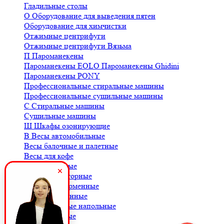
Гладильные столы
О
Оборудование для выведения пятен
Оборудование для химчистки
Отжимные центрифуги
Отжимные центрифуги Вязьма
П
Пароманекены
Пароманекены EOLO
Пароманекены Ghidini
Пароманекены PONY
Профессиональные стиральные машины
Профессиональные сушильные машины
С
Стиральные машины
Сушильные машины
Ш
Шкафы озонирующие
В
Весы автомобильные
Весы балочные и палетные
Весы для кофе
Весы крановые
Весы лабораторные
Весы платформенные
Весы порционные
Весы товарные напольные
Весы торговые