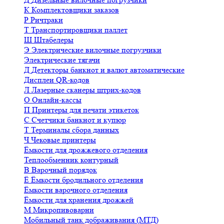
К
Комплектовщики заказов
Р
Ричтраки
Т
Транспортировщики паллет
Ш
Штабелеры
Э
Электрические вилочные погрузчики
Электрические тягачи
Д
Детекторы банкнот и валют автоматические
Дисплеи QR-кодов
Л
Лазерные сканеры штрих-кодов
О
Онлайн-кассы
П
Принтеры для печати этикеток
С
Счетчики банкнот и купюр
Т
Терминалы сбора данных
Ч
Чековые принтеры
Ёмкости для дрожжевого отделения
Теплообменник контурный
В
Варочный порядок
Ё
Ёмкости бродильного отделения
Ёмкости варочного отделения
Ёмкости для хранения дрожжей
М
Микропивоварни
Мобильный танк дображивания (МТД)