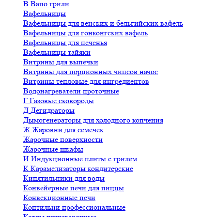
В
Вапо грили
Вафельницы
Вафельницы для венских и бельгийских вафель
Вафельницы для гонконгских вафель
Вафельницы для печенья
Вафельницы тайяки
Витрины для выпечки
Витрины для порционных чипсов начос
Витрины тепловые для ингредиентов
Водонагреватели проточные
Г
Газовые сковороды
Д
Дегидраторы
Дымогенераторы для холодного копчения
Ж
Жаровни для семечек
Жарочные поверхности
Жарочные шкафы
И
Индукционные плиты с грилем
К
Карамелизаторы кондитерские
Кипятильники для воды
Конвейерные печи для пиццы
Конвекционные печи
Коптильни профессиональные
Котлы пищеварочные