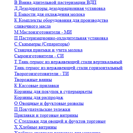
В
Ванна длительной пастеризации ВДП
Д
Дезодораторы дезодорационная установка
Е
Емкости для охлаждения молока
К
Комплекты оборудования для производства
сливочного масла
М
Маслоизготовители - МИ
П
Пастеризационно-охладительная установка
С
Скиммеры (Сепараторы)
Станция приемки и учета молока
Сыроизготовители - СИ
Т
Танк-термос из нержавеющей стали вертикальный
Танк-термос из нержавеющей стали горизонтальный
Творогоизготовители - ТИ
Творожные ванны
К
Кассовые прилавки
Корзины для покупок в супермаркеты
Корзины для распродаж
О
Овощные и фруктовые развалы
П
Покупательские тележки
Прилавки и торговые витрины
С
Стеллажи для овощей и фруктов торговые
Х
Хлебные витрины
Хлебные стеллажи торговые для магазина