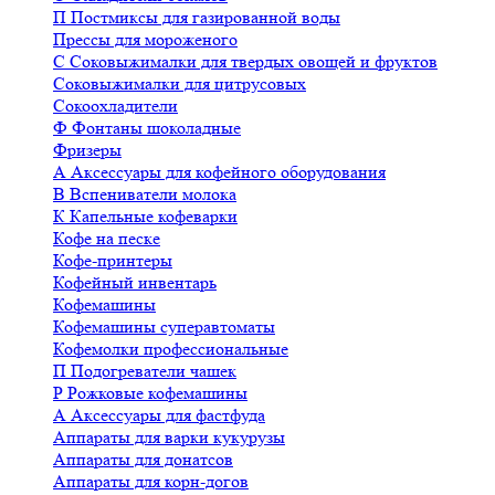
П
Постмиксы для газированной воды
Прессы для мороженого
С
Соковыжималки для твердых овощей и фруктов
Соковыжималки для цитрусовых
Сокоохладители
Ф
Фонтаны шоколадные
Фризеры
А
Аксессуары для кофейного оборудования
В
Вспениватели молока
К
Капельные кофеварки
Кофе на песке
Кофе-принтеры
Кофейный инвентарь
Кофемашины
Кофемашины суперавтоматы
Кофемолки профессиональные
П
Подогреватели чашек
Р
Рожковые кофемашины
А
Аксессуары для фастфуда
Аппараты для варки кукурузы
Аппараты для донатсов
Аппараты для корн-догов