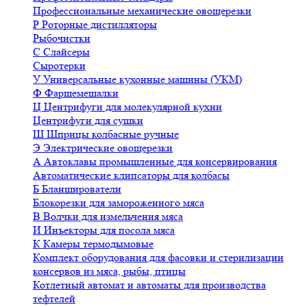
Профессиональные механические овощерезки
Р
Роторные дистилляторы
Рыбочистки
С
Слайсеры
Сыротерки
У
Универсальные кухонные машины (УКМ)
Ф
Фаршемешалки
Ц
Центрифуги для молекулярной кухни
Центрифуги для сушки
Ш
Шприцы колбасные ручные
Э
Электрические овощерезки
А
Автоклавы промышленные для консервирования
Автоматические клипсаторы для колбасы
Б
Бланширователи
Блокорезки для замороженного мяса
В
Волчки для измельчения мяса
И
Инъекторы для посола мяса
К
Камеры термодымовые
Комплект оборудования для фасовки и стерилизации
консервов из мяса, рыбы, птицы
Котлетный автомат и автоматы для производства
тефтелей