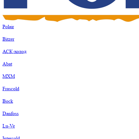
Polair
Bitzer
АСК-холод
Abat
МХМ
Frascold
Bock
Danfoss
Lu-Ve
Intercold