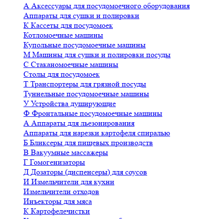
А
Аксессуары для посудомоечного оборудования
Аппараты для сушки и полировки
К
Кассеты для посудомоек
Котломоечные машины
Купольные посудомоечные машины
М
Машины для сушки и полировки посуды
С
Стаканомоечные машины
Столы для посудомоек
Т
Транспортеры для грязной посуды
Туннельные посудомоечные машины
У
Устройства душирующие
Ф
Фронтальные посудомоечные машины
А
Аппараты для льезонирования
Аппараты для нарезки картофеля спиралью
Б
Бликсеры для пищевых производств
В
Вакуумные массажеры
Г
Гомогенизаторы
Д
Дозаторы (диспенсеры) для соусов
И
Измельчители для кухни
Измельчители отходов
Инъекторы для мяса
К
Картофелечистки