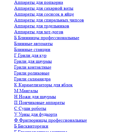
Аппараты для попкорна
Аппараты для сахарной ваты
Аппараты для сосисок в яйце
Аппараты для спиральных чипсов
Аппараты для трдельников
Аппараты для хот-догов
Б
Блинницы профессиональные
Блинные автоматы
Блинные станции
Г
Грили для кур
Грили для шаурмы
Грили контактные
Грили роликовые
Грили саламандра
К
Карамелизаторы для яблок
М
Мангалы
Н
Ножи для шаурмы
П
Пончиковые аппараты
С
Суши роботы
У
Урны для фудкорта
Ф
Фритюрницы профессиональные
Б
Бисквиторезки
Г
Глазировочные машины