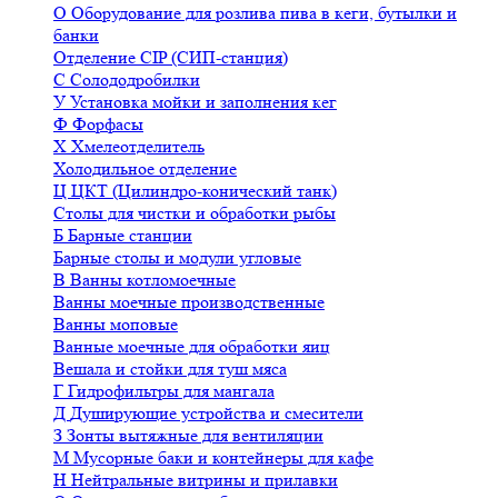
О
Оборудование для розлива пива в кеги, бутылки и
банки
Отделение CIP (СИП-станция)
С
Солододробилки
У
Установка мойки и заполнения кег
Ф
Форфасы
Х
Хмелеотделитель
Холодильное отделение
Ц
ЦКТ (Цилиндро-конический танк)
Столы для чистки и обработки рыбы
Б
Барные станции
Барные столы и модули угловые
В
Ванны котломоечные
Ванны моечные производственные
Ванны моповые
Ванные моечные для обработки яиц
Вешала и стойки для туш мяса
Г
Гидрофильтры для мангала
Д
Душирующие устройства и смесители
З
Зонты вытяжные для вентиляции
М
Мусорные баки и контейнеры для кафе
Н
Нейтральные витрины и прилавки