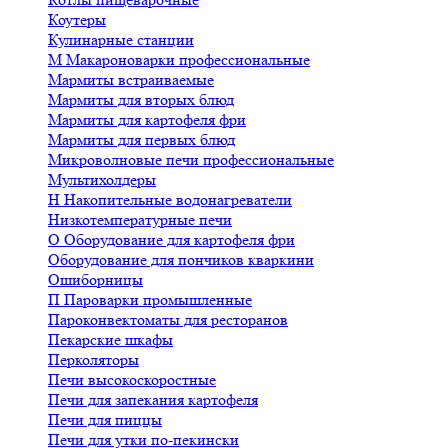
Коутеры
Кулинарные станции
М
Макароноварки профессиональные
Мармиты встраиваемые
Мармиты для вторых блюд
Мармиты для картофеля фри
Мармиты для первых блюд
Микроволновые печи профессиональные
Мультихолдеры
Н
Накопительные водонагреватели
Низкотемпературные печи
О
Оборудование для картофеля фри
Оборудование для пончиков кваркини
Ошиборницы
П
Пароварки промышленные
Пароконвектоматы для ресторанов
Пекарские шкафы
Перколяторы
Печи высокоскоростные
Печи для запекания картофеля
Печи для пиццы
Печи для утки по-пекински