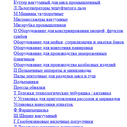
Куттер вакуумный для мяса промышленный
Л
Льдогенераторы чешуйчатого льда
М
Машины укупорочные
Мясомассажеры вакуумные
Мясорубка промышленная
О
Оборудование для консервирования овощей, фруктов,
грибов
Оборудование для мойки, стерилизации и закатки банок
Оборудование для нанесения панировки
Оборудование для производства замороженных
блинчиков
Оборудование для производства колбасных изделий
П
Пельменные аппараты и минизаводы
Пилы ленточные для разделки мяса и туш
Подъемники
Прессы обвалки
Т
Тележки технологические чебурашка / китаянка
У
Установка для приготовления рассолов и маринадов
Установка нанесения этикеток
Ф
Фаршемешалка
Ш
Шприц вакуумный
Г
Газобензиновые вилочные погрузчики
Д
Дизельные вилочные погрузчики