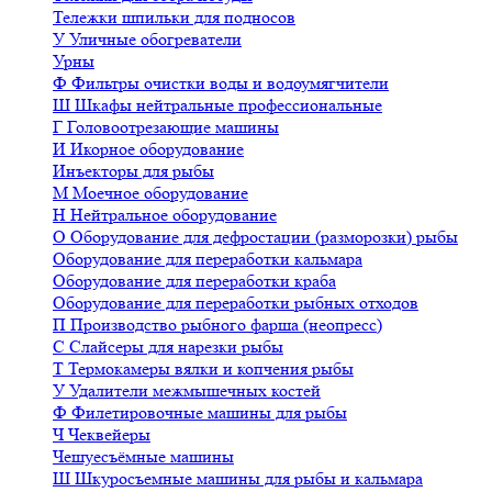
Тележки шпильки для подносов
У
Уличные обогреватели
Урны
Ф
Фильтры очистки воды и водоумягчители
Ш
Шкафы нейтральные профессиональные
Г
Головоотрезающие машины
И
Икорное оборудование
Инъекторы для рыбы
М
Моечное оборудование
Н
Нейтральное оборудование
О
Оборудование для дефростации (разморозки) рыбы
Оборудование для переработки кальмара
Оборудование для переработки краба
Оборудование для переработки рыбных отходов
П
Производство рыбного фарша (неопресс)
С
Слайсеры для нарезки рыбы
Т
Термокамеры вялки и копчения рыбы
У
Удалители межмышечных костей
Ф
Филетировочные машины для рыбы
Ч
Чеквейеры
Чешуесъёмные машины
Ш
Шкуросъемные машины для рыбы и кальмара