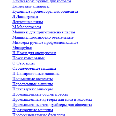
Клипсаторы ручные для колбасы
Котлетные аппараты
Кухонные процессоры для общепита
Л
Лапшерезки
Ленточные пилы
М
Маслопрессы
Машины для приготовления пасты
Машины протирочно резательные
Миксеры ручные профессиональные
Мясорубки
Н
Ножи для овощерезки
Ножи консервные
О
Овоскопы
Овощемоечные машины
П
Панировочные машины
Пельменные автоматы
Перосъемные машины
Планетарные миксеры
Промышленные бургер прессы
Промышленные куттеры для мяса и колбасы
Промышленные тендерайзеры для общепита
Протирочные машины
Профессиональные блендеры