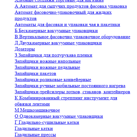
А
Автомат для сыпучих продуктов фасовка упаковка
Автомат фасовочно-упаковочный для жидких
продуктов
Автоматы для фасовки и упаковки чая в пакетики
Б
Бескамерные вакуумные упаковщики
В
Вертикальное фасовочно упаковочное оборудование
Д
Двухкамерные вакуумные упаковщики
Дозаторы
З
Запайщики для полурукава пленки
Запайщики ножные напольные
Запайщики ножные педальные
Запайщики пакетов
Запайщики роликовые конвейерные
Запайщики ручные мобильные постоянного нагрева
Запайщики-трейсилеры лотков, стаканов, контейнеров
К
Комбинированный стреппинг инструмент для
обвязки лентами
М
Мешкозашивочное
О
Однокамерные вакуумные упаковщики
Г
Гладильно-сушильные катки
Гладильные катки
Гладильные прессы