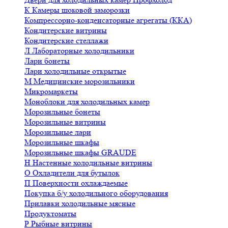
К
Камеры шоковой заморозки
Компрессорно-конденсаторные агрегаты (ККА)
Кондитерские витрины
Кондитерские стеллажи
Л
Лабораторные холодильники
Лари бонеты
Лари холодильные открытые
М
Медицинские морозильники
Микромаркеты
Моноблоки для холодильных камер
Морозильные бонеты
Морозильные витрины
Морозильные лари
Морозильные шкафы
Морозильные шкафы GRAUDE
Н
Настенные холодильные витрины
О
Охладители для бутылок
П
Поверхности охлаждаемые
Покупка б/у холодильного оборудования
Прилавки холодильные мясные
Продуктоматы
Р
Рыбные витрины