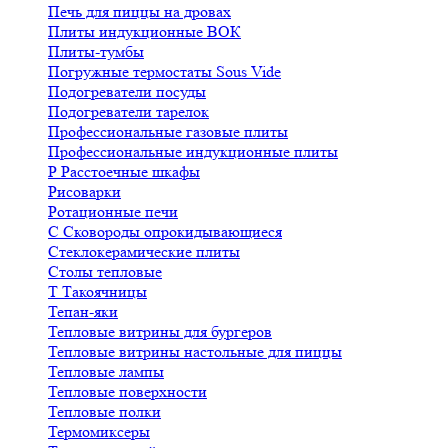
Печь для пиццы на дровах
Плиты индукционные ВОК
Плиты-тумбы
Погружные термостаты Sous Vide
Подогреватели посуды
Подогреватели тарелок
Профессиональные газовые плиты
Профессиональные индукционные плиты
Р
Расстоечные шкафы
Рисоварки
Ротационные печи
С
Сковороды опрокидывающиеся
Стеклокерамические плиты
Столы тепловые
Т
Такоячницы
Тепан-яки
Тепловые витрины для бургеров
Тепловые витрины настольные для пиццы
Тепловые лампы
Тепловые поверхности
Тепловые полки
Термомиксеры