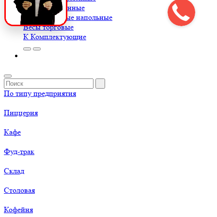
Весы порционные
Весы товарные напольные
Весы торговые
К
Комплектующие
По типу предприятия
Пиццерия
Кафе
Фуд-трак
Склад
Столовая
Кофейня