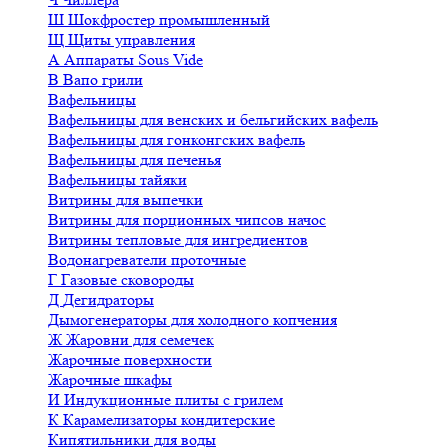
Ш
Шокфростер промышленный
Щ
Щиты управления
А
Аппараты Sous Vide
В
Вапо грили
Вафельницы
Вафельницы для венских и бельгийских вафель
Вафельницы для гонконгских вафель
Вафельницы для печенья
Вафельницы тайяки
Витрины для выпечки
Витрины для порционных чипсов начос
Витрины тепловые для ингредиентов
Водонагреватели проточные
Г
Газовые сковороды
Д
Дегидраторы
Дымогенераторы для холодного копчения
Ж
Жаровни для семечек
Жарочные поверхности
Жарочные шкафы
И
Индукционные плиты с грилем
К
Карамелизаторы кондитерские
Кипятильники для воды