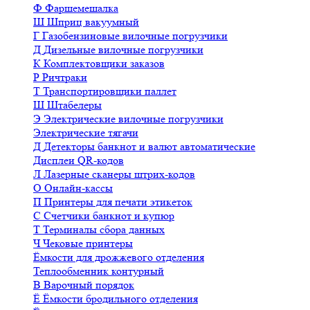
Ф
Фаршемешалка
Ш
Шприц вакуумный
Г
Газобензиновые вилочные погрузчики
Д
Дизельные вилочные погрузчики
К
Комплектовщики заказов
Р
Ричтраки
Т
Транспортировщики паллет
Ш
Штабелеры
Э
Электрические вилочные погрузчики
Электрические тягачи
Д
Детекторы банкнот и валют автоматические
Дисплеи QR-кодов
Л
Лазерные сканеры штрих-кодов
О
Онлайн-кассы
П
Принтеры для печати этикеток
С
Счетчики банкнот и купюр
Т
Терминалы сбора данных
Ч
Чековые принтеры
Ёмкости для дрожжевого отделения
Теплообменник контурный
В
Варочный порядок
Ё
Ёмкости бродильного отделения