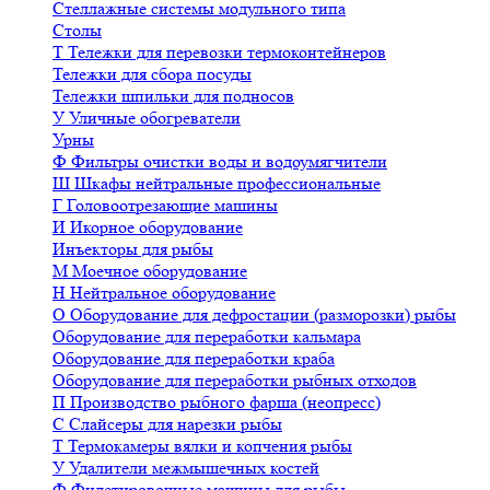
Стеллажные системы модульного типа
Столы
Т
Тележки для перевозки термоконтейнеров
Тележки для сбора посуды
Тележки шпильки для подносов
У
Уличные обогреватели
Урны
Ф
Фильтры очистки воды и водоумягчители
Ш
Шкафы нейтральные профессиональные
Г
Головоотрезающие машины
И
Икорное оборудование
Инъекторы для рыбы
М
Моечное оборудование
Н
Нейтральное оборудование
О
Оборудование для дефростации (разморозки) рыбы
Оборудование для переработки кальмара
Оборудование для переработки краба
Оборудование для переработки рыбных отходов
П
Производство рыбного фарша (неопресс)
С
Слайсеры для нарезки рыбы
Т
Термокамеры вялки и копчения рыбы
У
Удалители межмышечных костей
Ф
Филетировочные машины для рыбы