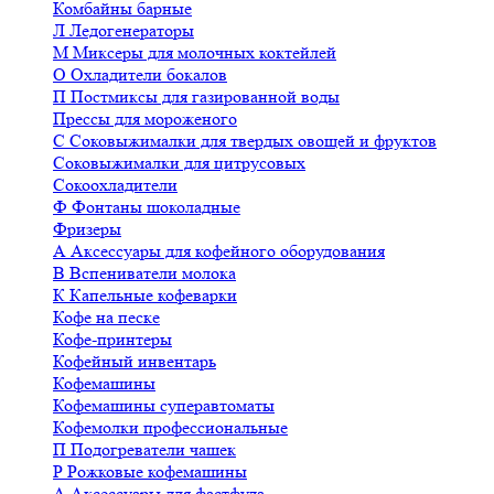
Комбайны барные
Л
Ледогенераторы
М
Миксеры для молочных коктейлей
О
Охладители бокалов
П
Постмиксы для газированной воды
Прессы для мороженого
С
Соковыжималки для твердых овощей и фруктов
Соковыжималки для цитрусовых
Сокоохладители
Ф
Фонтаны шоколадные
Фризеры
А
Аксессуары для кофейного оборудования
В
Вспениватели молока
К
Капельные кофеварки
Кофе на песке
Кофе-принтеры
Кофейный инвентарь
Кофемашины
Кофемашины суперавтоматы
Кофемолки профессиональные
П
Подогреватели чашек
Р
Рожковые кофемашины
А
Аксессуары для фастфуда