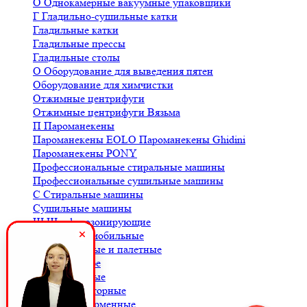
О
Однокамерные вакуумные упаковщики
Г
Гладильно-сушильные катки
Гладильные катки
Гладильные прессы
Гладильные столы
О
Оборудование для выведения пятен
Оборудование для химчистки
Отжимные центрифуги
Отжимные центрифуги Вязьма
П
Пароманекены
Пароманекены EOLO
Пароманекены Ghidini
Пароманекены PONY
Профессиональные стиральные машины
Профессиональные сушильные машины
С
Стиральные машины
Сушильные машины
Ш
Шкафы озонирующие
В
Весы автомобильные
Весы балочные и палетные
Весы для кофе
Весы крановые
Весы лабораторные
Весы платформенные