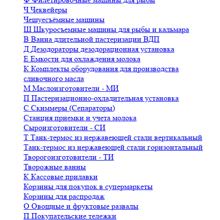
Ч
Чеквейеры
Чешуесъёмные машины
Ш
Шкуросъемные машины для рыбы и кальмара
В
Ванна длительной пастеризации ВДП
Д
Дезодораторы дезодорационная установка
Е
Емкости для охлаждения молока
К
Комплекты оборудования для производства
сливочного масла
М
Маслоизготовители - МИ
П
Пастеризационно-охладительная установка
С
Скиммеры (Сепараторы)
Станция приемки и учета молока
Сыроизготовители - СИ
Т
Танк-термос из нержавеющей стали вертикальный
Танк-термос из нержавеющей стали горизонтальный
Творогоизготовители - ТИ
Творожные ванны
К
Кассовые прилавки
Корзины для покупок в супермаркеты
Корзины для распродаж
О
Овощные и фруктовые развалы
П
Покупательские тележки