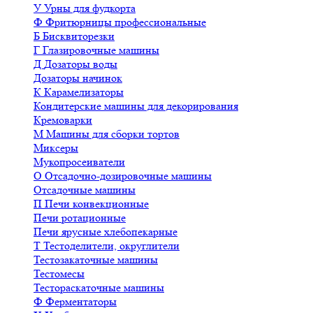
У
Урны для фудкорта
Ф
Фритюрницы профессиональные
Б
Бисквиторезки
Г
Глазировочные машины
Д
Дозаторы воды
Дозаторы начинок
К
Карамелизаторы
Кондитерские машины для декорирования
Кремоварки
М
Машины для сборки тортов
Миксеры
Мукопросеиватели
О
Отсадочно-дозировочные машины
Отсадочные машины
П
Печи конвекционные
Печи ротационные
Печи ярусные хлебопекарные
Т
Тестоделители, округлители
Тестозакаточные машины
Тестомесы
Тестораскаточные машины
Ф
Ферментаторы