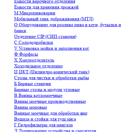
Ёмкости варочного отделения
Ёмкости для хранения дрожжей
М
Микропивоварни
Мобильный танк дображивания (МТД)
О
Оборудование для розлива пива в кеги, бутылки и
банки
Отделение CIP (СИП-станция)
С
Солододробилки
У
Установка мойки и заполнения кег
Ф
Форфасы
Х
Хмелеотделитель
Холодильное отделение
Ц
ЦКТ (Цилиндро-конический танк)
Столы для чистки и обработки рыбы
Б
Барные станции
Барные столы и модули угловые
В
Ванны котломоечные
Ванны моечные производственные
Ванны моповые
Ванные моечные для обработки яиц
Вешала и стойки для туш мяса
Г
Гидрофильтры для мангала
Д
Душирующие устройства и смесители