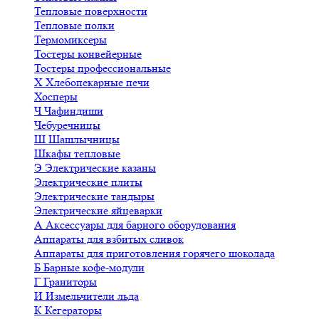
Тепловые поверхности
Тепловые полки
Термомиксеры
Тостеры конвейерные
Тостеры профессиональные
Х
Хлебопекарные печи
Хосперы
Ч
Чафиндиши
Чебуречницы
Ш
Шашлычницы
Шкафы тепловые
Э
Электрические казаны
Электрические плиты
Электрические тандыры
Электрические яйцеварки
А
Аксессуары для барного оборудования
Аппараты для взбитых сливок
Аппараты для приготовления горячего шоколада
Б
Барные кофе-модули
Г
Граниторы
И
Измельчители льда
К
Кегераторы