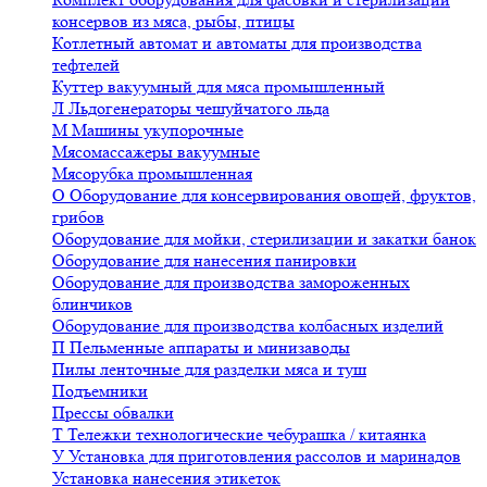
консервов из мяса, рыбы, птицы
Котлетный автомат и автоматы для производства
тефтелей
Куттер вакуумный для мяса промышленный
Л
Льдогенераторы чешуйчатого льда
М
Машины укупорочные
Мясомассажеры вакуумные
Мясорубка промышленная
О
Оборудование для консервирования овощей, фруктов,
грибов
Оборудование для мойки, стерилизации и закатки банок
Оборудование для нанесения панировки
Оборудование для производства замороженных
блинчиков
Оборудование для производства колбасных изделий
П
Пельменные аппараты и минизаводы
Пилы ленточные для разделки мяса и туш
Подъемники
Прессы обвалки
Т
Тележки технологические чебурашка / китаянка
У
Установка для приготовления рассолов и маринадов
Установка нанесения этикеток