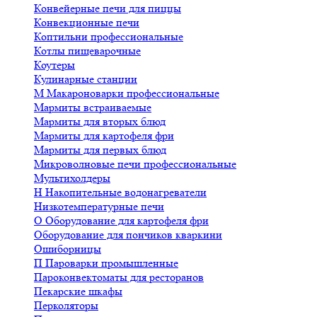
Конвейерные печи для пиццы
Конвекционные печи
Коптильни профессиональные
Котлы пищеварочные
Коутеры
Кулинарные станции
М
Макароноварки профессиональные
Мармиты встраиваемые
Мармиты для вторых блюд
Мармиты для картофеля фри
Мармиты для первых блюд
Микроволновые печи профессиональные
Мультихолдеры
Н
Накопительные водонагреватели
Низкотемпературные печи
О
Оборудование для картофеля фри
Оборудование для пончиков кваркини
Ошиборницы
П
Пароварки промышленные
Пароконвектоматы для ресторанов
Пекарские шкафы
Перколяторы