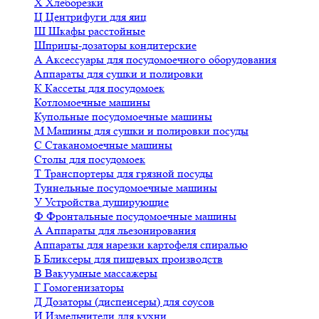
Х
Хлеборезки
Ц
Центрифуги для яиц
Ш
Шкафы расстойные
Шприцы-дозаторы кондитерские
А
Аксессуары для посудомоечного оборудования
Аппараты для сушки и полировки
К
Кассеты для посудомоек
Котломоечные машины
Купольные посудомоечные машины
М
Машины для сушки и полировки посуды
С
Стаканомоечные машины
Столы для посудомоек
Т
Транспортеры для грязной посуды
Туннельные посудомоечные машины
У
Устройства душирующие
Ф
Фронтальные посудомоечные машины
А
Аппараты для льезонирования
Аппараты для нарезки картофеля спиралью
Б
Бликсеры для пищевых производств
В
Вакуумные массажеры
Г
Гомогенизаторы
Д
Дозаторы (диспенсеры) для соусов
И
Измельчители для кухни