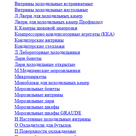
Витрины холодильные встраиваемые
Витрины холодильные настольные
Д
Двери для холодильных камер
Двери для холодильных камер Профхолод
К
Камеры шоковой заморозки
Компрессорно-конденсаторные агрегаты (ККА)
Кондитерские витрины
Кондитерские стеллажи
Л
Лабораторные холодильники
Лари бонеты
Лари холодильные открытые
М
Медицинские морозильники
Микромаркеты
Моноблоки для холодильных камер
Морозильные бонеты
Морозильные витрины
Морозильные лари
Морозильные шкафы
Морозильные шкафы GRAUDE
Н
Настенные холодильные витрины
О
Охладители для бутылок
П
Поверхности охлаждаемые