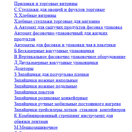
Прилавки и торговые витрины
С
Стеллажи для овощей и фруктов торговые
Х
Хлебные витрины
Хлебные стеллажи торговые для магазина
А
Автомат для сыпучих продуктов фасовка упаковка
Автомат фасовочно-упаковочный для жидких
продуктов
Автоматы для фасовки и упаковки чая в пакетики
Б
Бескамерные вакуумные упаковщики
В
Вертикальное фасовочно упаковочное оборудование
Д
Двухкамерные вакуумные упаковщики
Дозаторы
З
Запайщики для полурукава пленки
Запайщики ножные напольные
Запайщики ножные педальные
Запайщики пакетов
Запайщики роликовые конвейерные
Запайщики ручные мобильные постоянного нагрева
Запайщики-трейсилеры лотков, стаканов, контейнеров
К
Комбинированный стреппинг инструмент для
обвязки лентами
М
Мешкозашивочное