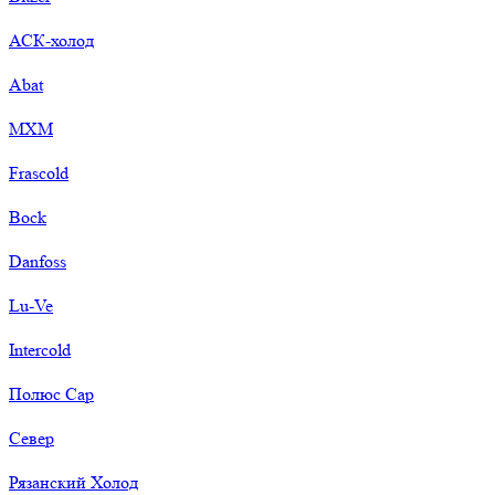
АСК-холод
Abat
МХМ
Frascold
Bock
Danfoss
Lu-Ve
Intercold
Полюс Сар
Север
Рязанский Холод