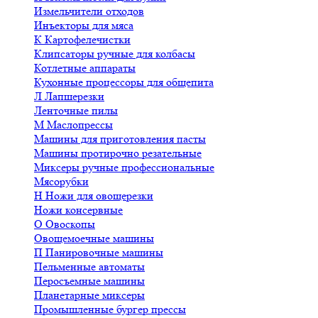
Измельчители отходов
Инъекторы для мяса
К
Картофелечистки
Клипсаторы ручные для колбасы
Котлетные аппараты
Кухонные процессоры для общепита
Л
Лапшерезки
Ленточные пилы
М
Маслопрессы
Машины для приготовления пасты
Машины протирочно резательные
Миксеры ручные профессиональные
Мясорубки
Н
Ножи для овощерезки
Ножи консервные
О
Овоскопы
Овощемоечные машины
П
Панировочные машины
Пельменные автоматы
Перосъемные машины
Планетарные миксеры
Промышленные бургер прессы