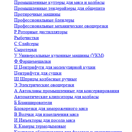
Промышленные куттеры для мяса и колбасы
Промышленные тендерайзеры для общепита
Протирочные машины
Профессиональные блендеры
Профессиональные механические овощерезки
Р
Роторные дистилляторы
Рыбочистки
С
Слайсеры
Сыротерки
У
Универсальные кухонные машины (УКМ)
Ф
Фаршемешалки
Ц
Центрифуги для молекулярной кухни
Центрифуги для сушки
Ш
Шприцы колбасные ручные
Э
Электрические овощерезки
А
Автоклавы промышленные для консервирования
Автоматические клипсаторы для колбасы
Б
Бланширователи
Блокорезки для замороженного мяса
В
Волчки для измельчения мяса
И
Инъекторы для посола мяса
К
Камеры термодымовые
Комплект оборудования для фасовки и стерилизации