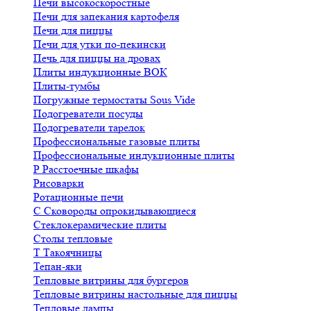
Печи высокоскоростные
Печи для запекания картофеля
Печи для пиццы
Печи для утки по-пекински
Печь для пиццы на дровах
Плиты индукционные ВОК
Плиты-тумбы
Погружные термостаты Sous Vide
Подогреватели посуды
Подогреватели тарелок
Профессиональные газовые плиты
Профессиональные индукционные плиты
Р
Расстоечные шкафы
Рисоварки
Ротационные печи
С
Сковороды опрокидывающиеся
Стеклокерамические плиты
Столы тепловые
Т
Такоячницы
Тепан-яки
Тепловые витрины для бургеров
Тепловые витрины настольные для пиццы
Тепловые лампы