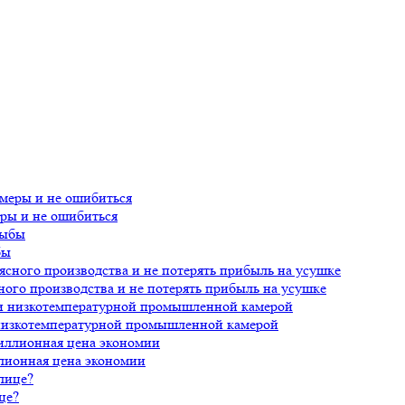
еры и не ошибиться
бы
ного производства и не потерять прибыль на усушке
 низкотемпературной промышленной камерой
лионная цена экономии
це?