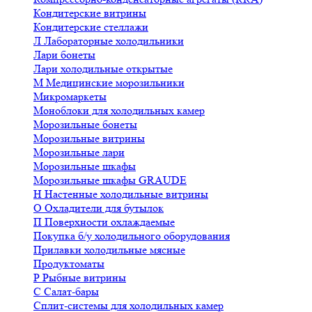
Кондитерские витрины
Кондитерские стеллажи
Л
Лабораторные холодильники
Лари бонеты
Лари холодильные открытые
М
Медицинские морозильники
Микромаркеты
Моноблоки для холодильных камер
Морозильные бонеты
Морозильные витрины
Морозильные лари
Морозильные шкафы
Морозильные шкафы GRAUDE
Н
Настенные холодильные витрины
О
Охладители для бутылок
П
Поверхности охлаждаемые
Покупка б/у холодильного оборудования
Прилавки холодильные мясные
Продуктоматы
Р
Рыбные витрины
С
Салат-бары
Сплит-системы для холодильных камер