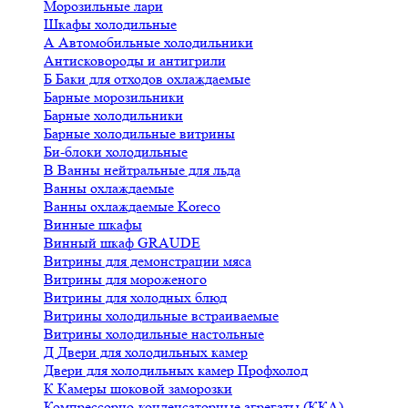
Морозильные лари
Шкафы холодильные
А
Автомобильные холодильники
Антисковороды и антигрили
Б
Баки для отходов охлаждаемые
Барные морозильники
Барные холодильники
Барные холодильные витрины
Би-блоки холодильные
В
Ванны нейтральные для льда
Ванны охлаждаемые
Ванны охлаждаемые Koreco
Винные шкафы
Винный шкаф GRAUDE
Витрины для демонстрации мяса
Витрины для мороженого
Витрины для холодных блюд
Витрины холодильные встраиваемые
Витрины холодильные настольные
Д
Двери для холодильных камер
Двери для холодильных камер Профхолод
К
Камеры шоковой заморозки
Компрессорно-конденсаторные агрегаты (ККА)