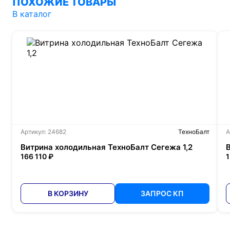
ПОХОЖИЕ ТОВАРЫ
В каталог
Артикул: 24682
ТехноБалт
А
Витрина холодильная ТехноБалт Сегежа 1,2
166 110 ₽
1
В КОРЗИНУ
ЗАПРОС КП