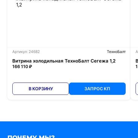
Артикул: 24682
ТехноБалт
А
Витрина холодильная ТехноБалт Сегежа 1,2
166 110 ₽
1
В КОРЗИНУ
ЗАПРОС КП
ПОЧЕМУ МЫ?