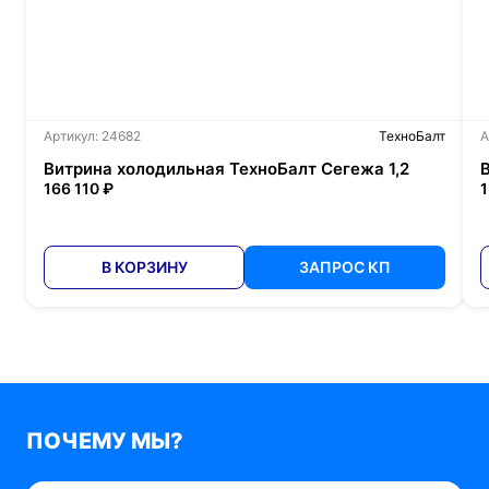
Артикул: 24682
ТехноБалт
А
Витрина холодильная ТехноБалт Сегежа 1,2
166 110 ₽
1
В КОРЗИНУ
ЗАПРОС КП
ПОЧЕМУ МЫ?