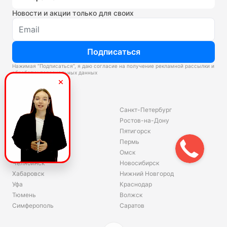
Новости и акции только для своих
Подписаться
Нажимая “Подписаться”, я даю согласие на получение рекламной рассылки и
обработку персональных данных
Склады
Владивосток
Санкт-Петербург
Екатеринбург
Ростов-на-Дону
Красноярск
Пятигорск
Волгоград
Пермь
Ярославль
Омск
Челябинск
Новосибирск
Хабаровск
Нижний Новгород
Уфа
Краснодар
Тюмень
Волжск
Симферополь
Саратов