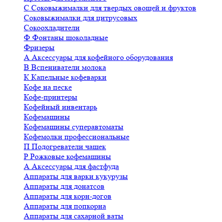
С
Соковыжималки для твердых овощей и фруктов
Соковыжималки для цитрусовых
Сокоохладители
Ф
Фонтаны шоколадные
Фризеры
А
Аксессуары для кофейного оборудования
В
Вспениватели молока
К
Капельные кофеварки
Кофе на песке
Кофе-принтеры
Кофейный инвентарь
Кофемашины
Кофемашины суперавтоматы
Кофемолки профессиональные
П
Подогреватели чашек
Р
Рожковые кофемашины
А
Аксессуары для фастфуда
Аппараты для варки кукурузы
Аппараты для донатсов
Аппараты для корн-догов
Аппараты для попкорна
Аппараты для сахарной ваты