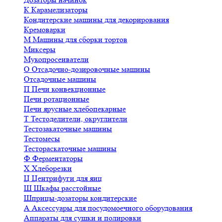
К
Карамелизаторы
Кондитерские машины для декорирования
Кремоварки
М
Машины для сборки тортов
Миксеры
Мукопросеиватели
О
Отсадочно-дозировочные машины
Отсадочные машины
П
Печи конвекционные
Печи ротационные
Печи ярусные хлебопекарные
Т
Тестоделители, округлители
Тестозакаточные машины
Тестомесы
Тестораскаточные машины
Ф
Ферментаторы
Х
Хлеборезки
Ц
Центрифуги для яиц
Ш
Шкафы расстойные
Шприцы-дозаторы кондитерские
А
Аксессуары для посудомоечного оборудования
Аппараты для сушки и полировки