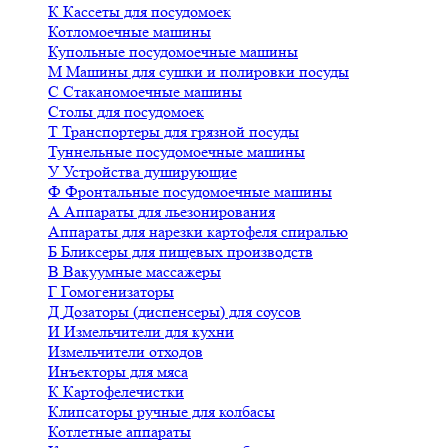
К
Кассеты для посудомоек
Котломоечные машины
Купольные посудомоечные машины
М
Машины для сушки и полировки посуды
С
Стаканомоечные машины
Столы для посудомоек
Т
Транспортеры для грязной посуды
Туннельные посудомоечные машины
У
Устройства душирующие
Ф
Фронтальные посудомоечные машины
А
Аппараты для льезонирования
Аппараты для нарезки картофеля спиралью
Б
Бликсеры для пищевых производств
В
Вакуумные массажеры
Г
Гомогенизаторы
Д
Дозаторы (диспенсеры) для соусов
И
Измельчители для кухни
Измельчители отходов
Инъекторы для мяса
К
Картофелечистки
Клипсаторы ручные для колбасы
Котлетные аппараты