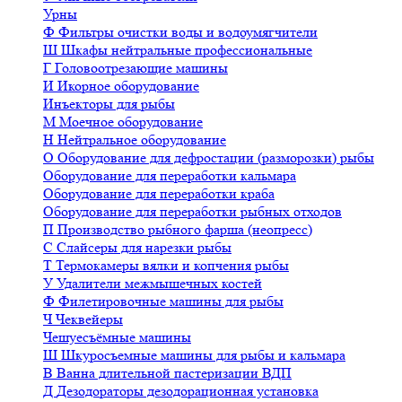
Урны
Ф
Фильтры очистки воды и водоумягчители
Ш
Шкафы нейтральные профессиональные
Г
Головоотрезающие машины
И
Икорное оборудование
Инъекторы для рыбы
М
Моечное оборудование
Н
Нейтральное оборудование
О
Оборудование для дефростации (разморозки) рыбы
Оборудование для переработки кальмара
Оборудование для переработки краба
Оборудование для переработки рыбных отходов
П
Производство рыбного фарша (неопресс)
С
Слайсеры для нарезки рыбы
Т
Термокамеры вялки и копчения рыбы
У
Удалители межмышечных костей
Ф
Филетировочные машины для рыбы
Ч
Чеквейеры
Чешуесъёмные машины
Ш
Шкуросъемные машины для рыбы и кальмара
В
Ванна длительной пастеризации ВДП
Д
Дезодораторы дезодорационная установка