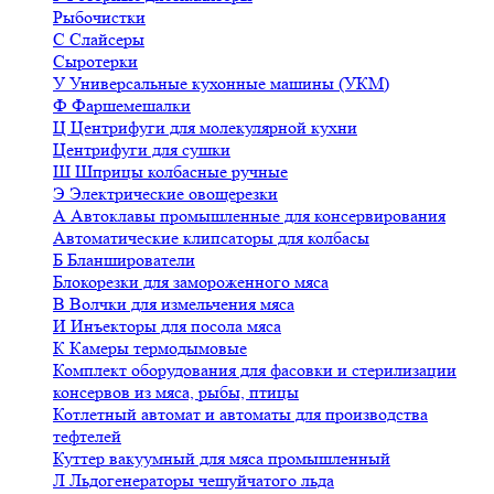
Рыбочистки
С
Слайсеры
Сыротерки
У
Универсальные кухонные машины (УКМ)
Ф
Фаршемешалки
Ц
Центрифуги для молекулярной кухни
Центрифуги для сушки
Ш
Шприцы колбасные ручные
Э
Электрические овощерезки
А
Автоклавы промышленные для консервирования
Автоматические клипсаторы для колбасы
Б
Бланширователи
Блокорезки для замороженного мяса
В
Волчки для измельчения мяса
И
Инъекторы для посола мяса
К
Камеры термодымовые
Комплект оборудования для фасовки и стерилизации
консервов из мяса, рыбы, птицы
Котлетный автомат и автоматы для производства
тефтелей
Куттер вакуумный для мяса промышленный
Л
Льдогенераторы чешуйчатого льда