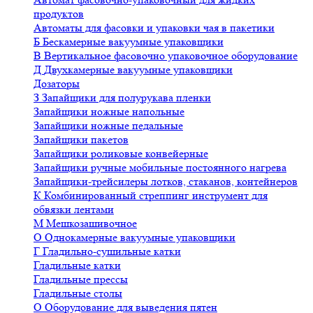
продуктов
Автоматы для фасовки и упаковки чая в пакетики
Б
Бескамерные вакуумные упаковщики
В
Вертикальное фасовочно упаковочное оборудование
Д
Двухкамерные вакуумные упаковщики
Дозаторы
З
Запайщики для полурукава пленки
Запайщики ножные напольные
Запайщики ножные педальные
Запайщики пакетов
Запайщики роликовые конвейерные
Запайщики ручные мобильные постоянного нагрева
Запайщики-трейсилеры лотков, стаканов, контейнеров
К
Комбинированный стреппинг инструмент для
обвязки лентами
М
Мешкозашивочное
О
Однокамерные вакуумные упаковщики
Г
Гладильно-сушильные катки
Гладильные катки
Гладильные прессы
Гладильные столы
О
Оборудование для выведения пятен