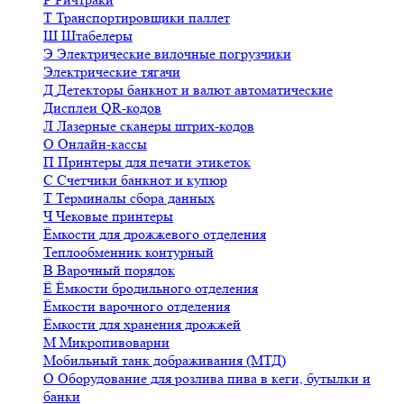
Т
Транспортировщики паллет
Ш
Штабелеры
Э
Электрические вилочные погрузчики
Электрические тягачи
Д
Детекторы банкнот и валют автоматические
Дисплеи QR-кодов
Л
Лазерные сканеры штрих-кодов
О
Онлайн-кассы
П
Принтеры для печати этикеток
С
Счетчики банкнот и купюр
Т
Терминалы сбора данных
Ч
Чековые принтеры
Ёмкости для дрожжевого отделения
Теплообменник контурный
В
Варочный порядок
Ё
Ёмкости бродильного отделения
Ёмкости варочного отделения
Ёмкости для хранения дрожжей
М
Микропивоварни
Мобильный танк дображивания (МТД)
О
Оборудование для розлива пива в кеги, бутылки и
банки