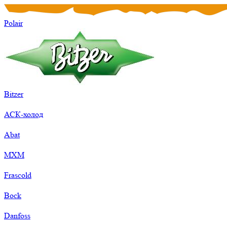
Polair
Bitzer
АСК-холод
Abat
МХМ
Frascold
Bock
Danfoss