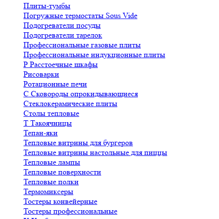
Плиты-тумбы
Погружные термостаты Sous Vide
Подогреватели посуды
Подогреватели тарелок
Профессиональные газовые плиты
Профессиональные индукционные плиты
Р
Расстоечные шкафы
Рисоварки
Ротационные печи
С
Сковороды опрокидывающиеся
Стеклокерамические плиты
Столы тепловые
Т
Такоячницы
Тепан-яки
Тепловые витрины для бургеров
Тепловые витрины настольные для пиццы
Тепловые лампы
Тепловые поверхности
Тепловые полки
Термомиксеры
Тостеры конвейерные
Тостеры профессиональные