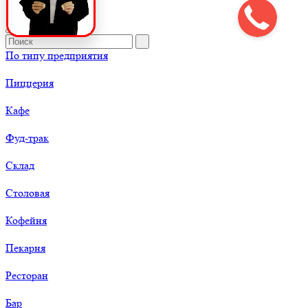
По типу предприятия
Пиццерия
Кафе
Фуд-трак
Склад
Столовая
Кофейня
Пекарня
Ресторан
Бар