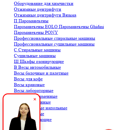
Оборудование для химчистки
Отжимные центрифуги
Отжимные центрифуги Вязьма
П
Пароманекены
Пароманекены EOLO
Пароманекены Ghidini
Пароманекены PONY
Профессиональные стиральные машины
Профессиональные сушильные машины
С
Стиральные машины
Сушильные машины
Ш
Шкафы озонирующие
В
Весы автомобильные
Весы балочные и палетные
Весы для кофе
Весы крановые
Весы лабораторные
Весы платформенные
Весы порционные
Весы товарные напольные
Весы торговые
К
Комплектующие