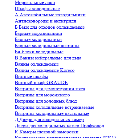
Морозильные лари
Шкафы холодильные
А
Автомобильные холодильники
Антисковороды и антигрили
Б
Баки для отходов охлаждаемые
Барные морозильники
Барные холодильники
Барные холодильные витрины
Би-блоки холодильные
В
Ванны нейтральные для льда
Ванны охлаждаемые
Ванны охлаждаемые Koreco
Винные шкафы
Винный шкаф GRAUDE
Витрины для демонстрации мяса
Витрины для мороженого
Витрины для холодных блюд
Витрины холодильные встраиваемые
Витрины холодильные настольные
Д
Двери для холодильных камер
Двери для холодильных камер Профхолод
К
Камеры шоковой заморозки
Компрессорно-конденсаторные агрегаты (ККА)