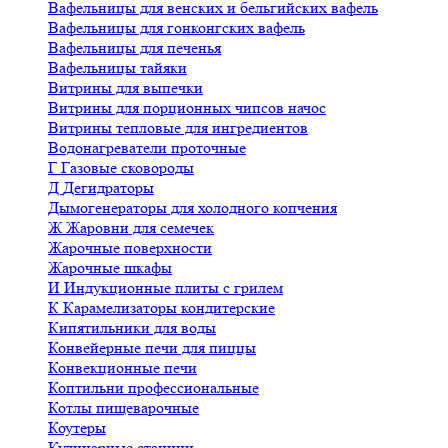
Вафельницы для венских и бельгийских вафель
Вафельницы для гонконгских вафель
Вафельницы для печенья
Вафельницы тайяки
Витрины для выпечки
Витрины для порционных чипсов начос
Витрины тепловые для ингредиентов
Водонагреватели проточные
Г
Газовые сковороды
Д
Дегидраторы
Дымогенераторы для холодного копчения
Ж
Жаровни для семечек
Жарочные поверхности
Жарочные шкафы
И
Индукционные плиты с грилем
К
Карамелизаторы кондитерские
Кипятильники для воды
Конвейерные печи для пиццы
Конвекционные печи
Коптильни профессиональные
Котлы пищеварочные
Коутеры
Кулинарные станции