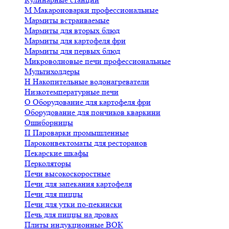
М
Макароноварки профессиональные
Мармиты встраиваемые
Мармиты для вторых блюд
Мармиты для картофеля фри
Мармиты для первых блюд
Микроволновые печи профессиональные
Мультихолдеры
Н
Накопительные водонагреватели
Низкотемпературные печи
О
Оборудование для картофеля фри
Оборудование для пончиков кваркини
Ошиборницы
П
Пароварки промышленные
Пароконвектоматы для ресторанов
Пекарские шкафы
Перколяторы
Печи высокоскоростные
Печи для запекания картофеля
Печи для пиццы
Печи для утки по-пекински
Печь для пиццы на дровах
Плиты индукционные ВОК