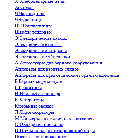
Х
Хлебопекарные печи
Хосперы
Ч
Чафиндиши
Чебуречницы
Ш
Шашлычницы
Шкафы тепловые
Э
Электрические казаны
Электрические плиты
Электрические тандыры
Электрические яйцеварки
А
Аксессуары для барного оборудования
Аппараты для взбитых сливок
Аппараты для приготовления горячего шоколада
Б
Барные кофе-модули
Г
Граниторы
И
Измельчители льда
К
Кегераторы
Комбайны барные
Л
Ледогенераторы
М
Миксеры для молочных коктейлей
О
Охладители бокалов
П
Постмиксы для газированной воды
Прессы для мороженого