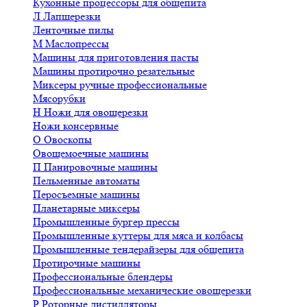
Кухонные процессоры для общепита
Л
Лапшерезки
Ленточные пилы
М
Маслопрессы
Машины для приготовления пасты
Машины протирочно резательные
Миксеры ручные профессиональные
Мясорубки
Н
Ножи для овощерезки
Ножи консервные
О
Овоскопы
Овощемоечные машины
П
Панировочные машины
Пельменные автоматы
Перосъемные машины
Планетарные миксеры
Промышленные бургер прессы
Промышленные куттеры для мяса и колбасы
Промышленные тендерайзеры для общепита
Протирочные машины
Профессиональные блендеры
Профессиональные механические овощерезки
Р
Роторные дистилляторы