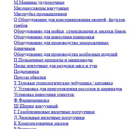
М
Машины укупорочные
Мясомассажеры вакуумные
Мясорубка промышленная
О
Оборудование для консервирования овощей, фруктов,
грибов
Оборудование для мойки, стерилизации и закатки банок
Оборудование для нанесения панировки
Оборудование для производства замороженных
блинчиков
Оборудование для производства колбасных изделий
П
Пельменные аппараты и минизаводы
Пилы ленточные для разделки мяса и туш
Подъемники
Прессы обвалки
Т
Тележки технологические чебурашка / китаянка
У
Установка для приготовления рассолов и маринадов
Установка нанесения этикеток
Ф
Фаршемешалка
Ш
Шприц вакуумный
Г
Газобензиновые вилочные погрузчики
Д
Дизельные вилочные погрузчики
К
Комплектовщики заказов
Р
Ричтраки