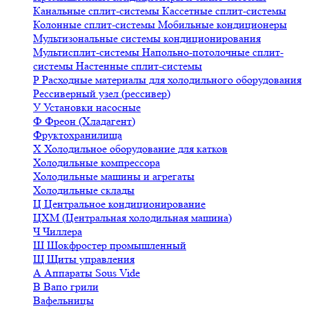
Канальные сплит-системы
Кассетные сплит-системы
Колонные сплит-системы
Мобильные кондиционеры
Мультизональные системы кондиционирования
Мультисплит-системы
Напольно-потолочные сплит-
системы
Настенные сплит-системы
Р
Расходные материалы для холодильного оборудования
Рессиверный узел (рессивер)
У
Установки насосные
Ф
Фреон (Хладагент)
Фруктохранилища
Х
Холодильное оборудование для катков
Холодильные компрессора
Холодильные машины и агрегаты
Холодильные склады
Ц
Центральное кондиционирование
ЦХМ (Центральная холодильная машина)
Ч
Чиллера
Ш
Шокфростер промышленный
Щ
Щиты управления
А
Аппараты Sous Vide
В
Вапо грили
Вафельницы