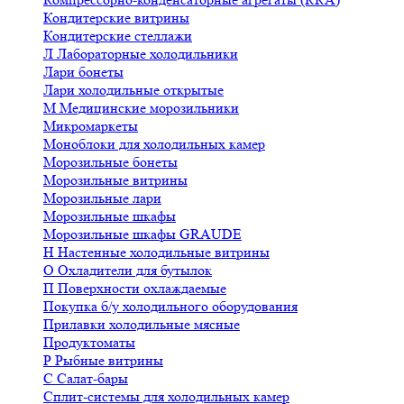
Кондитерские витрины
Кондитерские стеллажи
Л
Лабораторные холодильники
Лари бонеты
Лари холодильные открытые
М
Медицинские морозильники
Микромаркеты
Моноблоки для холодильных камер
Морозильные бонеты
Морозильные витрины
Морозильные лари
Морозильные шкафы
Морозильные шкафы GRAUDE
Н
Настенные холодильные витрины
О
Охладители для бутылок
П
Поверхности охлаждаемые
Покупка б/у холодильного оборудования
Прилавки холодильные мясные
Продуктоматы
Р
Рыбные витрины
С
Салат-бары
Сплит-системы для холодильных камер