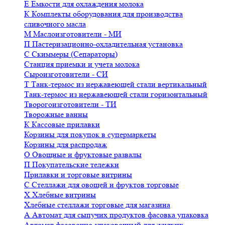
Е
Емкости для охлаждения молока
К
Комплекты оборудования для производства
сливочного масла
М
Маслоизготовители - МИ
П
Пастеризационно-охладительная установка
С
Скиммеры (Сепараторы)
Станция приемки и учета молока
Сыроизготовители - СИ
Т
Танк-термос из нержавеющей стали вертикальный
Танк-термос из нержавеющей стали горизонтальный
Творогоизготовители - ТИ
Творожные ванны
К
Кассовые прилавки
Корзины для покупок в супермаркеты
Корзины для распродаж
О
Овощные и фруктовые развалы
П
Покупательские тележки
Прилавки и торговые витрины
С
Стеллажи для овощей и фруктов торговые
Х
Хлебные витрины
Хлебные стеллажи торговые для магазина
А
Автомат для сыпучих продуктов фасовка упаковка
Автомат фасовочно-упаковочный для жидких