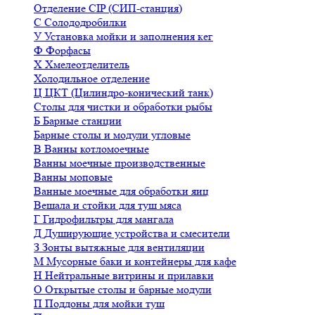
Отделение CIP (СИП-станция)
С
Солододробилки
У
Установка мойки и заполнения кег
Ф
Форфасы
Х
Хмелеотделитель
Холодильное отделение
Ц
ЦКТ (Цилиндро-конический танк)
Столы для чистки и обработки рыбы
Б
Барные станции
Барные столы и модули угловые
В
Ванны котломоечные
Ванны моечные производственные
Ванны моповые
Ванные моечные для обработки яиц
Вешала и стойки для туш мяса
Г
Гидрофильтры для мангала
Д
Душирующие устройства и смесители
З
Зонты вытяжные для вентиляции
М
Мусорные баки и контейнеры для кафе
Н
Нейтральные витрины и прилавки
О
Открытые столы и барные модули
П
Поддоны для мойки туш