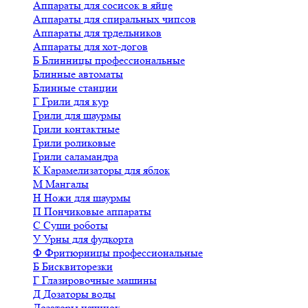
Аппараты для сосисок в яйце
Аппараты для спиральных чипсов
Аппараты для трдельников
Аппараты для хот-догов
Б
Блинницы профессиональные
Блинные автоматы
Блинные станции
Г
Грили для кур
Грили для шаурмы
Грили контактные
Грили роликовые
Грили саламандра
К
Карамелизаторы для яблок
М
Мангалы
Н
Ножи для шаурмы
П
Пончиковые аппараты
С
Суши роботы
У
Урны для фудкорта
Ф
Фритюрницы профессиональные
Б
Бисквиторезки
Г
Глазировочные машины
Д
Дозаторы воды
Дозаторы начинок