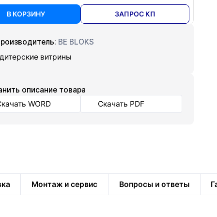
В КОРЗИНУ
ЗАПРОС КП
роизводитель:
BE BLOKS
дитерские витрины
анить описание товара
Скачать WORD
Скачать PDF
вка
Монтаж и сервис
Вопросы и ответы
Г