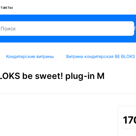
нтакты
Кондитерские витрины
Витрина кондитерская BE BLOKS b
OKS be sweet! plug-in M
17