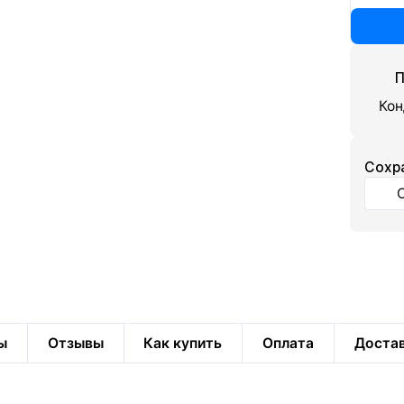
П
Кон
Cохр
ы
Отзывы
Как купить
Оплата
Доста