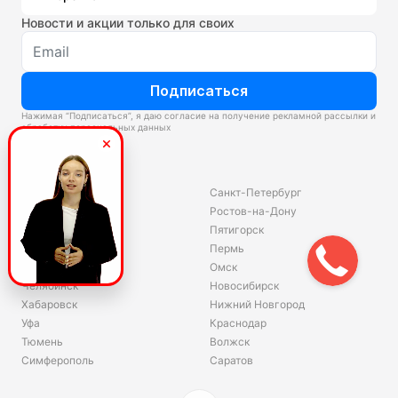
Новости и акции только для своих
Подписаться
Нажимая “Подписаться”, я даю согласие на получение рекламной рассылки и
обработку персональных данных
Склады
Владивосток
Санкт-Петербург
Екатеринбург
Ростов-на-Дону
Красноярск
Пятигорск
Волгоград
Пермь
Ярославль
Омск
Челябинск
Новосибирск
Хабаровск
Нижний Новгород
Уфа
Краснодар
Тюмень
Волжск
Симферополь
Саратов