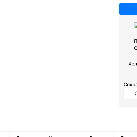
П
С
Хол
Cохра