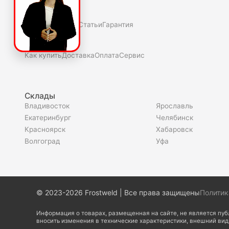
О нас
Полезное
Скидки и акции
Статьи
Гарантия
Покупателю
Как купить
Доставка
Оплата
Сервис
Склады
Владивосток
Ярославль
Екатеринбург
Челябинск
Красноярск
Хабаровск
Волгоград
Уфа
© 2023-2026 Frostweld | Все права защищены
Политик
Информация о товарах, размещенная на сайте, не является пу
вносить изменения в технические характеристики, внешний ви