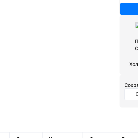
П
С
Хол
Cохра