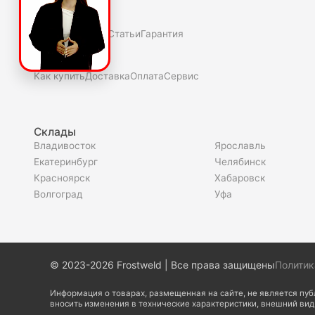
О нас
Полезное
Скидки и акции
Статьи
Гарантия
Покупателю
Как купить
Доставка
Оплата
Сервис
Склады
Владивосток
Ярославль
Екатеринбург
Челябинск
Красноярск
Хабаровск
Волгоград
Уфа
© 2023-2026 Frostweld | Все права защищены
Политик
Информация о товарах, размещенная на сайте, не является пу
вносить изменения в технические характеристики, внешний ви