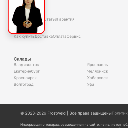
О компаниии
О нас
Полезное
Скидки и акции
Статьи
Гарантия
Покупателю
Как купить
Доставка
Оплата
Сервис
Склады
Владивосток
Ярославль
Екатеринбург
Челябинск
Красноярск
Хабаровск
Волгоград
Уфа
© 2023-2026 Frostweld | Все права защищены
Политик
Информация о товарах, размещенная на сайте, не является пу