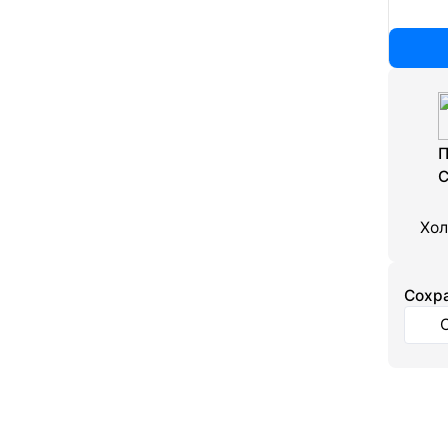
П
С
Хол
Cохра