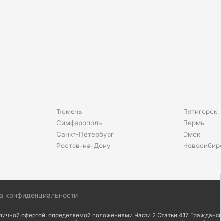
Тюмень
Пятигорск
Симферополь
Пермь
Санкт-Петербург
Омск
Ростов-на-Дону
Новосибир
а конфиденциальности
бличной офертой, определяемой положениями Части 2 Статьи 437 Гражданск