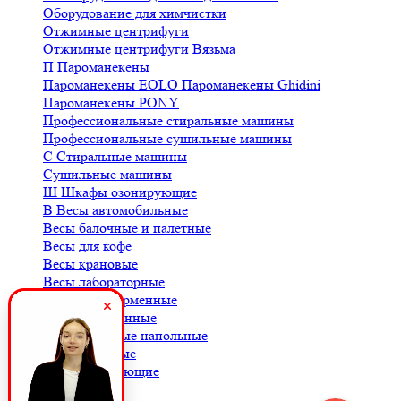
Оборудование для химчистки
Отжимные центрифуги
Отжимные центрифуги Вязьма
П
Пароманекены
Пароманекены EOLO
Пароманекены Ghidini
Пароманекены PONY
Профессиональные стиральные машины
Профессиональные сушильные машины
С
Стиральные машины
Сушильные машины
Ш
Шкафы озонирующие
В
Весы автомобильные
Весы балочные и палетные
Весы для кофе
Весы крановые
Весы лабораторные
Весы платформенные
Весы порционные
Весы товарные напольные
Весы торговые
К
Комплектующие