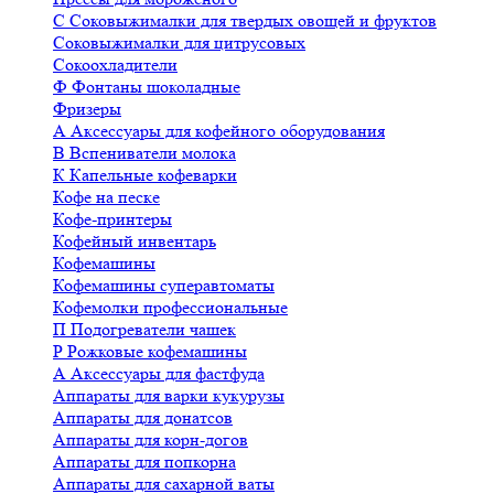
С
Соковыжималки для твердых овощей и фруктов
Соковыжималки для цитрусовых
Сокоохладители
Ф
Фонтаны шоколадные
Фризеры
А
Аксессуары для кофейного оборудования
В
Вспениватели молока
К
Капельные кофеварки
Кофе на песке
Кофе-принтеры
Кофейный инвентарь
Кофемашины
Кофемашины суперавтоматы
Кофемолки профессиональные
П
Подогреватели чашек
Р
Рожковые кофемашины
А
Аксессуары для фастфуда
Аппараты для варки кукурузы
Аппараты для донатсов
Аппараты для корн-догов
Аппараты для попкорна
Аппараты для сахарной ваты