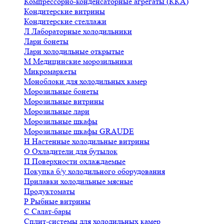
Компрессорно-конденсаторные агрегаты (ККА)
Кондитерские витрины
Кондитерские стеллажи
Л
Лабораторные холодильники
Лари бонеты
Лари холодильные открытые
М
Медицинские морозильники
Микромаркеты
Моноблоки для холодильных камер
Морозильные бонеты
Морозильные витрины
Морозильные лари
Морозильные шкафы
Морозильные шкафы GRAUDE
Н
Настенные холодильные витрины
О
Охладители для бутылок
П
Поверхности охлаждаемые
Покупка б/у холодильного оборудования
Прилавки холодильные мясные
Продуктоматы
Р
Рыбные витрины
С
Салат-бары
Сплит-системы для холодильных камер