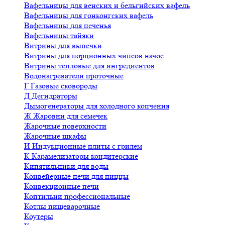
Вафельницы для венских и бельгийских вафель
Вафельницы для гонконгских вафель
Вафельницы для печенья
Вафельницы тайяки
Витрины для выпечки
Витрины для порционных чипсов начос
Витрины тепловые для ингредиентов
Водонагреватели проточные
Г
Газовые сковороды
Д
Дегидраторы
Дымогенераторы для холодного копчения
Ж
Жаровни для семечек
Жарочные поверхности
Жарочные шкафы
И
Индукционные плиты с грилем
К
Карамелизаторы кондитерские
Кипятильники для воды
Конвейерные печи для пиццы
Конвекционные печи
Коптильни профессиональные
Котлы пищеварочные
Коутеры