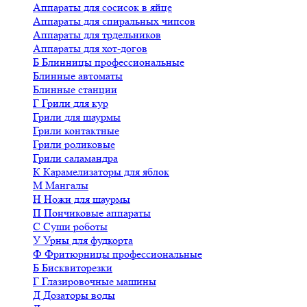
Аппараты для сосисок в яйце
Аппараты для спиральных чипсов
Аппараты для трдельников
Аппараты для хот-догов
Б
Блинницы профессиональные
Блинные автоматы
Блинные станции
Г
Грили для кур
Грили для шаурмы
Грили контактные
Грили роликовые
Грили саламандра
К
Карамелизаторы для яблок
М
Мангалы
Н
Ножи для шаурмы
П
Пончиковые аппараты
С
Суши роботы
У
Урны для фудкорта
Ф
Фритюрницы профессиональные
Б
Бисквиторезки
Г
Глазировочные машины
Д
Дозаторы воды