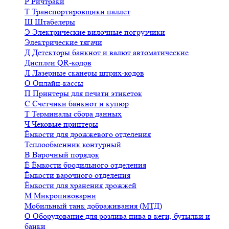
Р
Ричтраки
Т
Транспортировщики паллет
Ш
Штабелеры
Э
Электрические вилочные погрузчики
Электрические тягачи
Д
Детекторы банкнот и валют автоматические
Дисплеи QR-кодов
Л
Лазерные сканеры штрих-кодов
О
Онлайн-кассы
П
Принтеры для печати этикеток
С
Счетчики банкнот и купюр
Т
Терминалы сбора данных
Ч
Чековые принтеры
Ёмкости для дрожжевого отделения
Теплообменник контурный
В
Варочный порядок
Ё
Ёмкости бродильного отделения
Ёмкости варочного отделения
Ёмкости для хранения дрожжей
М
Микропивоварни
Мобильный танк дображивания (МТД)
О
Оборудование для розлива пива в кеги, бутылки и
банки