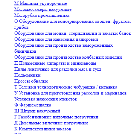
М
Машины укупорочные
Мясомассажеры вакуумные
Мясорубка промышленная
О
Оборудование для консервирования овощей, фруктов,
грибов
Оборудование для мойки, стерилизации и закатки банок
Оборудование для нанесения панировки
Оборудование для производства замороженных
блинчиков
Оборудование для производства колбасных изделий
П
Пельменные аппараты и минизаводы
Пилы ленточные для разделки мяса и туш
Подъемники
Прессы обвалки
Т
Тележки технологические чебурашка / китаянка
У
Установка для приготовления рассолов и маринадов
Установка нанесения этикеток
Ф
Фаршемешалка
Ш
Шприц вакуумный
Г
Газобензиновые вилочные погрузчики
Д
Дизельные вилочные погрузчики
К
Комплектовщики заказов