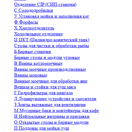
Отделение CIP (СИП-станция)
С
Солододробилки
У
Установка мойки и заполнения кег
Ф
Форфасы
Х
Хмелеотделитель
Холодильное отделение
Ц
ЦКТ (Цилиндро-конический танк)
Столы для чистки и обработки рыбы
Б
Барные станции
Барные столы и модули угловые
В
Ванны котломоечные
Ванны моечные производственные
Ванны моповые
Ванные моечные для обработки яиц
Вешала и стойки для туш мяса
Г
Гидрофильтры для мангала
Д
Душирующие устройства и смесители
З
Зонты вытяжные для вентиляции
М
Мусорные баки и контейнеры для кафе
Н
Нейтральные витрины и прилавки
О
Открытые столы и барные модули
П
Поддоны для мойки туш