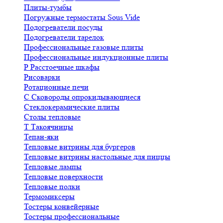
Плиты-тумбы
Погружные термостаты Sous Vide
Подогреватели посуды
Подогреватели тарелок
Профессиональные газовые плиты
Профессиональные индукционные плиты
Р
Расстоечные шкафы
Рисоварки
Ротационные печи
С
Сковороды опрокидывающиеся
Стеклокерамические плиты
Столы тепловые
Т
Такоячницы
Тепан-яки
Тепловые витрины для бургеров
Тепловые витрины настольные для пиццы
Тепловые лампы
Тепловые поверхности
Тепловые полки
Термомиксеры
Тостеры конвейерные
Тостеры профессиональные