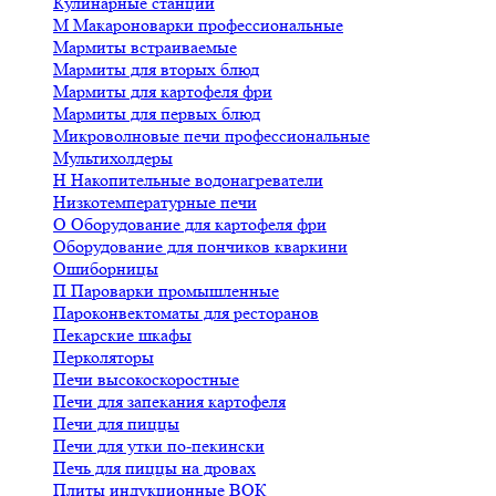
Кулинарные станции
М
Макароноварки профессиональные
Мармиты встраиваемые
Мармиты для вторых блюд
Мармиты для картофеля фри
Мармиты для первых блюд
Микроволновые печи профессиональные
Мультихолдеры
Н
Накопительные водонагреватели
Низкотемпературные печи
О
Оборудование для картофеля фри
Оборудование для пончиков кваркини
Ошиборницы
П
Пароварки промышленные
Пароконвектоматы для ресторанов
Пекарские шкафы
Перколяторы
Печи высокоскоростные
Печи для запекания картофеля
Печи для пиццы
Печи для утки по-пекински
Печь для пиццы на дровах
Плиты индукционные ВОК