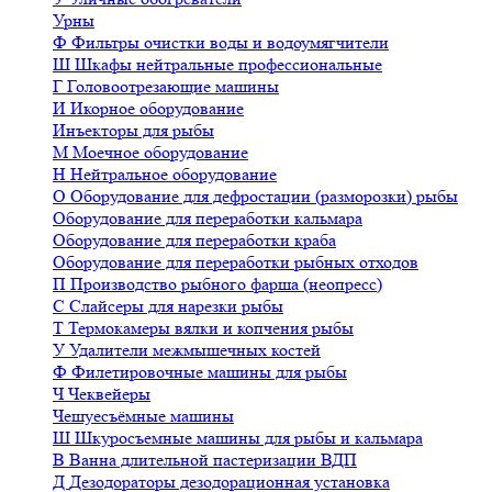
Урны
Ф
Фильтры очистки воды и водоумягчители
Ш
Шкафы нейтральные профессиональные
Г
Головоотрезающие машины
И
Икорное оборудование
Инъекторы для рыбы
М
Моечное оборудование
Н
Нейтральное оборудование
О
Оборудование для дефростации (разморозки) рыбы
Оборудование для переработки кальмара
Оборудование для переработки краба
Оборудование для переработки рыбных отходов
П
Производство рыбного фарша (неопресс)
С
Слайсеры для нарезки рыбы
Т
Термокамеры вялки и копчения рыбы
У
Удалители межмышечных костей
Ф
Филетировочные машины для рыбы
Ч
Чеквейеры
Чешуесъёмные машины
Ш
Шкуросъемные машины для рыбы и кальмара
В
Ванна длительной пастеризации ВДП
Д
Дезодораторы дезодорационная установка