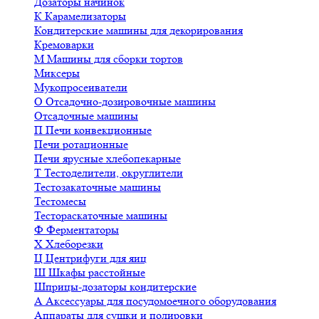
Дозаторы начинок
К
Карамелизаторы
Кондитерские машины для декорирования
Кремоварки
М
Машины для сборки тортов
Миксеры
Мукопросеиватели
О
Отсадочно-дозировочные машины
Отсадочные машины
П
Печи конвекционные
Печи ротационные
Печи ярусные хлебопекарные
Т
Тестоделители, округлители
Тестозакаточные машины
Тестомесы
Тестораскаточные машины
Ф
Ферментаторы
Х
Хлеборезки
Ц
Центрифуги для яиц
Ш
Шкафы расстойные
Шприцы-дозаторы кондитерские
А
Аксессуары для посудомоечного оборудования
Аппараты для сушки и полировки