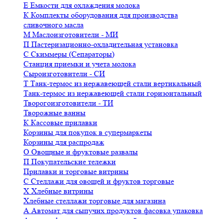
Е
Емкости для охлаждения молока
К
Комплекты оборудования для производства
сливочного масла
М
Маслоизготовители - МИ
П
Пастеризационно-охладительная установка
С
Скиммеры (Сепараторы)
Станция приемки и учета молока
Сыроизготовители - СИ
Т
Танк-термос из нержавеющей стали вертикальный
Танк-термос из нержавеющей стали горизонтальный
Творогоизготовители - ТИ
Творожные ванны
К
Кассовые прилавки
Корзины для покупок в супермаркеты
Корзины для распродаж
О
Овощные и фруктовые развалы
П
Покупательские тележки
Прилавки и торговые витрины
С
Стеллажи для овощей и фруктов торговые
Х
Хлебные витрины
Хлебные стеллажи торговые для магазина
А
Автомат для сыпучих продуктов фасовка упаковка