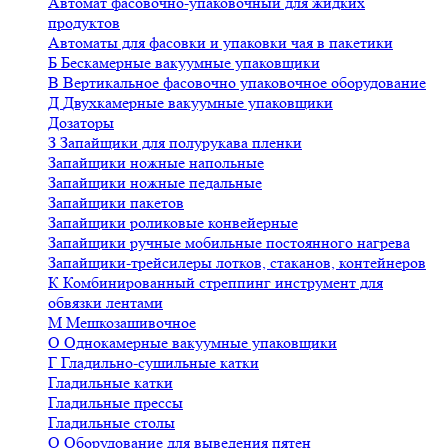
Автомат фасовочно-упаковочный для жидких
продуктов
Автоматы для фасовки и упаковки чая в пакетики
Б
Бескамерные вакуумные упаковщики
В
Вертикальное фасовочно упаковочное оборудование
Д
Двухкамерные вакуумные упаковщики
Дозаторы
З
Запайщики для полурукава пленки
Запайщики ножные напольные
Запайщики ножные педальные
Запайщики пакетов
Запайщики роликовые конвейерные
Запайщики ручные мобильные постоянного нагрева
Запайщики-трейсилеры лотков, стаканов, контейнеров
К
Комбинированный стреппинг инструмент для
обвязки лентами
М
Мешкозашивочное
О
Однокамерные вакуумные упаковщики
Г
Гладильно-сушильные катки
Гладильные катки
Гладильные прессы
Гладильные столы
О
Оборудование для выведения пятен