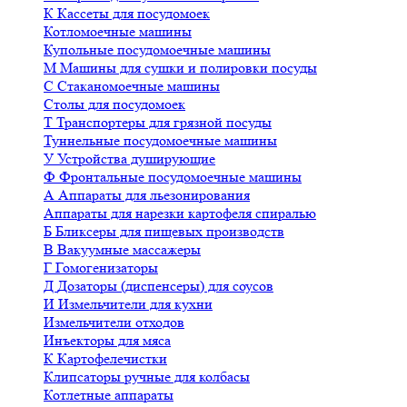
К
Кассеты для посудомоек
Котломоечные машины
Купольные посудомоечные машины
М
Машины для сушки и полировки посуды
С
Стаканомоечные машины
Столы для посудомоек
Т
Транспортеры для грязной посуды
Туннельные посудомоечные машины
У
Устройства душирующие
Ф
Фронтальные посудомоечные машины
А
Аппараты для льезонирования
Аппараты для нарезки картофеля спиралью
Б
Бликсеры для пищевых производств
В
Вакуумные массажеры
Г
Гомогенизаторы
Д
Дозаторы (диспенсеры) для соусов
И
Измельчители для кухни
Измельчители отходов
Инъекторы для мяса
К
Картофелечистки
Клипсаторы ручные для колбасы
Котлетные аппараты