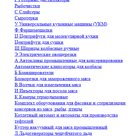
Рыбочистки
С
Слайсеры
Сыротерки
У
Универсальные кухонные машины (УКМ)
Ф
Фаршемешалки
Ц
Центрифуги для молекулярной кухни
Центрифуги для сушки
Ш
Шприцы колбасные ручные
Э
Электрические овощерезки
А
Автоклавы промышленные для консервирования
Автоматические клипсаторы для колбасы
Б
Бланширователи
Блокорезки для замороженного мяса
В
Волчки для измельчения мяса
И
Инъекторы для посола мяса
К
Камеры термодымовые
Комплект оборудования для фасовки и стерилизации
консервов из мяса, рыбы, птицы
Котлетный автомат и автоматы для производства
тефтелей
Куттер вакуумный для мяса промышленный
Л
Льдогенераторы чешуйчатого льда