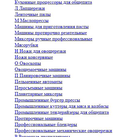
Кухонные процессоры для общепита
Л
Лапшерезки
Ленточные пилы
М
Маслопрессы
Машины для приготовления пасты
Машины протирочно резательные
Миксеры ручные профессиональные
Мясорубки
Н
Ножи для овощерезки
Ножи консервные
О
Овоскопы
Овощемоечные машины
П
Панировочные машины
Пельменные автоматы
Перосъемные машины
Планетарные миксеры
Промышленные бургер прессы
Промышленные куттеры для мяса и колбасы
Промышленные тендерайзеры для общепита
Протирочные машины
Профессиональные блендеры
Профессиональные механические овощерезки
Р
Роторные дистилляторы