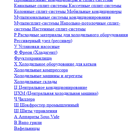
Канальные сплит-системы
Кассетные сплит-системы
Колонные сплит-системы
Мобильные кондиционеры
Мультизональные системы кондиционирования
Мультисплит-системы
Напольно-потолочные сплит-
системы
Настенные сплит-системы
Р
Расходные материалы для холодильного оборудования
Рессиверный узел (рессивер)
У
Установки насосные
Ф
Фреон (Хладагент)
Фруктохранилища
Х
Холодильное оборудование для катков
Холодильные компрессора
Холодильные машины и агрегаты
Холодильные склады
Ц
Центральное кондиционирование
ЦХМ (Центральная холодильная машина)
Ч
Чиллера
Ш
Шокфростер промышленный
Щ
Щиты управления
А
Аппараты Sous Vide
В
Вапо грили
Вафельницы