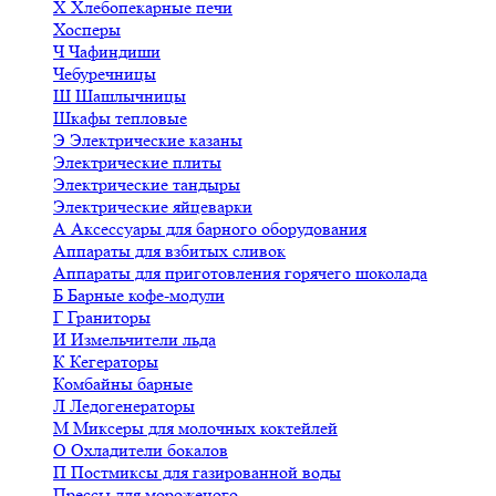
Х
Хлебопекарные печи
Хосперы
Ч
Чафиндиши
Чебуречницы
Ш
Шашлычницы
Шкафы тепловые
Э
Электрические казаны
Электрические плиты
Электрические тандыры
Электрические яйцеварки
А
Аксессуары для барного оборудования
Аппараты для взбитых сливок
Аппараты для приготовления горячего шоколада
Б
Барные кофе-модули
Г
Граниторы
И
Измельчители льда
К
Кегераторы
Комбайны барные
Л
Ледогенераторы
М
Миксеры для молочных коктейлей
О
Охладители бокалов
П
Постмиксы для газированной воды
Прессы для мороженого