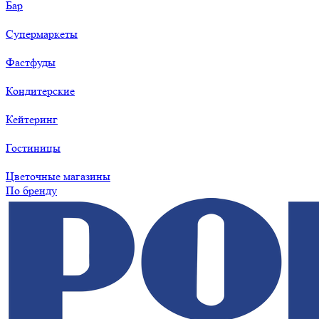
Бар
Супермаркеты
Фастфуды
Кондитерские
Кейтеринг
Гостиницы
Цветочные магазины
По бренду