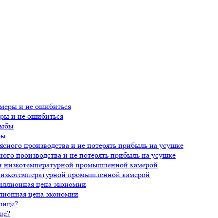
еры и не ошибиться
бы
ного производства и не потерять прибыль на усушке
 низкотемпературной промышленной камерой
лионная цена экономии
це?