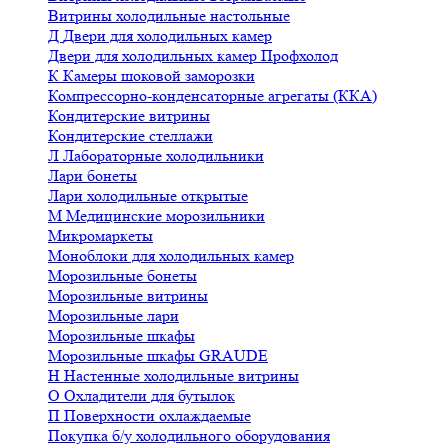
Витрины холодильные настольные
Д
Двери для холодильных камер
Двери для холодильных камер Профхолод
К
Камеры шоковой заморозки
Компрессорно-конденсаторные агрегаты (ККА)
Кондитерские витрины
Кондитерские стеллажи
Л
Лабораторные холодильники
Лари бонеты
Лари холодильные открытые
М
Медицинские морозильники
Микромаркеты
Моноблоки для холодильных камер
Морозильные бонеты
Морозильные витрины
Морозильные лари
Морозильные шкафы
Морозильные шкафы GRAUDE
Н
Настенные холодильные витрины
О
Охладители для бутылок
П
Поверхности охлаждаемые
Покупка б/у холодильного оборудования