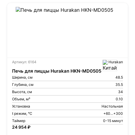
Артикул: 6164
Hurakan
Печь для пиццы Hurakan HKN-MD0505
Ширина, см
48.5
Глубина, см
35.5
Высота, см
34
Объем, м³
0.10
Установка
Настольная
t режим, °С
+60…+300
Таймер
0-15 минут
24 954 ₽