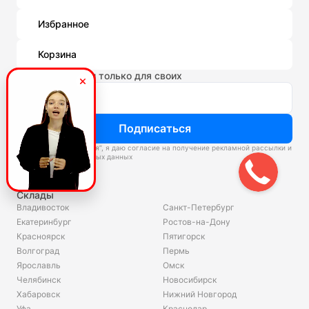
Избранное
Корзина
Новости и акции только для своих
Подписаться
Нажимая “Подписаться”, я даю согласие на получение рекламной рассылки и
обработку персональных данных
Склады
Владивосток
Санкт-Петербург
Екатеринбург
Ростов-на-Дону
Красноярск
Пятигорск
Волгоград
Пермь
Ярославль
Омск
Челябинск
Новосибирск
Хабаровск
Нижний Новгород
Уфа
Краснодар