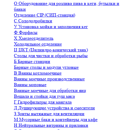
О
Оборудование для розлива пива в кеги, бутылки и
банки
Отделение CIP (СИП-станция)
С
Солододробилки
У
Установка мойки и заполнения кег
Ф
Форфасы
Х
Хмелеотделитель
Холодильное отделение
Ц
ЦКТ (Цилиндро-конический танк)
Столы для чистки и обработки рыбы
Б
Барные станции
Барные столы и модули угловые
В
Ванны котломоечные
Ванны моечные производственные
Ванны моповые
Ванные моечные для обработки яиц
Вешала и стойки для туш мяса
Г
Гидрофильтры для мангала
Д
Душирующие устройства и смесители
З
Зонты вытяжные для вентиляции
М
Мусорные баки и контейнеры для кафе
Н
Нейтральные витрины и прилавки