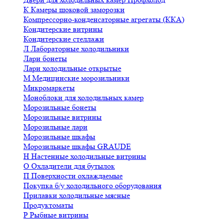
К
Камеры шоковой заморозки
Компрессорно-конденсаторные агрегаты (ККА)
Кондитерские витрины
Кондитерские стеллажи
Л
Лабораторные холодильники
Лари бонеты
Лари холодильные открытые
М
Медицинские морозильники
Микромаркеты
Моноблоки для холодильных камер
Морозильные бонеты
Морозильные витрины
Морозильные лари
Морозильные шкафы
Морозильные шкафы GRAUDE
Н
Настенные холодильные витрины
О
Охладители для бутылок
П
Поверхности охлаждаемые
Покупка б/у холодильного оборудования
Прилавки холодильные мясные
Продуктоматы
Р
Рыбные витрины