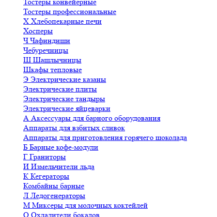
Тостеры конвейерные
Тостеры профессиональные
Х
Хлебопекарные печи
Хосперы
Ч
Чафиндиши
Чебуречницы
Ш
Шашлычницы
Шкафы тепловые
Э
Электрические казаны
Электрические плиты
Электрические тандыры
Электрические яйцеварки
А
Аксессуары для барного оборудования
Аппараты для взбитых сливок
Аппараты для приготовления горячего шоколада
Б
Барные кофе-модули
Г
Граниторы
И
Измельчители льда
К
Кегераторы
Комбайны барные
Л
Ледогенераторы
М
Миксеры для молочных коктейлей
О
Охладители бокалов