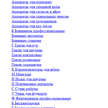
Аппараты для попкорна
Аппараты для сахарной ваты
Аппараты для сосисок в яйце
Аппараты для спиральных чипсов
Аппараты для трдельников
Аппараты для хот-догов
Б
Блинницы профессиональные
Блинные автоматы
Блинные станции
Г
Грили для кур
Грили для шаурмы
Грили контактные
Грили роликовые
Грили саламандра
К
Карамелизаторы для яблок
М
Мангалы
Н
Ножи для шаурмы
П
Пончиковые аппараты
С
Суши роботы
У
Урны для фудкорта
Ф
Фритюрницы профессиональные
Б
Бисквиторезки
Г
Глазировочные машины