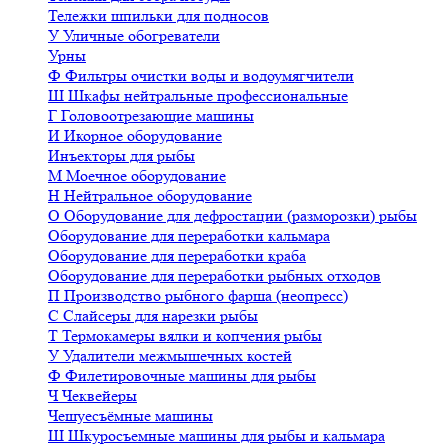
Тележки шпильки для подносов
У
Уличные обогреватели
Урны
Ф
Фильтры очистки воды и водоумягчители
Ш
Шкафы нейтральные профессиональные
Г
Головоотрезающие машины
И
Икорное оборудование
Инъекторы для рыбы
М
Моечное оборудование
Н
Нейтральное оборудование
О
Оборудование для дефростации (разморозки) рыбы
Оборудование для переработки кальмара
Оборудование для переработки краба
Оборудование для переработки рыбных отходов
П
Производство рыбного фарша (неопресс)
С
Слайсеры для нарезки рыбы
Т
Термокамеры вялки и копчения рыбы
У
Удалители межмышечных костей
Ф
Филетировочные машины для рыбы
Ч
Чеквейеры
Чешуесъёмные машины
Ш
Шкуросъемные машины для рыбы и кальмара