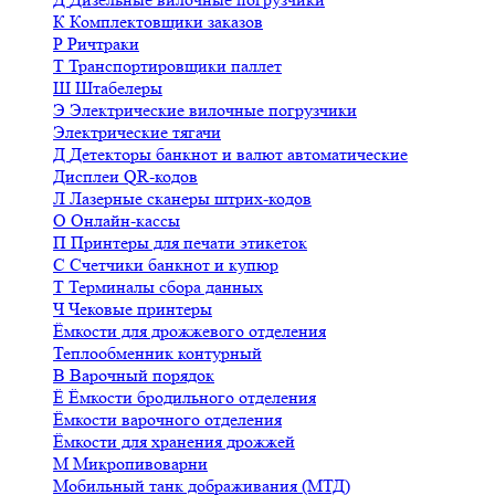
К
Комплектовщики заказов
Р
Ричтраки
Т
Транспортировщики паллет
Ш
Штабелеры
Э
Электрические вилочные погрузчики
Электрические тягачи
Д
Детекторы банкнот и валют автоматические
Дисплеи QR-кодов
Л
Лазерные сканеры штрих-кодов
О
Онлайн-кассы
П
Принтеры для печати этикеток
С
Счетчики банкнот и купюр
Т
Терминалы сбора данных
Ч
Чековые принтеры
Ёмкости для дрожжевого отделения
Теплообменник контурный
В
Варочный порядок
Ё
Ёмкости бродильного отделения
Ёмкости варочного отделения
Ёмкости для хранения дрожжей
М
Микропивоварни
Мобильный танк дображивания (МТД)