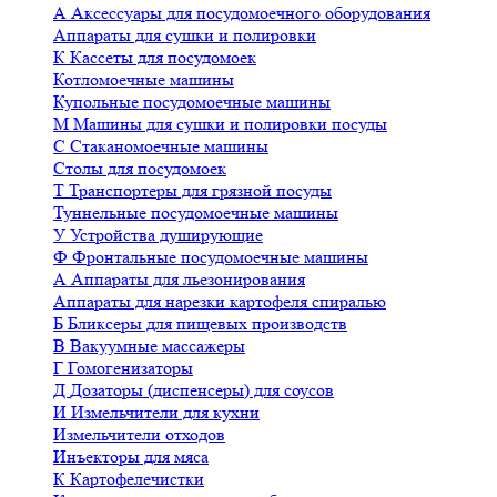
А
Аксессуары для посудомоечного оборудования
Аппараты для сушки и полировки
К
Кассеты для посудомоек
Котломоечные машины
Купольные посудомоечные машины
М
Машины для сушки и полировки посуды
С
Стаканомоечные машины
Столы для посудомоек
Т
Транспортеры для грязной посуды
Туннельные посудомоечные машины
У
Устройства душирующие
Ф
Фронтальные посудомоечные машины
А
Аппараты для льезонирования
Аппараты для нарезки картофеля спиралью
Б
Бликсеры для пищевых производств
В
Вакуумные массажеры
Г
Гомогенизаторы
Д
Дозаторы (диспенсеры) для соусов
И
Измельчители для кухни
Измельчители отходов
Инъекторы для мяса
К
Картофелечистки