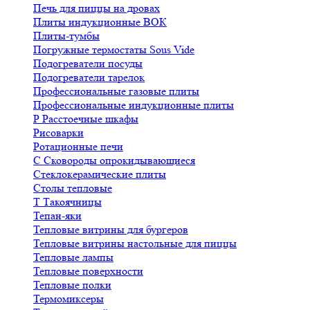
Печь для пиццы на дровах
Плиты индукционные ВОК
Плиты-тумбы
Погружные термостаты Sous Vide
Подогреватели посуды
Подогреватели тарелок
Профессиональные газовые плиты
Профессиональные индукционные плиты
Р
Расстоечные шкафы
Рисоварки
Ротационные печи
С
Сковороды опрокидывающиеся
Стеклокерамические плиты
Столы тепловые
Т
Такоячницы
Тепан-яки
Тепловые витрины для бургеров
Тепловые витрины настольные для пиццы
Тепловые лампы
Тепловые поверхности
Тепловые полки
Термомиксеры