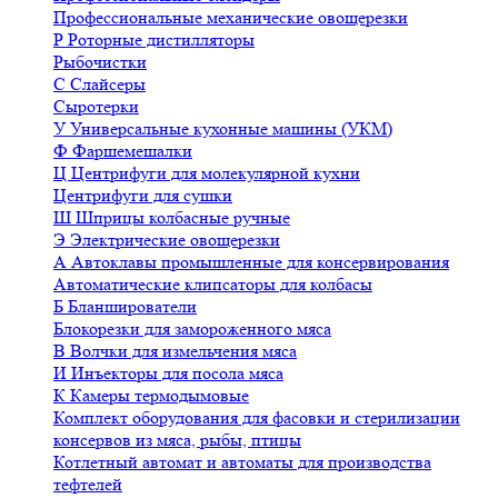
Профессиональные механические овощерезки
Р
Роторные дистилляторы
Рыбочистки
С
Слайсеры
Сыротерки
У
Универсальные кухонные машины (УКМ)
Ф
Фаршемешалки
Ц
Центрифуги для молекулярной кухни
Центрифуги для сушки
Ш
Шприцы колбасные ручные
Э
Электрические овощерезки
А
Автоклавы промышленные для консервирования
Автоматические клипсаторы для колбасы
Б
Бланширователи
Блокорезки для замороженного мяса
В
Волчки для измельчения мяса
И
Инъекторы для посола мяса
К
Камеры термодымовые
Комплект оборудования для фасовки и стерилизации
консервов из мяса, рыбы, птицы
Котлетный автомат и автоматы для производства
тефтелей