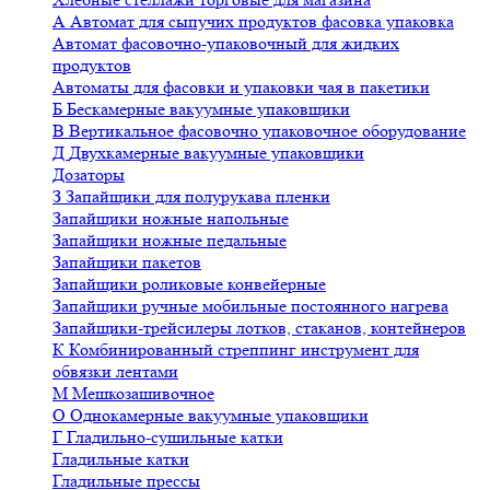
А
Автомат для сыпучих продуктов фасовка упаковка
Автомат фасовочно-упаковочный для жидких
продуктов
Автоматы для фасовки и упаковки чая в пакетики
Б
Бескамерные вакуумные упаковщики
В
Вертикальное фасовочно упаковочное оборудование
Д
Двухкамерные вакуумные упаковщики
Дозаторы
З
Запайщики для полурукава пленки
Запайщики ножные напольные
Запайщики ножные педальные
Запайщики пакетов
Запайщики роликовые конвейерные
Запайщики ручные мобильные постоянного нагрева
Запайщики-трейсилеры лотков, стаканов, контейнеров
К
Комбинированный стреппинг инструмент для
обвязки лентами
М
Мешкозашивочное
О
Однокамерные вакуумные упаковщики
Г
Гладильно-сушильные катки
Гладильные катки
Гладильные прессы