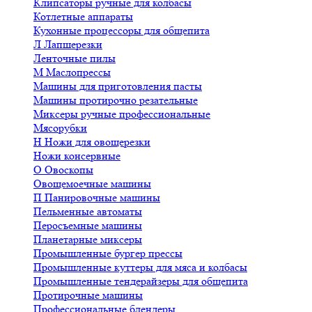
Клипсаторы ручные для колбасы
Котлетные аппараты
Кухонные процессоры для общепита
Л
Лапшерезки
Ленточные пилы
М
Маслопрессы
Машины для приготовления пасты
Машины протирочно резательные
Миксеры ручные профессиональные
Мясорубки
Н
Ножи для овощерезки
Ножи консервные
О
Овоскопы
Овощемоечные машины
П
Панировочные машины
Пельменные автоматы
Перосъемные машины
Планетарные миксеры
Промышленные бургер прессы
Промышленные куттеры для мяса и колбасы
Промышленные тендерайзеры для общепита
Протирочные машины
Профессиональные блендеры