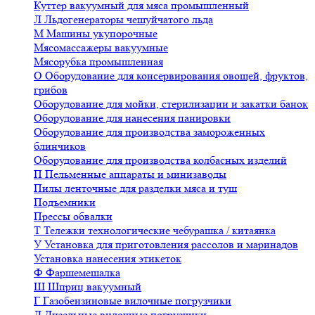
Куттер вакуумный для мяса промышленный
Л
Льдогенераторы чешуйчатого льда
М
Машины укупорочные
Мясомассажеры вакуумные
Мясорубка промышленная
О
Оборудование для консервирования овощей, фруктов,
грибов
Оборудование для мойки, стерилизации и закатки банок
Оборудование для нанесения панировки
Оборудование для производства замороженных
блинчиков
Оборудование для производства колбасных изделий
П
Пельменные аппараты и минизаводы
Пилы ленточные для разделки мяса и туш
Подъемники
Прессы обвалки
Т
Тележки технологические чебурашка / китаянка
У
Установка для приготовления рассолов и маринадов
Установка нанесения этикеток
Ф
Фаршемешалка
Ш
Шприц вакуумный
Г
Газобензиновые вилочные погрузчики
Д
Дизельные вилочные погрузчики