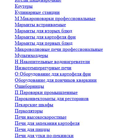
Коутеры
Кулинарные станции
М
Макароноварки профессиональные
Мармиты встраиваемые
Мармиты для вторых блюд
Мармиты для картофеля фри
Мармиты для первых блюд
Микроволновые печи профессиональные
Мультихолдеры
Н
Накопительные водонагреватели
Низкотемпературные печи
О
Оборудование для картофеля фри
Оборудование для пончиков кваркини
Ошиборницы
П
Пароварки промышленные
Пароконвектоматы для ресторанов
Пекарские шкафы
Перколяторы
Печи высокоскоростные
Печи для запекания картофеля
Печи для пиццы
Печи для утки по-пекински