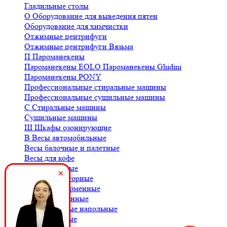
Гладильные столы
О
Оборудование для выведения пятен
Оборудование для химчистки
Отжимные центрифуги
Отжимные центрифуги Вязьма
П
Пароманекены
Пароманекены EOLO
Пароманекены Ghidini
Пароманекены PONY
Профессиональные стиральные машины
Профессиональные сушильные машины
С
Стиральные машины
Сушильные машины
Ш
Шкафы озонирующие
В
Весы автомобильные
Весы балочные и палетные
Весы для кофе
Весы крановые
Весы лабораторные
Весы платформенные
Весы порционные
Весы товарные напольные
Весы торговые