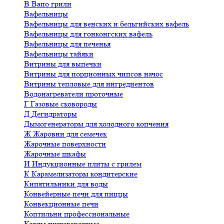
В
Вапо грили
Вафельницы
Вафельницы для венских и бельгийских вафель
Вафельницы для гонконгских вафель
Вафельницы для печенья
Вафельницы тайяки
Витрины для выпечки
Витрины для порционных чипсов начос
Витрины тепловые для ингредиентов
Водонагреватели проточные
Г
Газовые сковороды
Д
Дегидраторы
Дымогенераторы для холодного копчения
Ж
Жаровни для семечек
Жарочные поверхности
Жарочные шкафы
И
Индукционные плиты с грилем
К
Карамелизаторы кондитерские
Кипятильники для воды
Конвейерные печи для пиццы
Конвекционные печи
Коптильни профессиональные
Котлы пищеварочные