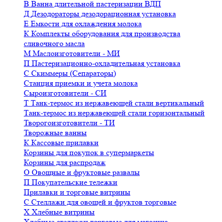
В
Ванна длительной пастеризации ВДП
Д
Дезодораторы дезодорационная установка
Е
Емкости для охлаждения молока
К
Комплекты оборудования для производства
сливочного масла
М
Маслоизготовители - МИ
П
Пастеризационно-охладительная установка
С
Скиммеры (Сепараторы)
Станция приемки и учета молока
Сыроизготовители - СИ
Т
Танк-термос из нержавеющей стали вертикальный
Танк-термос из нержавеющей стали горизонтальный
Творогоизготовители - ТИ
Творожные ванны
К
Кассовые прилавки
Корзины для покупок в супермаркеты
Корзины для распродаж
О
Овощные и фруктовые развалы
П
Покупательские тележки
Прилавки и торговые витрины
С
Стеллажи для овощей и фруктов торговые
Х
Хлебные витрины
Хлебные стеллажи торговые для магазина