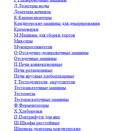
Д
Дозаторы воды
Дозаторы начинок
К
Карамелизаторы
Кондитерские машины для декорирования
Кремоварки
М
Машины для сборки тортов
Миксеры
Мукопросеиватели
О
Отсадочно-дозировочные машины
Отсадочные машины
П
Печи конвекционные
Печи ротационные
Печи ярусные хлебопекарные
Т
Тестоделители, округлители
Тестозакаточные машины
Тестомесы
Тестораскаточные машины
Ф
Ферментаторы
Х
Хлеборезки
Ц
Центрифуги для яиц
Ш
Шкафы расстойные
Шприцы-дозаторы кондитерские