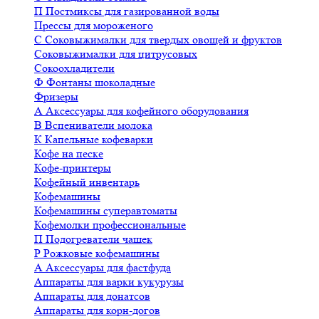
П
Постмиксы для газированной воды
Прессы для мороженого
С
Соковыжималки для твердых овощей и фруктов
Соковыжималки для цитрусовых
Сокоохладители
Ф
Фонтаны шоколадные
Фризеры
А
Аксессуары для кофейного оборудования
В
Вспениватели молока
К
Капельные кофеварки
Кофе на песке
Кофе-принтеры
Кофейный инвентарь
Кофемашины
Кофемашины суперавтоматы
Кофемолки профессиональные
П
Подогреватели чашек
Р
Рожковые кофемашины
А
Аксессуары для фастфуда
Аппараты для варки кукурузы
Аппараты для донатсов
Аппараты для корн-догов