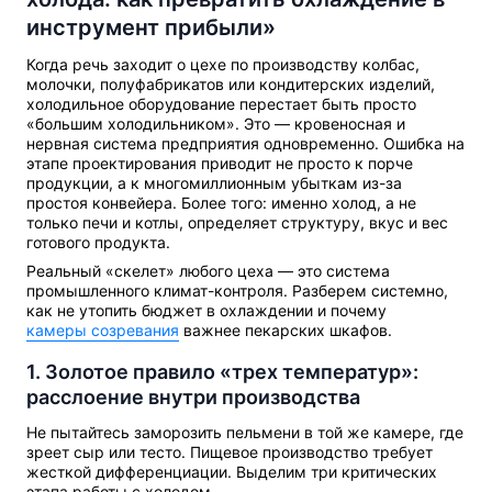
инструмент прибыли»
Когда речь заходит о цехе по производству колбас,
молочки, полуфабрикатов или кондитерских изделий,
холодильное оборудование перестает быть просто
«большим холодильником». Это — кровеносная и
нервная система предприятия одновременно. Ошибка на
этапе проектирования приводит не просто к порче
продукции, а к многомиллионным убыткам из-за
простоя конвейера. Более того: именно холод, а не
только печи и котлы, определяет структуру, вкус и вес
готового продукта.
Реальный «скелет» любого цеха — это система
промышленного климат-контроля. Разберем системно,
как не утопить бюджет в охлаждении и почему
камеры созревания
важнее пекарских шкафов.
1. Золотое правило «трех температур»:
расслоение внутри производства
Не пытайтесь заморозить пельмени в той же камере, где
зреет сыр или тесто. Пищевое производство требует
жесткой дифференциации. Выделим три критических
этапа работы с холодом.