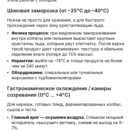
Шоковая заморозка (от –35°C до –40°C)
Нужна не просто для хранения, а для быстрого
прохождения через зону кристаллизации льда.
Физика процесса:
при медленном замораживании
внутри котлеты или пельменя вырастают крупные
кристаллы льда, которые рвут клетчатку. После варки
такой продукт дает «резиновую» текстуру и обильное
отделение влаги (потеря до 15% массы).
Норматив:
выйти на –18°C в толще продукта не более
чем за 240 минут.
Оборудование:
спиральные или туннельные
морозилки с турбовентиляторами.
Гастрономическое охлаждение / камеры
созревания (0°C … +4°C)
Для нарезок, готовых блюд, ферментированных колбас,
сыров и теста.
Главный враг — осушение воздуха.
Слишком мощный
испаритель «высушит» ветчину, снизив ее выход на 5–
7%.