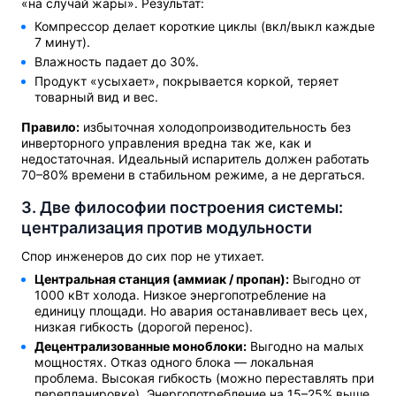
«на случай жары». Результат:
Компрессор делает короткие циклы (вкл/выкл каждые
7 минут).
Влажность падает до 30%.
Продукт «усыхает», покрывается коркой, теряет
товарный вид и вес.
Правило:
избыточная холодопроизводительность без
инверторного управления вредна так же, как и
недостаточная. Идеальный испаритель должен работать
70–80% времени в стабильном режиме, а не дергаться.
3. Две философии построения системы:
централизация против модульности
Спор инженеров до сих пор не утихает.
Центральная станция (аммиак / пропан):
Выгодно от
1000 кВт холода. Низкое энергопотребление на
единицу площади. Но авария останавливает весь цех,
низкая гибкость (дорогой перенос).
Децентрализованные моноблоки:
Выгодно на малых
мощностях. Отказ одного блока — локальная
проблема. Высокая гибкость (можно переставлять при
перепланировке). Энергопотребление на 15–25% выше.