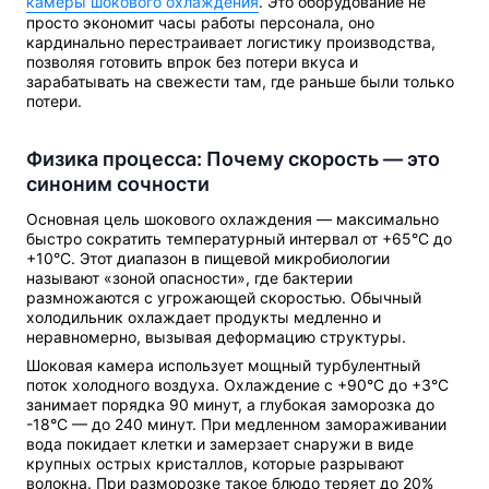
камеры шокового охлаждения
. Это оборудование не
просто экономит часы работы персонала, оно
кардинально перестраивает логистику производства,
позволяя готовить впрок без потери вкуса и
зарабатывать на свежести там, где раньше были только
потери.
Физика процесса: Почему скорость — это
синоним сочности
Основная цель шокового охлаждения — максимально
быстро сократить температурный интервал от +65°C до
+10°C. Этот диапазон в пищевой микробиологии
называют «зоной опасности», где бактерии
размножаются с угрожающей скоростью. Обычный
холодильник охлаждает продукты медленно и
неравномерно, вызывая деформацию структуры.
Шоковая камера использует мощный турбулентный
поток холодного воздуха. Охлаждение с +90°C до +3°C
занимает порядка 90 минут, а глубокая заморозка до
-18°C — до 240 минут. При медленном замораживании
вода покидает клетки и замерзает снаружи в виде
крупных острых кристаллов, которые разрывают
волокна. При разморозке такое блюдо теряет до 20%