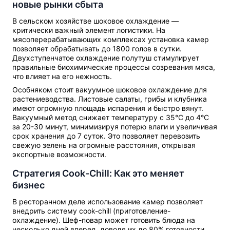
новые рынки сбыта
В сельском хозяйстве шоковое охлаждение —
критически важный элемент логистики. На
мясоперерабатывающих комплексах установка камер
позволяет обрабатывать до 1800 голов в сутки.
Двухступенчатое охлаждение полутуш стимулирует
правильные биохимические процессы созревания мяса,
что влияет на его нежность.
Особняком стоит вакуумное шоковое охлаждение для
растениеводства. Листовые салаты, грибы и клубника
имеют огромную площадь испарения и быстро вянут.
Вакуумный метод снижает температуру с 35°C до 4°C
за 20-30 минут, минимизируя потерю влаги и увеличивая
срок хранения до 7 суток. Это позволяет перевозить
свежую зелень на огромные расстояния, открывая
экспортные возможности.
Стратегия Cook-Chill: Как это меняет
бизнес
В ресторанном деле использование камер позволяет
внедрить систему cook-chill (приготовление-
охлаждение). Шеф-повар может готовить блюда на
несколько дней вперед, доводя их до 80% готовности.