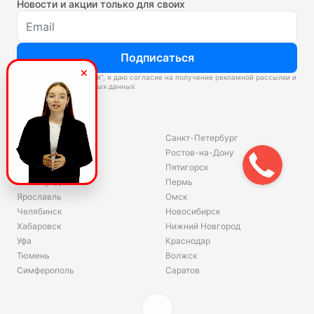
Новости и акции только для своих
Подписаться
Нажимая “Подписаться”, я даю согласие на получение рекламной рассылки и
обработку персональных данных
Склады
Владивосток
Санкт-Петербург
Екатеринбург
Ростов-на-Дону
Красноярск
Пятигорск
Волгоград
Пермь
Ярославль
Омск
Челябинск
Новосибирск
Хабаровск
Нижний Новгород
Уфа
Краснодар
Тюмень
Волжск
Симферополь
Саратов