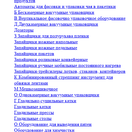
продуктов
Автоматы для фасовки и упаковки чая в пакетики
Б
Бескамерные вакуумные упаковщики
В
Вертикальное фасовочно упаковочное оборудование
Д
Двухкамерные вакуумные упаковщики
Дозаторы
З
Запайщики для полурукава пленки
Запайщики ножные напольные
Запайщики ножные педальные
Запайщики пакетов
Запайщики роликовые конвейерные
Запайщики ручные мобильные постоянного нагрева
Запайщики-трейсилеры лотков, стаканов, контейнеров
К
Комбинированный стреппинг инструмент для
обвязки лентами
М
Мешкозашивочное
О
Однокамерные вакуумные упаковщики
Г
Гладильно-сушильные катки
Гладильные катки
Гладильные прессы
Гладильные столы
О
Оборудование для выведения пятен
Оборудование для химчистки