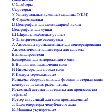
С
Слайсеры
Сыротерки
У
Универсальные кухонные машины (УКМ)
Ф
Фаршемешалки
Ц
Центрифуги для молекулярной кухни
Центрифуги для сушки
Ш
Шприцы колбасные ручные
Э
Электрические овощерезки
А
Автоклавы промышленные для консервирования
Автоматические клипсаторы для колбасы
Б
Бланширователи
Блокорезки для замороженного мяса
В
Волчки для измельчения мяса
И
Инъекторы для посола мяса
К
Камеры термодымовые
Комплект оборудования для фасовки и стерилизации
консервов из мяса, рыбы, птицы
Котлетный автомат и автоматы для производства
тефтелей
Куттер вакуумный для мяса промышленный
Л
Льдогенераторы чешуйчатого льда
М
Машины укупорочные