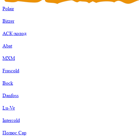
Polair
Bitzer
АСК-холод
Abat
МХМ
Frascold
Bock
Danfoss
Lu-Ve
Intercold
Полюс Сар