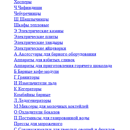
Хосперы
Ч
Чафиндиши
Чебуречницы
Ш
Шашлычницы
Шкафы тепловые
Э
Электрические казаны
Электрические плиты
Электрические тандыры
Электрические яйцеварки
А
Аксессуары для барного оборудования
Аппараты для взбитых сливок
Аппараты для приготовления горячего шоколада
Б
Барные кофе-модули
Г
Граниторы
И
Измельчители льда
К
Кегераторы
Комбайны барные
Л
Ледогенераторы
М
Миксеры для молочных коктейлей
О
Охладители бокалов
П
Постмиксы для газированной воды
Прессы для мороженого
С
Соковыжималки для твердых овощей и фруктов