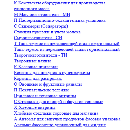
К
Комплекты оборудования для производства
сливочного масла
М
Маслоизготовители - МИ
П
Пастеризационно-охладительная установка
С
Скиммеры (Сепараторы)
Станция приемки и учета молока
Сыроизготовители - СИ
Т
Танк-термос из нержавеющей стали вертикальный
Танк-термос из нержавеющей стали горизонтальный
Творогоизготовители - ТИ
Творожные ванны
К
Кассовые прилавки
Корзины для покупок в супермаркеты
Корзины для распродаж
О
Овощные и фруктовые развалы
П
Покупательские тележки
Прилавки и торговые витрины
С
Стеллажи для овощей и фруктов торговые
Х
Хлебные витрины
Хлебные стеллажи торговые для магазина
А
Автомат для сыпучих продуктов фасовка упаковка
Автомат фасовочно-упаковочный для жидких