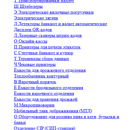
Т
Транспортировщики паллет
Ш
Штабелеры
Э
Электрические вилочные погрузчики
Электрические тягачи
Д
Детекторы банкнот и валют автоматические
Дисплеи QR-кодов
Л
Лазерные сканеры штрих-кодов
О
Онлайн-кассы
П
Принтеры для печати этикеток
С
Счетчики банкнот и купюр
Т
Терминалы сбора данных
Ч
Чековые принтеры
Ёмкости для дрожжевого отделения
Теплообменник контурный
В
Варочный порядок
Ё
Ёмкости бродильного отделения
Ёмкости варочного отделения
Ёмкости для хранения дрожжей
М
Микропивоварни
Мобильный танк дображивания (МТД)
О
Оборудование для розлива пива в кеги, бутылки и
банки
Отделение CIP (СИП-станция)