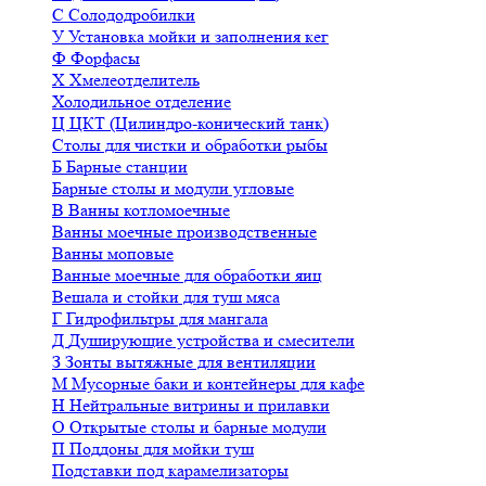
С
Солододробилки
У
Установка мойки и заполнения кег
Ф
Форфасы
Х
Хмелеотделитель
Холодильное отделение
Ц
ЦКТ (Цилиндро-конический танк)
Столы для чистки и обработки рыбы
Б
Барные станции
Барные столы и модули угловые
В
Ванны котломоечные
Ванны моечные производственные
Ванны моповые
Ванные моечные для обработки яиц
Вешала и стойки для туш мяса
Г
Гидрофильтры для мангала
Д
Душирующие устройства и смесители
З
Зонты вытяжные для вентиляции
М
Мусорные баки и контейнеры для кафе
Н
Нейтральные витрины и прилавки
О
Открытые столы и барные модули
П
Поддоны для мойки туш
Подставки под карамелизаторы