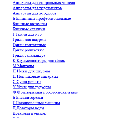
Аппараты для спиральных чипсов
Аппараты для трдельников
Аппараты для хот-догов
Б
Блинницы профессиональные
Блинные автоматы
Блинные станции
Г
Грили для кур
Грили для шаурмы
Грили контактные
Грили роликовые
Грили саламандра
К
Карамелизаторы для яблок
М
Мангалы
Н
Ножи для шаурмы
П
Пончиковые аппараты
С
Суши роботы
У
Урны для фудкорта
Ф
Фритюрницы профессиональные
Б
Бисквиторезки
Г
Глазировочные машины
Д
Дозаторы воды
Дозаторы начинок