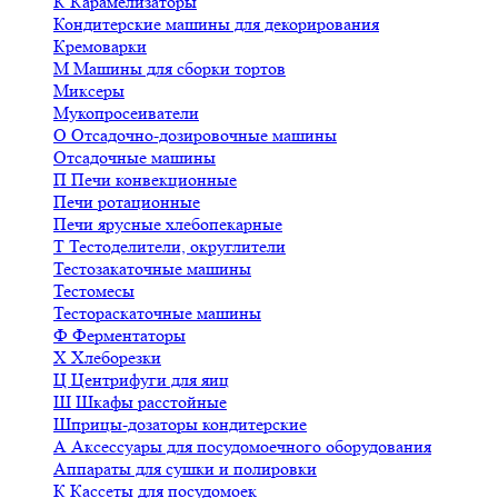
К
Карамелизаторы
Кондитерские машины для декорирования
Кремоварки
М
Машины для сборки тортов
Миксеры
Мукопросеиватели
О
Отсадочно-дозировочные машины
Отсадочные машины
П
Печи конвекционные
Печи ротационные
Печи ярусные хлебопекарные
Т
Тестоделители, округлители
Тестозакаточные машины
Тестомесы
Тестораскаточные машины
Ф
Ферментаторы
Х
Хлеборезки
Ц
Центрифуги для яиц
Ш
Шкафы расстойные
Шприцы-дозаторы кондитерские
А
Аксессуары для посудомоечного оборудования
Аппараты для сушки и полировки
К
Кассеты для посудомоек