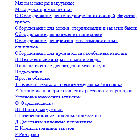
Мясомассажеры вакуумные
Мясорубка промышленная
О
Оборудование для консервирования овощей, фруктов,
грибов
Оборудование для мойки, стерилизации и закатки банок
Оборудование для нанесения панировки
Оборудование для производства замороженных
блинчиков
Оборудование для производства колбасных изделий
П
Пельменные аппараты и минизаводы
Пилы ленточные для разделки мяса и туш
Подъемники
Прессы обвалки
Т
Тележки технологические чебурашка / китаянка
У
Установка для приготовления рассолов и маринадов
Установка нанесения этикеток
Ф
Фаршемешалка
Ш
Шприц вакуумный
Г
Газобензиновые вилочные погрузчики
Д
Дизельные вилочные погрузчики
К
Комплектовщики заказов
Р
Ричтраки