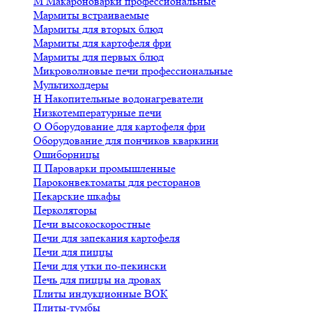
М
Макароноварки профессиональные
Мармиты встраиваемые
Мармиты для вторых блюд
Мармиты для картофеля фри
Мармиты для первых блюд
Микроволновые печи профессиональные
Мультихолдеры
Н
Накопительные водонагреватели
Низкотемпературные печи
О
Оборудование для картофеля фри
Оборудование для пончиков кваркини
Ошиборницы
П
Пароварки промышленные
Пароконвектоматы для ресторанов
Пекарские шкафы
Перколяторы
Печи высокоскоростные
Печи для запекания картофеля
Печи для пиццы
Печи для утки по-пекински
Печь для пиццы на дровах
Плиты индукционные ВОК
Плиты-тумбы