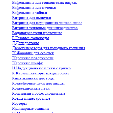
Вафельницы для гонконгских вафель
Вафельницы для печенья
Вафельницы тайяки
Витрины для выпечки
Витрины для порционных чипсов начос
Витрины тепловые для ингредиентов
Водонагреватели проточные
Г
Газовые сковороды
Д
Дегидраторы
Дымогенераторы для холодного копчения
Ж
Жаровни для семечек
Жарочные поверхности
Жарочные шкафы
И
Индукционные плиты с грилем
К
Карамелизаторы кондитерские
Кипятильники для воды
Конвейерные печи для пиццы
Конвекционные печи
Коптильни профессиональные
Котлы пищеварочные
Коутеры
Кулинарные станции