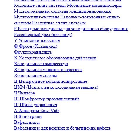
Колонные сплит-системы
Мобильные кондиционеры
Мультизональные системы кондиционирования
Мультисплит-системы
Напольно-потолочные сплит-
системы
Настенные сплит-системы
Р
Расходные материалы для холодильного оборудования
Рессиверный узел (рессивер)
У
Установки насосные
Ф
Фреон (Хладагент)
Фруктохранилища
Х
Холодильное оборудование для катков
Холодильные компрессора
Холодильные машины и агрегаты
Холодильные склады
Ц
Центральное кондиционирование
ЦХМ (Центральная холодильная машина)
Ч
Чиллера
Ш
Шокфростер промышленный
Щ
Щиты управления
А
Аппараты Sous Vide
В
Вапо грили
Вафельницы
Вафельницы для венских и бельгийских вафель