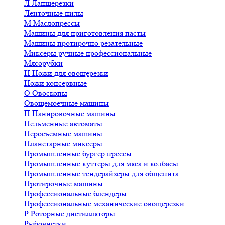
Л
Лапшерезки
Ленточные пилы
М
Маслопрессы
Машины для приготовления пасты
Машины протирочно резательные
Миксеры ручные профессиональные
Мясорубки
Н
Ножи для овощерезки
Ножи консервные
О
Овоскопы
Овощемоечные машины
П
Панировочные машины
Пельменные автоматы
Перосъемные машины
Планетарные миксеры
Промышленные бургер прессы
Промышленные куттеры для мяса и колбасы
Промышленные тендерайзеры для общепита
Протирочные машины
Профессиональные блендеры
Профессиональные механические овощерезки
Р
Роторные дистилляторы
Рыбочистки