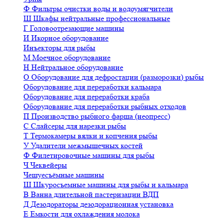
Ф
Фильтры очистки воды и водоумягчители
Ш
Шкафы нейтральные профессиональные
Г
Головоотрезающие машины
И
Икорное оборудование
Инъекторы для рыбы
М
Моечное оборудование
Н
Нейтральное оборудование
О
Оборудование для дефростации (разморозки) рыбы
Оборудование для переработки кальмара
Оборудование для переработки краба
Оборудование для переработки рыбных отходов
П
Производство рыбного фарша (неопресс)
С
Слайсеры для нарезки рыбы
Т
Термокамеры вялки и копчения рыбы
У
Удалители межмышечных костей
Ф
Филетировочные машины для рыбы
Ч
Чеквейеры
Чешуесъёмные машины
Ш
Шкуросъемные машины для рыбы и кальмара
В
Ванна длительной пастеризации ВДП
Д
Дезодораторы дезодорационная установка
Е
Емкости для охлаждения молока