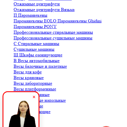
Отжимные центрифуги
Отжимные центрифуги Вязьма
П
Пароманекены
Пароманекены EOLO
Пароманекены Ghidini
Пароманекены PONY
Профессиональные стиральные машины
Профессиональные сушильные машины
С
Стиральные машины
Сушильные машины
Ш
Шкафы озонирующие
В
Весы автомобильные
Весы балочные и палетные
Весы для кофе
Весы крановые
Весы лабораторные
Весы платформенные
Весы порционные
Весы товарные напольные
Весы торговые
К
Комплектующие