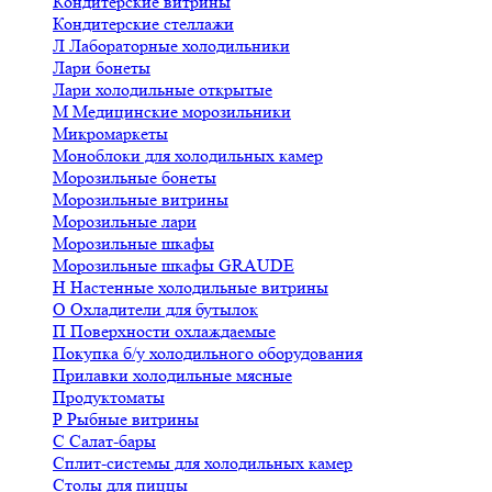
Кондитерские витрины
Кондитерские стеллажи
Л
Лабораторные холодильники
Лари бонеты
Лари холодильные открытые
М
Медицинские морозильники
Микромаркеты
Моноблоки для холодильных камер
Морозильные бонеты
Морозильные витрины
Морозильные лари
Морозильные шкафы
Морозильные шкафы GRAUDE
Н
Настенные холодильные витрины
О
Охладители для бутылок
П
Поверхности охлаждаемые
Покупка б/у холодильного оборудования
Прилавки холодильные мясные
Продуктоматы
Р
Рыбные витрины
С
Салат-бары
Сплит-системы для холодильных камер
Столы для пиццы