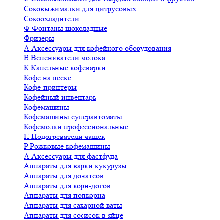
Соковыжималки для цитрусовых
Сокоохладители
Ф
Фонтаны шоколадные
Фризеры
А
Аксессуары для кофейного оборудования
В
Вспениватели молока
К
Капельные кофеварки
Кофе на песке
Кофе-принтеры
Кофейный инвентарь
Кофемашины
Кофемашины суперавтоматы
Кофемолки профессиональные
П
Подогреватели чашек
Р
Рожковые кофемашины
А
Аксессуары для фастфуда
Аппараты для варки кукурузы
Аппараты для донатсов
Аппараты для корн-догов
Аппараты для попкорна
Аппараты для сахарной ваты
Аппараты для сосисок в яйце