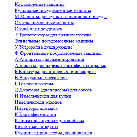
Котломоечные машины
Купольные посудомоечные машины
М
Машины для сушки и полировки посуды
С
Стаканомоечные машины
Столы для посудомоек
Т
Транспортеры для грязной посуды
Туннельные посудомоечные машины
У
Устройства душирующие
Ф
Фронтальные посудомоечные машины
А
Аппараты для льезонирования
Аппараты для нарезки картофеля спиралью
Б
Бликсеры для пищевых производств
В
Вакуумные массажеры
Г
Гомогенизаторы
Д
Дозаторы (диспенсеры) для соусов
И
Измельчители для кухни
Измельчители отходов
Инъекторы для мяса
К
Картофелечистки
Клипсаторы ручные для колбасы
Котлетные аппараты
Кухонные процессоры для общепита