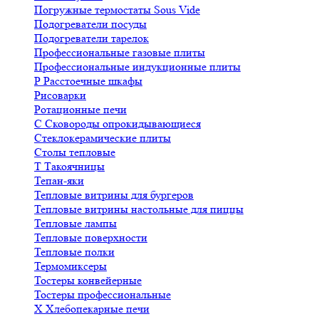
Погружные термостаты Sous Vide
Подогреватели посуды
Подогреватели тарелок
Профессиональные газовые плиты
Профессиональные индукционные плиты
Р
Расстоечные шкафы
Рисоварки
Ротационные печи
С
Сковороды опрокидывающиеся
Стеклокерамические плиты
Столы тепловые
Т
Такоячницы
Тепан-яки
Тепловые витрины для бургеров
Тепловые витрины настольные для пиццы
Тепловые лампы
Тепловые поверхности
Тепловые полки
Термомиксеры
Тостеры конвейерные
Тостеры профессиональные
Х
Хлебопекарные печи