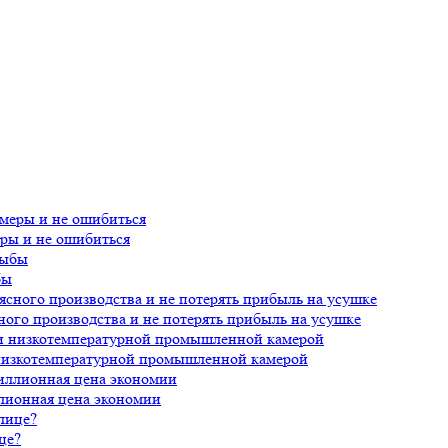
еры и не ошибиться
бы
ного производства и не потерять прибыль на усушке
 низкотемпературной промышленной камерой
лионная цена экономии
це?