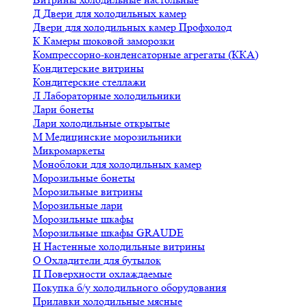
Д
Двери для холодильных камер
Двери для холодильных камер Профхолод
К
Камеры шоковой заморозки
Компрессорно-конденсаторные агрегаты (ККА)
Кондитерские витрины
Кондитерские стеллажи
Л
Лабораторные холодильники
Лари бонеты
Лари холодильные открытые
М
Медицинские морозильники
Микромаркеты
Моноблоки для холодильных камер
Морозильные бонеты
Морозильные витрины
Морозильные лари
Морозильные шкафы
Морозильные шкафы GRAUDE
Н
Настенные холодильные витрины
О
Охладители для бутылок
П
Поверхности охлаждаемые
Покупка б/у холодильного оборудования
Прилавки холодильные мясные