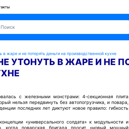
такты
ть в жаре и не потерять деньги на производственной кухне
НЕ УТОНУТЬ В ЖАРЕ И НЕ П
УХНЕ
овалась с железными монстрами: 4-секционная плита
орый нельзя передвинуть без автопогрузчика, и повара,
денции последних лет диктуют новое правило: гибкость
концепции «универсального солдата» к модульности и
о, когда поварская бригада просит «новый мощный