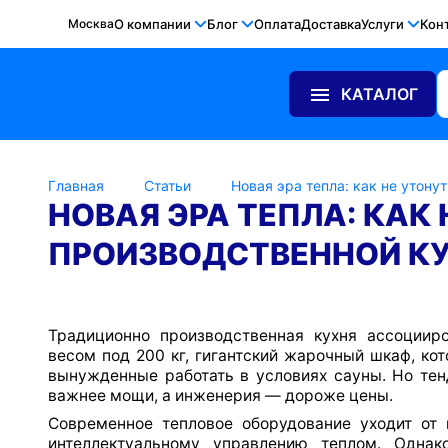
Москва
О компании
Блог
Оплата
Доставка
Услуги
Кон
КАТАЛОГ
Главная
Статьи
Новая эра тепла: как не утону
НОВАЯ ЭРА ТЕПЛА: КАК 
ПРОИЗВОДСТВЕННОЙ К
Традиционно производственная кухня ассоциир
весом под 200 кг, гигантский жарочный шкаф, кот
вынужденные работать в условиях сауны. Но тен
важнее мощи, а инженерия — дороже цены.
Современное тепловое оборудование уходит от 
интеллектуальному управлению теплом. Однак