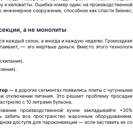
ну и киловатты. Ошибка номер один: на производственной
то инженерное сооружение, способное как спасти бизнес,
секции, а не монолиты
я каждый сезон, а иногда и каждую неделю. Громоздкая
таивает, — это мертвые деньги. Вместо этого технологи
скипания).
мления).
тор
— в дорогих сегментах появились плиты с чугунными
ри отключении питания. Это решает проблему просадки
кастрюлю с 10 литрами бульона.
вании производственной кухни закладывайте +30%
сь забить все пространство жарочным оборудованием.
ном доступе для пароконвекции — если заставить их со