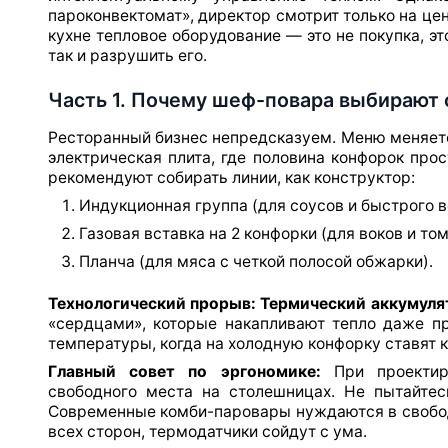
пароконвектомат», директор смотрит только на це
кухне тепловое оборудование — это не покупка, э
так и разрушить его.
Часть 1. Почему шеф-повара выбирают 
Ресторанный бизнес непредсказуем. Меню меняетс
электрическая плита, где половина конфорок прос
рекомендуют собирать линии, как конструктор:
Индукционная группа (для соусов и быстрого в
Газовая вставка на 2 конфорки (для воков и то
Планча (для мяса с четкой полосой обжарки).
Технологический прорыв: Термический аккумуля
«сердцами», которые накапливают тепло даже п
температуры, когда на холодную конфорку ставят 
Главный совет по эргономике:
При проектиро
свободного места на столешницах. Не пытайте
Современные комби-паровары нуждаются в свобод
всех сторон, термодатчики сойдут с ума.