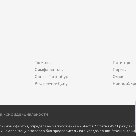
Тюмень
Пятигорск
Симферополь
Пермь
Санкт-Петербург
Омск
Ростов-на-Дону
Новосибир
а конфиденциальности
бличной офертой, определяемой положениями Части 2 Статьи 437 Гражданск
д и комплектацию товаров без предварительного уведомления. Уточняйте х