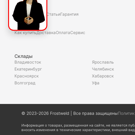
О нас
Полезное
Скидки и акции
Статьи
Гарантия
Покупателю
Как купить
Доставка
Оплата
Сервис
Склады
Владивосток
Ярославль
Екатеринбург
Челябинск
Красноярск
Хабаровск
Волгоград
Уфа
© 2023-2026 Frostweld | Все права защищены
Политик
Информация о товарах, размещенная на сайте, не является пу
вносить изменения в технические характеристики, внешний ви