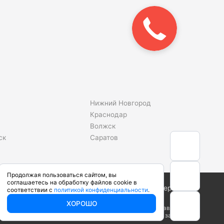
Закажите
звонок!
Нижний Новгород
Краснодар
Волжск
ск
Саратов
Продолжая пользоваться сайтом, вы
соглашаетесь на обработку файлов cookie в
Сделано в студии
соответствии с
политикой конфиденциальности
.
ХОРОШО
ого кодекса Российской Федерации. Производители вправе
арактеристики у наших менеджеров перед оформлением заказа.