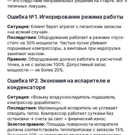
— это следствие неправильных решений на старте. Вот 5
типичных ловушек.
Ошибка №1. Игнорирование режима работы
Ситуация:
Клиент берет агрегат с гигантским запасом
«на всякий случай».
Последствия:
Оборудование работает в режиме «пуск-
стоп» на 30% мощности. Частые пуски убивают
поршневые компрессоры, а винтовые при недогрузке
закипают маслом.
Правило:
Оборудование должно работать в расчетной
точке, а не с запасом 100%. Допустимый запас
мощности — не более 20%.
Ошибка №2. Экономия на испарителе и
конденсаторе
Ситуация:
«Возьму воздухоохладитель подешевле,
компрессор доработает».
Последствия:
Маломощный испаритель не успевает
отводить тепло. Компрессор работает сутками без
остановки → счета за свет + физический износ.
Золотое правило:
Площадь поверхности испарителя
должна соответствовать теплопритокам с запасом 15%.
Экономия 10% на испарителе приводит к перерасходу