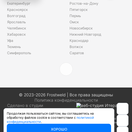
Екатеринбург
Ростов-на-Дону
Красноярск
Пятигорск
Волгоград
Пермь
Ярославль
Омск
Челябинск
Новосибирск
Хабаровск
Нижний Новгород
Уфа
Краснодар
Тюмень
Волжск
Симферополь
Саратов
© 2023-2026 Frostweld | Все права защищены
Политика конфиденциальности
Сделано в студии
Продолжая пользоваться сайтом, вы соглашаетесь на
Информация о товарах, размещенная на сайте, не является публичной
обработку файлов cookie в соответствии с
политикой
офертой, определяемой положениями Части 2 Статьи 437 Гражданского
конфиденциальности
.
кодекса Российской Федерации. Производители вправе вносить изменения в
технические характеристики, внешний вид и комплектацию товаров без
ХОРОШО
предварительного уведомления. Уточняйте характеристики у наших