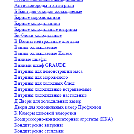
Антисковороды и антигрили
Б
Баки для отходов охлаждаемые
Барные морозильники
Барные холодильники
Барные холодильные витрины
Би-блоки холодильные
В
Ванны нейтральные для льда
Ванны охлаждаемые
Ванны охлаждаемые Koreco
Винные шкафы
Винный шкаф GRAUDE
Витрины для демонстрации мяса
Витрины для мороженого
Витрины для холодных блюд
Витрины холодильные встраиваемые
Витрины холодильные настольные
Д
Двери для холодильных камер
Двери для холодильных камер Профхолод
К
Камеры шоковой заморозки
Компрессорно-конденсаторные агрегаты (ККА)
Кондитерские витрины
Кондитерские стеллажи