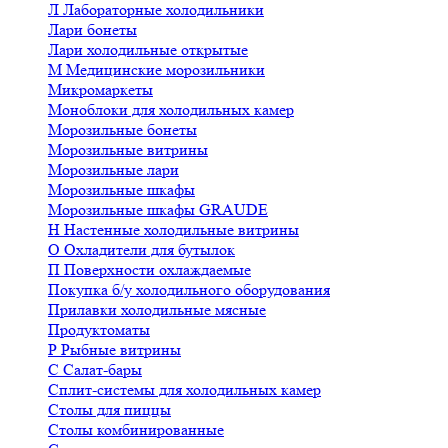
Л
Лабораторные холодильники
Лари бонеты
Лари холодильные открытые
М
Медицинские морозильники
Микромаркеты
Моноблоки для холодильных камер
Морозильные бонеты
Морозильные витрины
Морозильные лари
Морозильные шкафы
Морозильные шкафы GRAUDE
Н
Настенные холодильные витрины
О
Охладители для бутылок
П
Поверхности охлаждаемые
Покупка б/у холодильного оборудования
Прилавки холодильные мясные
Продуктоматы
Р
Рыбные витрины
С
Салат-бары
Сплит-системы для холодильных камер
Столы для пиццы
Столы комбинированные