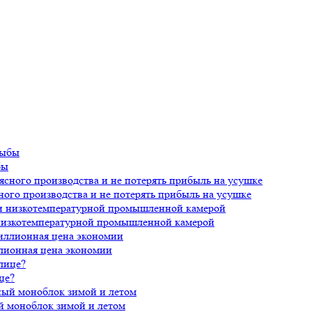
бы
ного производства и не потерять прибыль на усушке
 низкотемпературной промышленной камерой
лионная цена экономии
це?
й моноблок зимой и летом