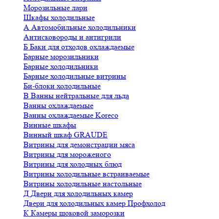
Морозильные лари
Шкафы холодильные
А
Автомобильные холодильники
Антисковороды и антигрили
Б
Баки для отходов охлаждаемые
Барные морозильники
Барные холодильники
Барные холодильные витрины
Би-блоки холодильные
В
Ванны нейтральные для льда
Ванны охлаждаемые
Ванны охлаждаемые Koreco
Винные шкафы
Винный шкаф GRAUDE
Витрины для демонстрации мяса
Витрины для мороженого
Витрины для холодных блюд
Витрины холодильные встраиваемые
Витрины холодильные настольные
Д
Двери для холодильных камер
Двери для холодильных камер Профхолод
К
Камеры шоковой заморозки