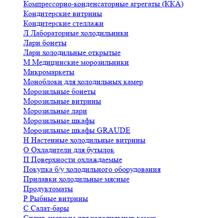
Компрессорно-конденсаторные агрегаты (ККА)
Кондитерские витрины
Кондитерские стеллажи
Л
Лабораторные холодильники
Лари бонеты
Лари холодильные открытые
М
Медицинские морозильники
Микромаркеты
Моноблоки для холодильных камер
Морозильные бонеты
Морозильные витрины
Морозильные лари
Морозильные шкафы
Морозильные шкафы GRAUDE
Н
Настенные холодильные витрины
О
Охладители для бутылок
П
Поверхности охлаждаемые
Покупка б/у холодильного оборудования
Прилавки холодильные мясные
Продуктоматы
Р
Рыбные витрины
С
Салат-бары
Сплит-системы для холодильных камер