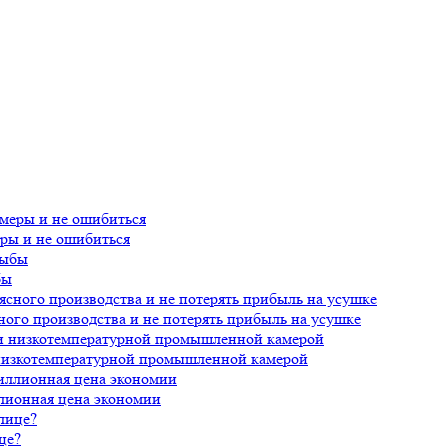
еры и не ошибиться
бы
ного производства и не потерять прибыль на усушке
 низкотемпературной промышленной камерой
лионная цена экономии
це?