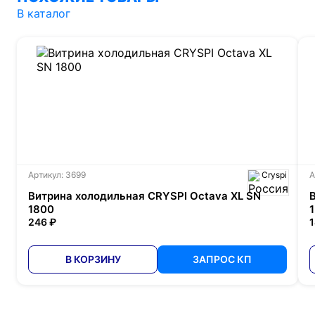
В каталог
Артикул: 3699
Cryspi
А
Витрина холодильная CRYSPI Octava XL SN
1800
246 ₽
1
В КОРЗИНУ
ЗАПРОС КП