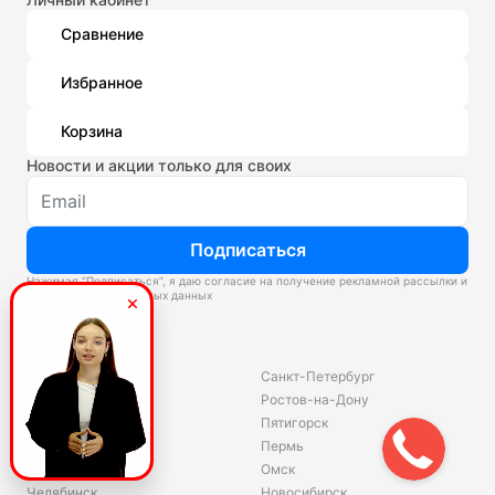
Сравнение
Избранное
Корзина
Новости и акции только для своих
Подписаться
Нажимая “Подписаться”, я даю согласие на получение рекламной рассылки и
обработку персональных данных
Склады
Владивосток
Санкт-Петербург
Екатеринбург
Ростов-на-Дону
Красноярск
Пятигорск
Волгоград
Пермь
Ярославль
Омск
Челябинск
Новосибирск