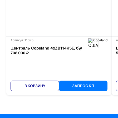
Артикул: 11075
Copeland
А
Централь Copeland 4xZB114K5E, б\у
708 000 ₽
5
В КОРЗИНУ
ЗАПРОС КП