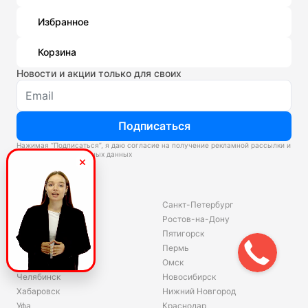
Избранное
Корзина
Новости и акции только для своих
Подписаться
Нажимая “Подписаться”, я даю согласие на получение рекламной рассылки и
обработку персональных данных
Склады
Владивосток
Санкт-Петербург
Екатеринбург
Ростов-на-Дону
Красноярск
Пятигорск
Волгоград
Пермь
Ярославль
Омск
Челябинск
Новосибирск
Хабаровск
Нижний Новгород
Уфа
Краснодар