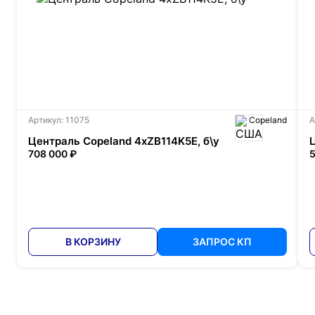
Артикул: 11075
Copeland
А
Централь Copeland 4xZB114K5E, б\у
708 000 ₽
5
В КОРЗИНУ
ЗАПРОС КП