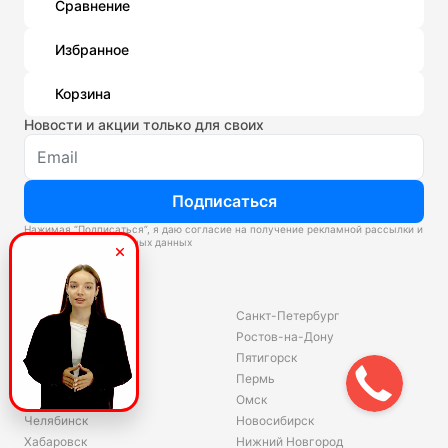
Сравнение
Избранное
Корзина
Новости и акции только для своих
Подписаться
Нажимая “Подписаться”, я даю согласие на получение рекламной рассылки и
обработку персональных данных
Склады
Владивосток
Санкт-Петербург
Екатеринбург
Ростов-на-Дону
Красноярск
Пятигорск
Волгоград
Пермь
Ярославль
Омск
Челябинск
Новосибирск
Хабаровск
Нижний Новгород