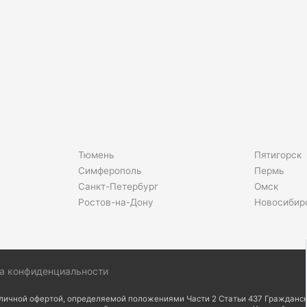
Тюмень
Пятигорск
Симферополь
Пермь
Санкт-Петербург
Омск
Ростов-на-Дону
Новосибир
а конфиденциальности
бличной офертой, определяемой положениями Части 2 Статьи 437 Гражданск