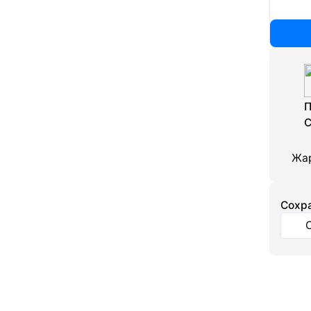
П
С
Жа
Cохра