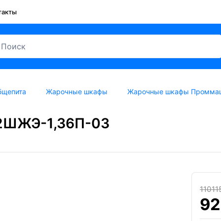
такты
бщепита
Жарочные шкафы
Жарочные шкафы Промма
2ШЖЭ-1,36П-03
11011
92