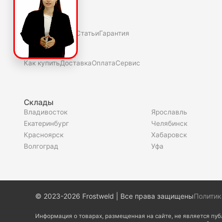
О компаниии
О нас
Полезное
Скидки и акции
Статьи
Гарантия
Покупателю
Как купить
Доставка
Оплата
Сервис
Склады
Владивосток
Ярославль
Екатеринбург
Челябинск
Красноярск
Хабаровск
Волгоград
Уфа
© 2023-2026 Frostweld | Все права защищены
Политик
Информация о товарах, размещенная на сайте, не является пу