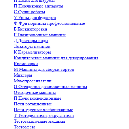
Н
Ножи для шаурмы
П
Пончиковые аппараты
С
Суши роботы
У
Урны для фудкорта
Ф
Фритюрницы профессиональные
Б
Бисквиторезки
Г
Глазировочные машины
Д
Дозаторы воды
Дозаторы начинок
К
Карамелизаторы
Кондитерские машины для декорирования
Кремоварки
М
Машины для сборки тортов
Миксеры
Мукопросеиватели
О
Отсадочно-дозировочные машины
Отсадочные машины
П
Печи конвекционные
Печи ротационные
Печи ярусные хлебопекарные
Т
Тестоделители, округлители
Тестозакаточные машины
Тестомесы