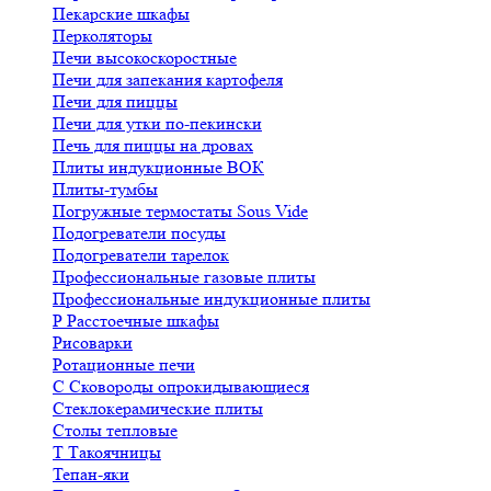
Пекарские шкафы
Перколяторы
Печи высокоскоростные
Печи для запекания картофеля
Печи для пиццы
Печи для утки по-пекински
Печь для пиццы на дровах
Плиты индукционные ВОК
Плиты-тумбы
Погружные термостаты Sous Vide
Подогреватели посуды
Подогреватели тарелок
Профессиональные газовые плиты
Профессиональные индукционные плиты
Р
Расстоечные шкафы
Рисоварки
Ротационные печи
С
Сковороды опрокидывающиеся
Стеклокерамические плиты
Столы тепловые
Т
Такоячницы
Тепан-яки