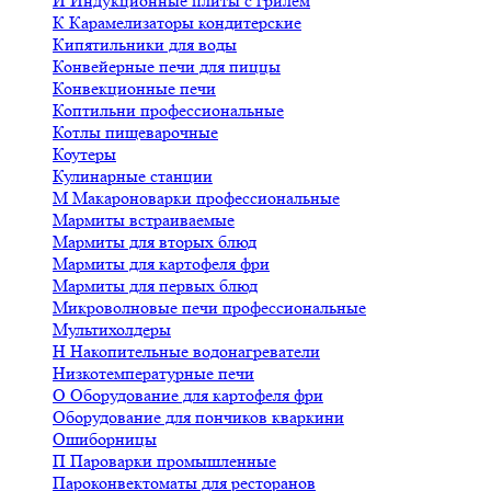
И
Индукционные плиты с грилем
К
Карамелизаторы кондитерские
Кипятильники для воды
Конвейерные печи для пиццы
Конвекционные печи
Коптильни профессиональные
Котлы пищеварочные
Коутеры
Кулинарные станции
М
Макароноварки профессиональные
Мармиты встраиваемые
Мармиты для вторых блюд
Мармиты для картофеля фри
Мармиты для первых блюд
Микроволновые печи профессиональные
Мультихолдеры
Н
Накопительные водонагреватели
Низкотемпературные печи
О
Оборудование для картофеля фри
Оборудование для пончиков кваркини
Ошиборницы
П
Пароварки промышленные
Пароконвектоматы для ресторанов