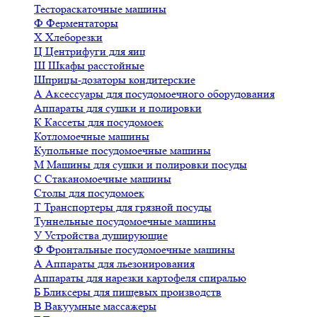
Тестораскаточные машины
Ф
Ферментаторы
Х
Хлеборезки
Ц
Центрифуги для яиц
Ш
Шкафы расстойные
Шприцы-дозаторы кондитерские
А
Аксессуары для посудомоечного оборудования
Аппараты для сушки и полировки
К
Кассеты для посудомоек
Котломоечные машины
Купольные посудомоечные машины
М
Машины для сушки и полировки посуды
С
Стаканомоечные машины
Столы для посудомоек
Т
Транспортеры для грязной посуды
Туннельные посудомоечные машины
У
Устройства душирующие
Ф
Фронтальные посудомоечные машины
А
Аппараты для льезонирования
Аппараты для нарезки картофеля спиралью
Б
Бликсеры для пищевых производств
В
Вакуумные массажеры