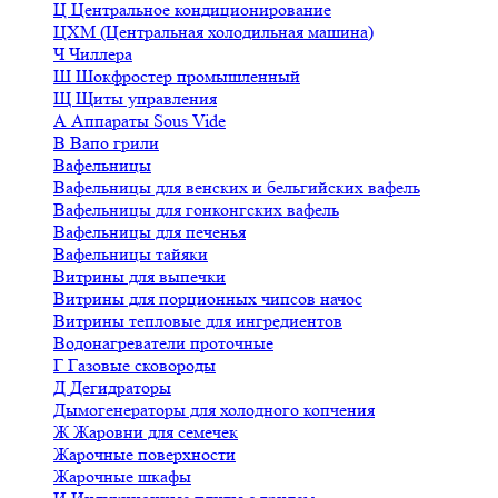
Ц
Центральное кондиционирование
ЦХМ (Центральная холодильная машина)
Ч
Чиллера
Ш
Шокфростер промышленный
Щ
Щиты управления
А
Аппараты Sous Vide
В
Вапо грили
Вафельницы
Вафельницы для венских и бельгийских вафель
Вафельницы для гонконгских вафель
Вафельницы для печенья
Вафельницы тайяки
Витрины для выпечки
Витрины для порционных чипсов начос
Витрины тепловые для ингредиентов
Водонагреватели проточные
Г
Газовые сковороды
Д
Дегидраторы
Дымогенераторы для холодного копчения
Ж
Жаровни для семечек
Жарочные поверхности
Жарочные шкафы