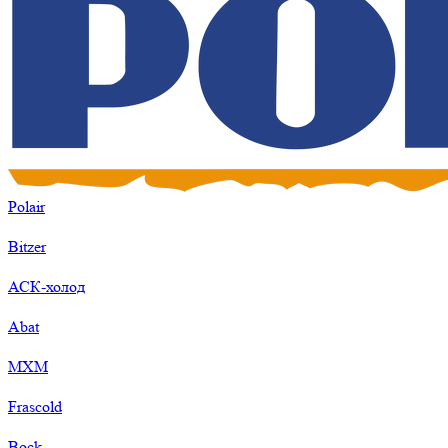
Polair
Bitzer
АСК-холод
Abat
МХМ
Frascold
Bock