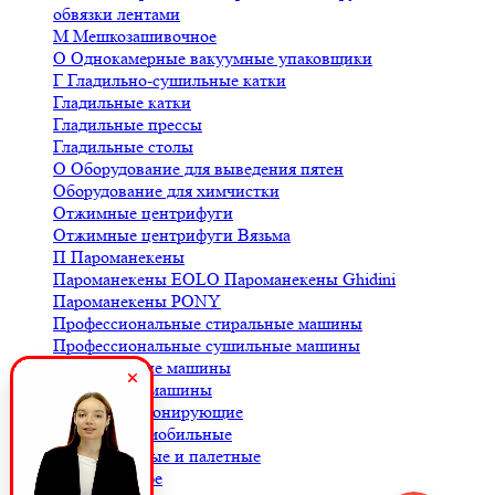
обвязки лентами
М
Мешкозашивочное
О
Однокамерные вакуумные упаковщики
Г
Гладильно-сушильные катки
Гладильные катки
Гладильные прессы
Гладильные столы
О
Оборудование для выведения пятен
Оборудование для химчистки
Отжимные центрифуги
Отжимные центрифуги Вязьма
П
Пароманекены
Пароманекены EOLO
Пароманекены Ghidini
Пароманекены PONY
Профессиональные стиральные машины
Профессиональные сушильные машины
С
Стиральные машины
Сушильные машины
Ш
Шкафы озонирующие
В
Весы автомобильные
Весы балочные и палетные
Весы для кофе