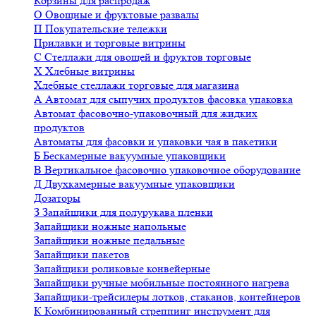
Корзины для распродаж
О
Овощные и фруктовые развалы
П
Покупательские тележки
Прилавки и торговые витрины
С
Стеллажи для овощей и фруктов торговые
Х
Хлебные витрины
Хлебные стеллажи торговые для магазина
А
Автомат для сыпучих продуктов фасовка упаковка
Автомат фасовочно-упаковочный для жидких
продуктов
Автоматы для фасовки и упаковки чая в пакетики
Б
Бескамерные вакуумные упаковщики
В
Вертикальное фасовочно упаковочное оборудование
Д
Двухкамерные вакуумные упаковщики
Дозаторы
З
Запайщики для полурукава пленки
Запайщики ножные напольные
Запайщики ножные педальные
Запайщики пакетов
Запайщики роликовые конвейерные
Запайщики ручные мобильные постоянного нагрева
Запайщики-трейсилеры лотков, стаканов, контейнеров
К
Комбинированный стреппинг инструмент для