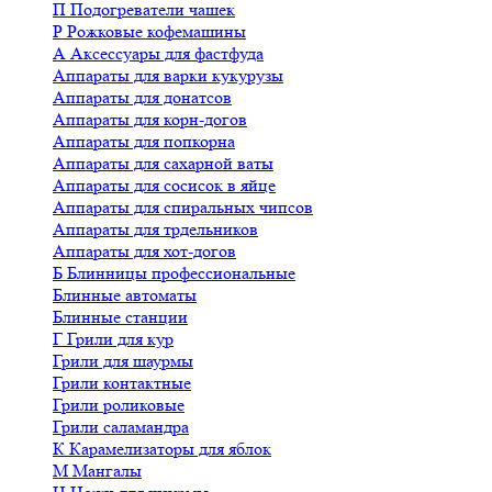
П
Подогреватели чашек
Р
Рожковые кофемашины
А
Аксессуары для фастфуда
Аппараты для варки кукурузы
Аппараты для донатсов
Аппараты для корн-догов
Аппараты для попкорна
Аппараты для сахарной ваты
Аппараты для сосисок в яйце
Аппараты для спиральных чипсов
Аппараты для трдельников
Аппараты для хот-догов
Б
Блинницы профессиональные
Блинные автоматы
Блинные станции
Г
Грили для кур
Грили для шаурмы
Грили контактные
Грили роликовые
Грили саламандра
К
Карамелизаторы для яблок
М
Мангалы