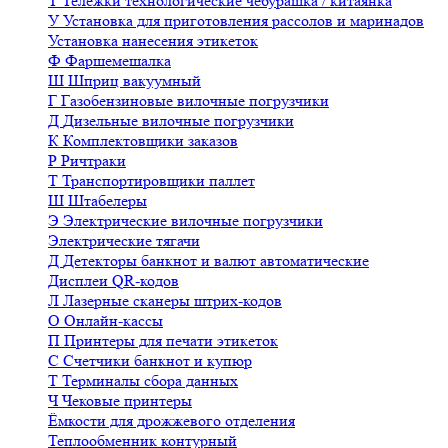
Т
Тележки технологические чебурашка / китаянка
У
Установка для приготовления рассолов и маринадов
Установка нанесения этикеток
Ф
Фаршемешалка
Ш
Шприц вакуумный
Г
Газобензиновые вилочные погрузчики
Д
Дизельные вилочные погрузчики
К
Комплектовщики заказов
Р
Ричтраки
Т
Транспортировщики паллет
Ш
Штабелеры
Э
Электрические вилочные погрузчики
Электрические тягачи
Д
Детекторы банкнот и валют автоматические
Дисплеи QR-кодов
Л
Лазерные сканеры штрих-кодов
О
Онлайн-кассы
П
Принтеры для печати этикеток
С
Счетчики банкнот и купюр
Т
Терминалы сбора данных
Ч
Чековые принтеры
Ёмкости для дрожжевого отделения
Теплообменник контурный