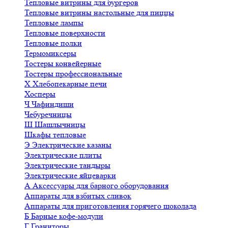
Тепловые витрины для бургеров
Тепловые витрины настольные для пиццы
Тепловые лампы
Тепловые поверхности
Тепловые полки
Термомиксеры
Тостеры конвейерные
Тостеры профессиональные
Х
Хлебопекарные печи
Хосперы
Ч
Чафиндиши
Чебуречницы
Ш
Шашлычницы
Шкафы тепловые
Э
Электрические казаны
Электрические плиты
Электрические тандыры
Электрические яйцеварки
А
Аксессуары для барного оборудования
Аппараты для взбитых сливок
Аппараты для приготовления горячего шоколада
Б
Барные кофе-модули
Г
Граниторы