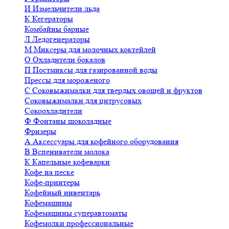
И
Измельчители льда
К
Кегераторы
Комбайны барные
Л
Ледогенераторы
М
Миксеры для молочных коктейлей
О
Охладители бокалов
П
Постмиксы для газированной воды
Прессы для мороженого
С
Соковыжималки для твердых овощей и фруктов
Соковыжималки для цитрусовых
Сокоохладители
Ф
Фонтаны шоколадные
Фризеры
А
Аксессуары для кофейного оборудования
В
Вспениватели молока
К
Капельные кофеварки
Кофе на песке
Кофе-принтеры
Кофейный инвентарь
Кофемашины
Кофемашины суперавтоматы
Кофемолки профессиональные