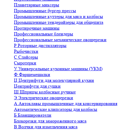
Планетарные миксеры
Промышленные бургер прессы
Промышленные куттеры для мяса и колбасы
Промышленные тендерайзеры для общепита
Протирочные машины
Профессиональные блендеры
Профессиональные механические овощерезки
Р
Роторные дистилляторы
Рыбочистки
С
Слайсеры
Сыротерки
У
Универсальные кухонные машины (УКМ)
Ф
Фаршемешалки
Ц
Центрифуги для молекулярной кухни
Центрифуги для сушки
Ш
Шприцы колбасные ручные
Э
Электрические овощерезки
А
Автоклавы промышленные для консервирования
Автоматические клипсаторы для колбасы
Б
Бланширователи
Блокорезки для замороженного мяса
В
Волчки для измельчения мяса