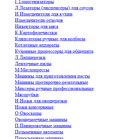
Г
Гомогенизаторы
Д
Дозаторы (диспенсеры) для соусов
И
Измельчители для кухни
Измельчители отходов
Инъекторы для мяса
К
Картофелечистки
Клипсаторы ручные для колбасы
Котлетные аппараты
Кухонные процессоры для общепита
Л
Лапшерезки
Ленточные пилы
М
Маслопрессы
Машины для приготовления пасты
Машины протирочно резательные
Миксеры ручные профессиональные
Мясорубки
Н
Ножи для овощерезки
Ножи консервные
О
Овоскопы
Овощемоечные машины
П
Панировочные машины
Пельменные автоматы
Перосъемные машины