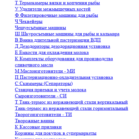
Т
Термокамеры вялки и копчения рыбы
У
Удалители межмышечных костей
Ф
Филетировочные машины для рыбы
Ч
Чеквейеры
Чешуесъёмные машины
Ш
Шкуросъемные машины для рыбы и кальмара
В
Ванна длительной пастеризации ВДП
Д
Дезодораторы дезодорационная установка
Е
Емкости для охлаждения молока
К
Комплекты оборудования для производства
сливочного масла
М
Маслоизготовители - МИ
П
Пастеризационно-охладительная установка
С
Скиммеры (Сепараторы)
Станция приемки и учета молока
Сыроизготовители - СИ
Т
Танк-термос из нержавеющей стали вертикальный
Танк-термос из нержавеющей стали горизонтальный
Творогоизготовители - ТИ
Творожные ванны
К
Кассовые прилавки
Корзины для покупок в супермаркеты