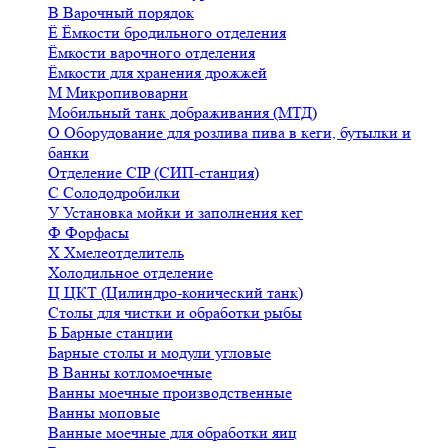
В
Варочный порядок
Ё
Ёмкости бродильного отделения
Ёмкости варочного отделения
Ёмкости для хранения дрожжей
М
Микропивоварни
Мобильный танк дображивания (МТД)
О
Оборудование для розлива пива в кеги, бутылки и
банки
Отделение CIP (СИП-станция)
С
Солододробилки
У
Установка мойки и заполнения кег
Ф
Форфасы
Х
Хмелеотделитель
Холодильное отделение
Ц
ЦКТ (Цилиндро-конический танк)
Столы для чистки и обработки рыбы
Б
Барные станции
Барные столы и модули угловые
В
Ванны котломоечные
Ванны моечные производственные
Ванны моповые
Ванные моечные для обработки яиц