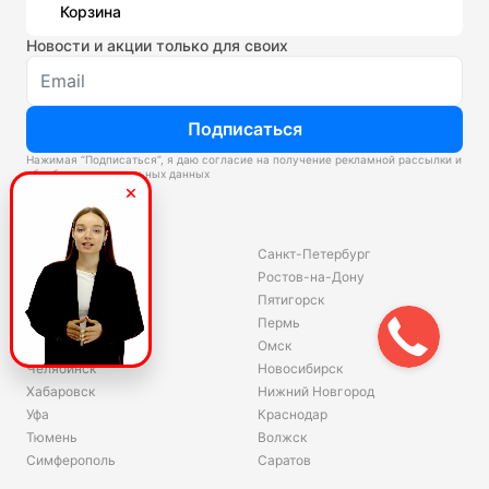
Корзина
Новости и акции только для своих
Подписаться
Нажимая “Подписаться”, я даю согласие на получение рекламной рассылки и
обработку персональных данных
Склады
Владивосток
Санкт-Петербург
Екатеринбург
Ростов-на-Дону
Красноярск
Пятигорск
Волгоград
Пермь
Ярославль
Омск
Челябинск
Новосибирск
Хабаровск
Нижний Новгород
Уфа
Краснодар
Тюмень
Волжск
Симферополь
Саратов