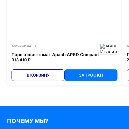
Артикул: 4430
APACH
А
Пароконвектомат Apach AP6D Compact
313 410 ₽
2
В КОРЗИНУ
ЗАПРОС КП
ПОЧЕМУ МЫ?