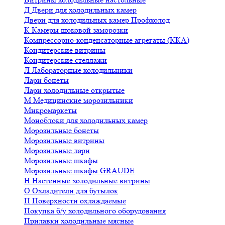
Д
Двери для холодильных камер
Двери для холодильных камер Профхолод
К
Камеры шоковой заморозки
Компрессорно-конденсаторные агрегаты (ККА)
Кондитерские витрины
Кондитерские стеллажи
Л
Лабораторные холодильники
Лари бонеты
Лари холодильные открытые
М
Медицинские морозильники
Микромаркеты
Моноблоки для холодильных камер
Морозильные бонеты
Морозильные витрины
Морозильные лари
Морозильные шкафы
Морозильные шкафы GRAUDE
Н
Настенные холодильные витрины
О
Охладители для бутылок
П
Поверхности охлаждаемые
Покупка б/у холодильного оборудования
Прилавки холодильные мясные