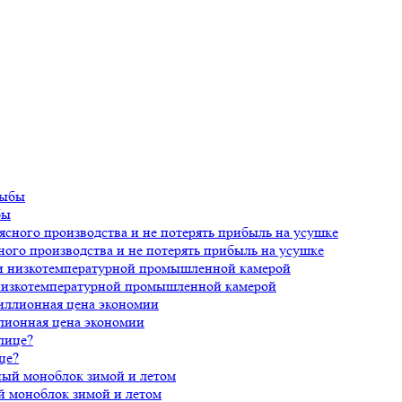
бы
ного производства и не потерять прибыль на усушке
 низкотемпературной промышленной камерой
лионная цена экономии
це?
й моноблок зимой и летом