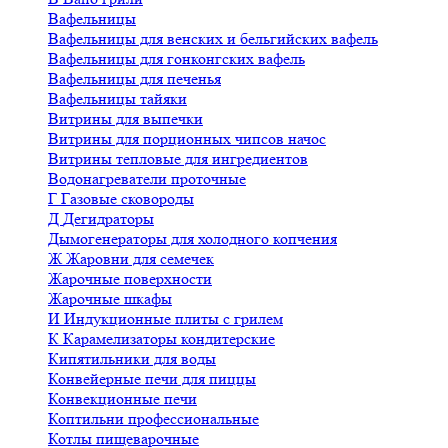
Вафельницы
Вафельницы для венских и бельгийских вафель
Вафельницы для гонконгских вафель
Вафельницы для печенья
Вафельницы тайяки
Витрины для выпечки
Витрины для порционных чипсов начос
Витрины тепловые для ингредиентов
Водонагреватели проточные
Г
Газовые сковороды
Д
Дегидраторы
Дымогенераторы для холодного копчения
Ж
Жаровни для семечек
Жарочные поверхности
Жарочные шкафы
И
Индукционные плиты с грилем
К
Карамелизаторы кондитерские
Кипятильники для воды
Конвейерные печи для пиццы
Конвекционные печи
Коптильни профессиональные
Котлы пищеварочные