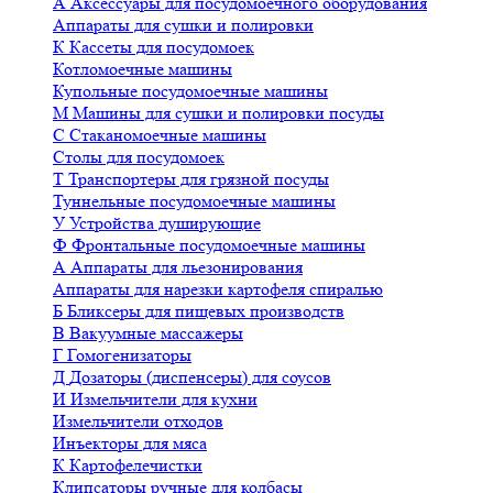
А
Аксессуары для посудомоечного оборудования
Аппараты для сушки и полировки
К
Кассеты для посудомоек
Котломоечные машины
Купольные посудомоечные машины
М
Машины для сушки и полировки посуды
С
Стаканомоечные машины
Столы для посудомоек
Т
Транспортеры для грязной посуды
Туннельные посудомоечные машины
У
Устройства душирующие
Ф
Фронтальные посудомоечные машины
А
Аппараты для льезонирования
Аппараты для нарезки картофеля спиралью
Б
Бликсеры для пищевых производств
В
Вакуумные массажеры
Г
Гомогенизаторы
Д
Дозаторы (диспенсеры) для соусов
И
Измельчители для кухни
Измельчители отходов
Инъекторы для мяса
К
Картофелечистки
Клипсаторы ручные для колбасы