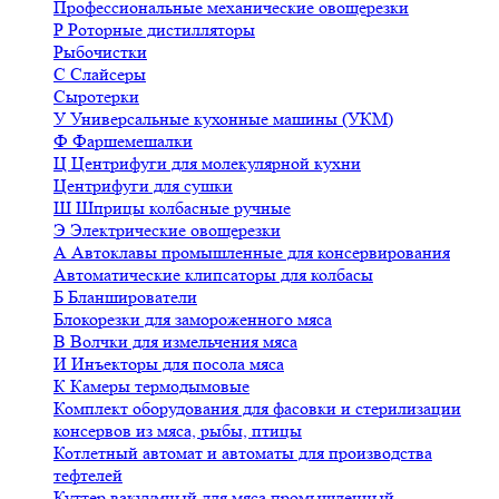
Профессиональные механические овощерезки
Р
Роторные дистилляторы
Рыбочистки
С
Слайсеры
Сыротерки
У
Универсальные кухонные машины (УКМ)
Ф
Фаршемешалки
Ц
Центрифуги для молекулярной кухни
Центрифуги для сушки
Ш
Шприцы колбасные ручные
Э
Электрические овощерезки
А
Автоклавы промышленные для консервирования
Автоматические клипсаторы для колбасы
Б
Бланширователи
Блокорезки для замороженного мяса
В
Волчки для измельчения мяса
И
Инъекторы для посола мяса
К
Камеры термодымовые
Комплект оборудования для фасовки и стерилизации
консервов из мяса, рыбы, птицы
Котлетный автомат и автоматы для производства
тефтелей
Куттер вакуумный для мяса промышленный