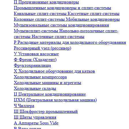
П
Прецизионные кондиционеры
Промышленные кондиционеры и сплит-системы
Канальные сплит-системы
Кассетные сплит-системы
Колонные сплит-системы
Мобильные кондиционеры
Мультизональные системы кондиционирования
Мультисплит-системы
Напольно-потолочные сплит-
системы
Настенные сплит-системы
Р
Расходные материалы для холодильного оборудования
Рессиверный узел (рессивер)
У
Установки насосные
Ф
Фреон (Хладагент)
Фруктохранилища
Х
Холодильное оборудование для катков
Холодильные компрессора
Холодильные машины и агрегаты
Холодильные склады
Ц
Центральное кондиционирование
ЦХМ (Центральная холодильная машина)
Ч
Чиллера
Ш
Шокфростер промышленный
Щ
Щиты управления
А
Аппараты Sous Vide
В
Вапо грили