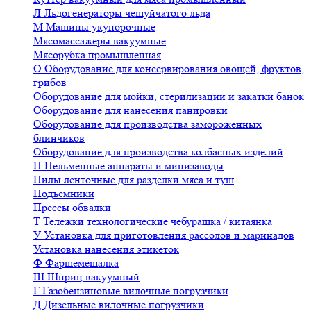
Л
Льдогенераторы чешуйчатого льда
М
Машины укупорочные
Мясомассажеры вакуумные
Мясорубка промышленная
О
Оборудование для консервирования овощей, фруктов,
грибов
Оборудование для мойки, стерилизации и закатки банок
Оборудование для нанесения панировки
Оборудование для производства замороженных
блинчиков
Оборудование для производства колбасных изделий
П
Пельменные аппараты и минизаводы
Пилы ленточные для разделки мяса и туш
Подъемники
Прессы обвалки
Т
Тележки технологические чебурашка / китаянка
У
Установка для приготовления рассолов и маринадов
Установка нанесения этикеток
Ф
Фаршемешалка
Ш
Шприц вакуумный
Г
Газобензиновые вилочные погрузчики
Д
Дизельные вилочные погрузчики