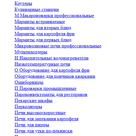
Коутеры
Кулинарные станции
М
Макароноварки профессиональные
Мармиты встраиваемые
Мармиты для вторых блюд
Мармиты для картофеля фри
Мармиты для первых блюд
Микроволновые печи профессиональные
Мультихолдеры
Н
Накопительные водонагреватели
Низкотемпературные печи
О
Оборудование для картофеля фри
Оборудование для пончиков кваркини
Ошиборницы
П
Пароварки промышленные
Пароконвектоматы для ресторанов
Пекарские шкафы
Перколяторы
Печи высокоскоростные
Печи для запекания картофеля
Печи для пиццы
Печи для утки по-пекински