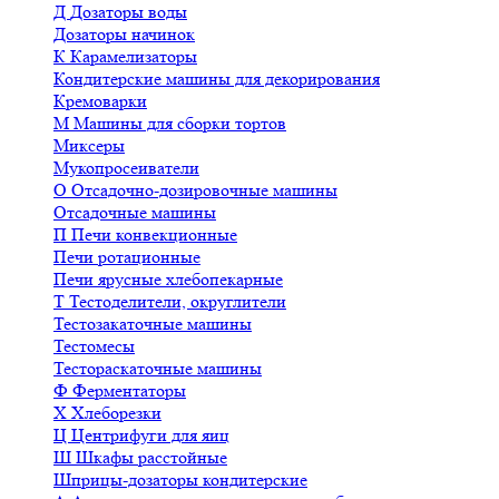
Д
Дозаторы воды
Дозаторы начинок
К
Карамелизаторы
Кондитерские машины для декорирования
Кремоварки
М
Машины для сборки тортов
Миксеры
Мукопросеиватели
О
Отсадочно-дозировочные машины
Отсадочные машины
П
Печи конвекционные
Печи ротационные
Печи ярусные хлебопекарные
Т
Тестоделители, округлители
Тестозакаточные машины
Тестомесы
Тестораскаточные машины
Ф
Ферментаторы
Х
Хлеборезки
Ц
Центрифуги для яиц
Ш
Шкафы расстойные
Шприцы-дозаторы кондитерские