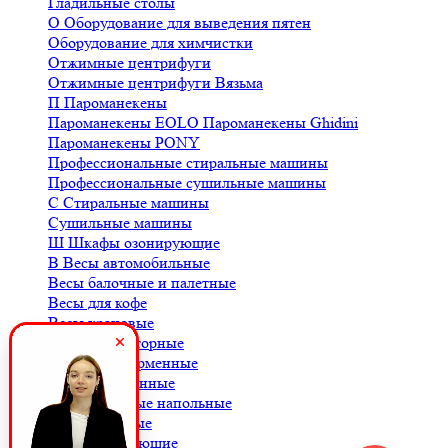
Гладильные столы
О
Оборудование для выведения пятен
Оборудование для химчистки
Отжимные центрифуги
Отжимные центрифуги Вязьма
П
Пароманекены
Пароманекены EOLO
Пароманекены Ghidini
Пароманекены PONY
Профессиональные стиральные машины
Профессиональные сушильные машины
С
Стиральные машины
Сушильные машины
Ш
Шкафы озонирующие
В
Весы автомобильные
Весы балочные и палетные
Весы для кофе
Весы крановые
Весы лабораторные
Весы платформенные
Весы порционные
Весы товарные напольные
Весы торговые
К
Комплектующие