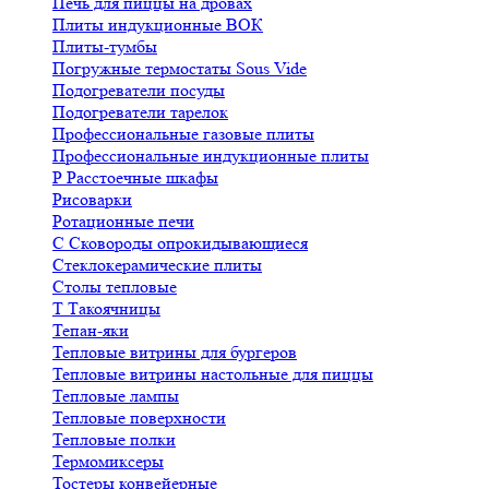
Печь для пиццы на дровах
Плиты индукционные ВОК
Плиты-тумбы
Погружные термостаты Sous Vide
Подогреватели посуды
Подогреватели тарелок
Профессиональные газовые плиты
Профессиональные индукционные плиты
Р
Расстоечные шкафы
Рисоварки
Ротационные печи
С
Сковороды опрокидывающиеся
Стеклокерамические плиты
Столы тепловые
Т
Такоячницы
Тепан-яки
Тепловые витрины для бургеров
Тепловые витрины настольные для пиццы
Тепловые лампы
Тепловые поверхности
Тепловые полки
Термомиксеры
Тостеры конвейерные