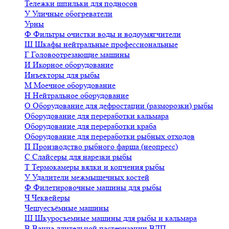
Тележки шпильки для подносов
У
Уличные обогреватели
Урны
Ф
Фильтры очистки воды и водоумягчители
Ш
Шкафы нейтральные профессиональные
Г
Головоотрезающие машины
И
Икорное оборудование
Инъекторы для рыбы
М
Моечное оборудование
Н
Нейтральное оборудование
О
Оборудование для дефростации (разморозки) рыбы
Оборудование для переработки кальмара
Оборудование для переработки краба
Оборудование для переработки рыбных отходов
П
Производство рыбного фарша (неопресс)
С
Слайсеры для нарезки рыбы
Т
Термокамеры вялки и копчения рыбы
У
Удалители межмышечных костей
Ф
Филетировочные машины для рыбы
Ч
Чеквейеры
Чешуесъёмные машины
Ш
Шкуросъемные машины для рыбы и кальмара
В
Ванна длительной пастеризации ВДП