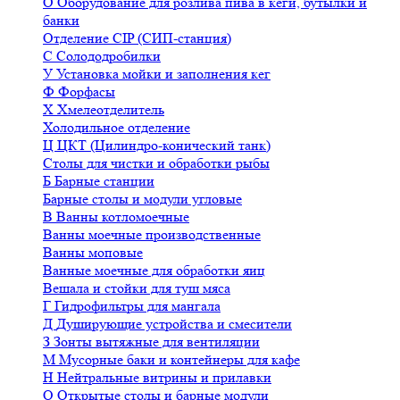
О
Оборудование для розлива пива в кеги, бутылки и
банки
Отделение CIP (СИП-станция)
С
Солододробилки
У
Установка мойки и заполнения кег
Ф
Форфасы
Х
Хмелеотделитель
Холодильное отделение
Ц
ЦКТ (Цилиндро-конический танк)
Столы для чистки и обработки рыбы
Б
Барные станции
Барные столы и модули угловые
В
Ванны котломоечные
Ванны моечные производственные
Ванны моповые
Ванные моечные для обработки яиц
Вешала и стойки для туш мяса
Г
Гидрофильтры для мангала
Д
Душирующие устройства и смесители
З
Зонты вытяжные для вентиляции
М
Мусорные баки и контейнеры для кафе
Н
Нейтральные витрины и прилавки
О
Открытые столы и барные модули