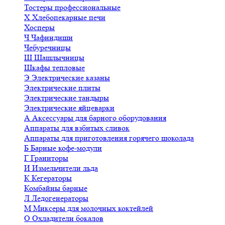
Тостеры профессиональные
Х
Хлебопекарные печи
Хосперы
Ч
Чафиндиши
Чебуречницы
Ш
Шашлычницы
Шкафы тепловые
Э
Электрические казаны
Электрические плиты
Электрические тандыры
Электрические яйцеварки
А
Аксессуары для барного оборудования
Аппараты для взбитых сливок
Аппараты для приготовления горячего шоколада
Б
Барные кофе-модули
Г
Граниторы
И
Измельчители льда
К
Кегераторы
Комбайны барные
Л
Ледогенераторы
М
Миксеры для молочных коктейлей
О
Охладители бокалов