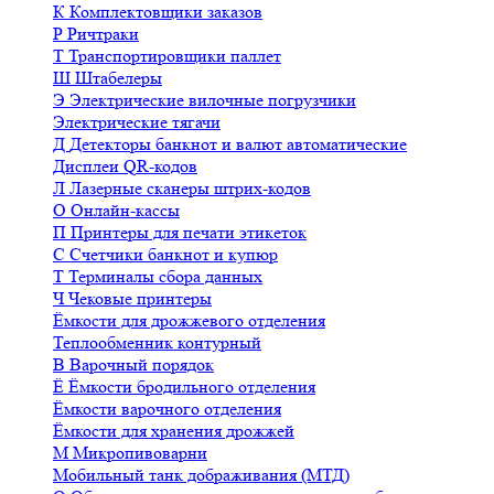
К
Комплектовщики заказов
Р
Ричтраки
Т
Транспортировщики паллет
Ш
Штабелеры
Э
Электрические вилочные погрузчики
Электрические тягачи
Д
Детекторы банкнот и валют автоматические
Дисплеи QR-кодов
Л
Лазерные сканеры штрих-кодов
О
Онлайн-кассы
П
Принтеры для печати этикеток
С
Счетчики банкнот и купюр
Т
Терминалы сбора данных
Ч
Чековые принтеры
Ёмкости для дрожжевого отделения
Теплообменник контурный
В
Варочный порядок
Ё
Ёмкости бродильного отделения
Ёмкости варочного отделения
Ёмкости для хранения дрожжей
М
Микропивоварни
Мобильный танк дображивания (МТД)