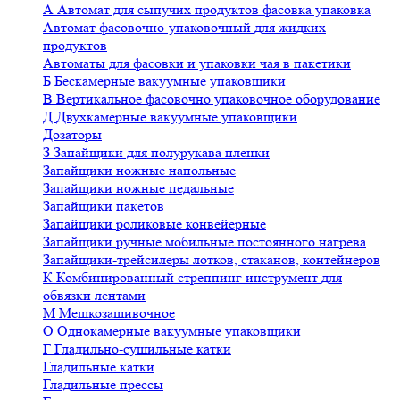
А
Автомат для сыпучих продуктов фасовка упаковка
Автомат фасовочно-упаковочный для жидких
продуктов
Автоматы для фасовки и упаковки чая в пакетики
Б
Бескамерные вакуумные упаковщики
В
Вертикальное фасовочно упаковочное оборудование
Д
Двухкамерные вакуумные упаковщики
Дозаторы
З
Запайщики для полурукава пленки
Запайщики ножные напольные
Запайщики ножные педальные
Запайщики пакетов
Запайщики роликовые конвейерные
Запайщики ручные мобильные постоянного нагрева
Запайщики-трейсилеры лотков, стаканов, контейнеров
К
Комбинированный стреппинг инструмент для
обвязки лентами
М
Мешкозашивочное
О
Однокамерные вакуумные упаковщики
Г
Гладильно-сушильные катки
Гладильные катки
Гладильные прессы