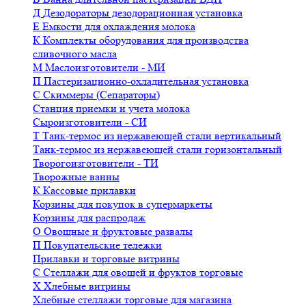
Д
Дезодораторы дезодорационная установка
Е
Емкости для охлаждения молока
К
Комплекты оборудования для производства
сливочного масла
М
Маслоизготовители - МИ
П
Пастеризационно-охладительная установка
С
Скиммеры (Сепараторы)
Станция приемки и учета молока
Сыроизготовители - СИ
Т
Танк-термос из нержавеющей стали вертикальный
Танк-термос из нержавеющей стали горизонтальный
Творогоизготовители - ТИ
Творожные ванны
К
Кассовые прилавки
Корзины для покупок в супермаркеты
Корзины для распродаж
О
Овощные и фруктовые развалы
П
Покупательские тележки
Прилавки и торговые витрины
С
Стеллажи для овощей и фруктов торговые
Х
Хлебные витрины
Хлебные стеллажи торговые для магазина