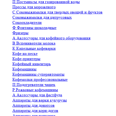
П
Постмиксы для газированной воды
Прессы для мороженого
С
Соковыжималки для твердых овощей и фруктов
Соковыжималки для цитрусовых
Сокоохладители
Ф
Фонтаны шоколадные
Фризеры
А
Аксессуары для кофейного оборудования
В
Вспениватели молока
К
Капельные кофеварки
Кофе на песке
Кофе-принтеры
Кофейный инвентарь
Кофемашины
Кофемашины суперавтоматы
Кофемолки профессиональные
П
Подогреватели чашек
Р
Рожковые кофемашины
А
Аксессуары для фастфуда
Аппараты для варки кукурузы
Аппараты для донатсов
Аппараты для корн-догов
Аппараты для попкорна