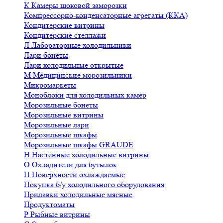
К
Камеры шоковой заморозки
Компрессорно-конденсаторные агрегаты (ККА)
Кондитерские витрины
Кондитерские стеллажи
Л
Лабораторные холодильники
Лари бонеты
Лари холодильные открытые
М
Медицинские морозильники
Микромаркеты
Моноблоки для холодильных камер
Морозильные бонеты
Морозильные витрины
Морозильные лари
Морозильные шкафы
Морозильные шкафы GRAUDE
Н
Настенные холодильные витрины
О
Охладители для бутылок
П
Поверхности охлаждаемые
Покупка б/у холодильного оборудования
Прилавки холодильные мясные
Продуктоматы
Р
Рыбные витрины