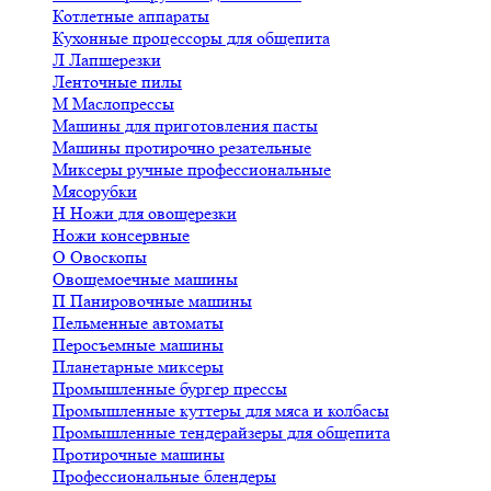
Котлетные аппараты
Кухонные процессоры для общепита
Л
Лапшерезки
Ленточные пилы
М
Маслопрессы
Машины для приготовления пасты
Машины протирочно резательные
Миксеры ручные профессиональные
Мясорубки
Н
Ножи для овощерезки
Ножи консервные
О
Овоскопы
Овощемоечные машины
П
Панировочные машины
Пельменные автоматы
Перосъемные машины
Планетарные миксеры
Промышленные бургер прессы
Промышленные куттеры для мяса и колбасы
Промышленные тендерайзеры для общепита
Протирочные машины
Профессиональные блендеры