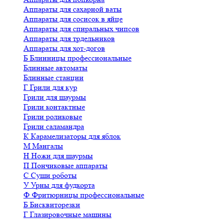
Аппараты для сахарной ваты
Аппараты для сосисок в яйце
Аппараты для спиральных чипсов
Аппараты для трдельников
Аппараты для хот-догов
Б
Блинницы профессиональные
Блинные автоматы
Блинные станции
Г
Грили для кур
Грили для шаурмы
Грили контактные
Грили роликовые
Грили саламандра
К
Карамелизаторы для яблок
М
Мангалы
Н
Ножи для шаурмы
П
Пончиковые аппараты
С
Суши роботы
У
Урны для фудкорта
Ф
Фритюрницы профессиональные
Б
Бисквиторезки
Г
Глазировочные машины