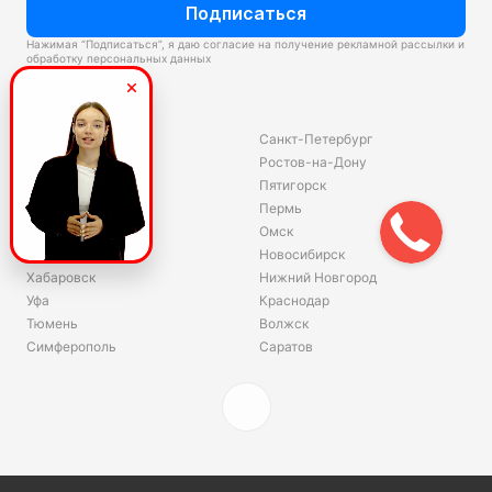
Подписаться
Нажимая “Подписаться”, я даю согласие на получение рекламной рассылки и
обработку персональных данных
Склады
Владивосток
Санкт-Петербург
Екатеринбург
Ростов-на-Дону
Красноярск
Пятигорск
Волгоград
Пермь
Ярославль
Омск
Челябинск
Новосибирск
Хабаровск
Нижний Новгород
Уфа
Краснодар
Тюмень
Волжск
Симферополь
Саратов