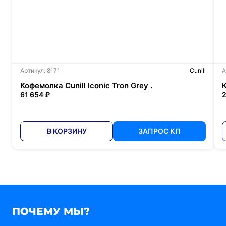
Артикул: 8171
Cunill
А
Кофемолка Cunill Iconic Tron Grey .
61 654 ₽
2
В КОРЗИНУ
ЗАПРОС КП
ПОЧЕМУ МЫ?