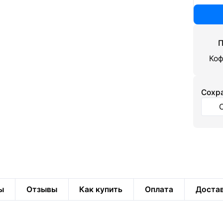
П
Коф
Cохра
ы
Отзывы
Как купить
Оплата
Доста