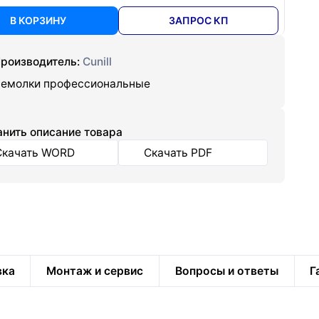
В КОРЗИНУ
ЗАПРОС КП
роизводитель:
Cunill
емолки профессиональные
нить описание товара
Скачать WORD
Скачать PDF
вка
Монтаж и сервис
Вопросы и ответы
Г