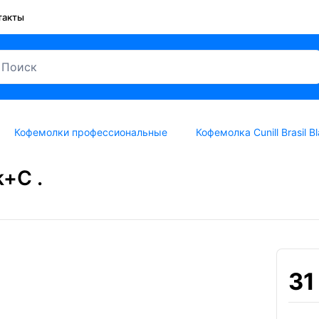
такты
Кофемолки профессиональные
Кофемолка Cunill Brasil B
k+C .
31