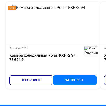
Хит
Артикул: 1528
Polair
А
Камера холодильная Polair КХН-2,94
78 624 ₽
7
В КОРЗИНУ
ЗАПРОС КП