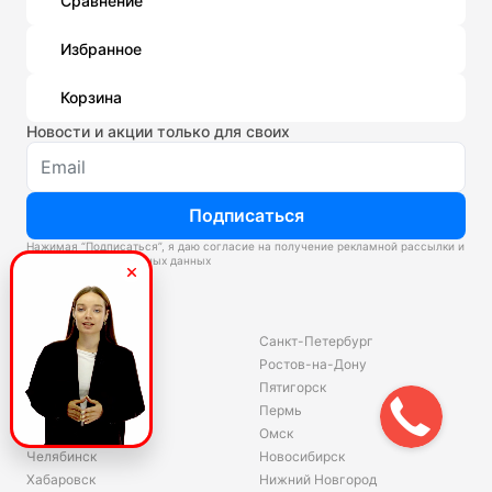
Сравнение
Избранное
Корзина
Новости и акции только для своих
Подписаться
Нажимая “Подписаться”, я даю согласие на получение рекламной рассылки и
обработку персональных данных
Склады
Владивосток
Санкт-Петербург
Екатеринбург
Ростов-на-Дону
Красноярск
Пятигорск
Волгоград
Пермь
Ярославль
Омск
Челябинск
Новосибирск
Хабаровск
Нижний Новгород